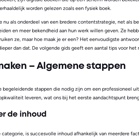
rhaaldelijk worden gelezen zoals een fysiek boek.
e nu als onderdeel van een bredere contentstrategie, net als b
breiden en meer bekendheid aan hun werk willen geven. Ze hebb
ruiken ze, maar hoe maak je er een? Het eenvoudigste antwoo
 dieper dan dat. De volgende gids geeft een aantal tips voor he
maken – Algemene stappen
e begeleidende stappen die nodig zijn om een professioneel ui
opkwaliteit leveren, wat ons bij het eerste aandachtspunt breng
er de inhoud
 categorie, is succesvolle inhoud afhankelijk van meerdere fa