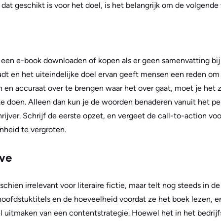
at geschikt is voor het doel, is het belangrijk om de volgende 
 een e-book downloaden of kopen als er geen samenvatting bij 
udt en het uiteindelijke doel ervan geeft mensen een reden om
n en accuraat over te brengen waar het over gaat, moet je het 
e doen. Alleen dan kun je de woorden benaderen vanuit het per
hrijver. Schrijf de eerste opzet, en vergeet de call-to-action voo
nheid te vergroten.
ve
chien irrelevant voor literaire fictie, maar telt nog steeds in d
ofdstuktitels en de hoeveelheid voordat ze het boek lezen, en
l uitmaken van een contentstrategie. Hoewel het in het bedrij