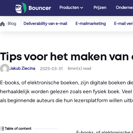
Ga
Producten
Prijzen
Onderne
naar
de
Blog
Deliverability van e-mail
E-mailmarketing
E-mail veri
inhoud
Tips voor het maken van
Jakub Ziecina
6
min(s) read
2025-03-31
E-books, of elektronische boeken, zijn digitale boeke
herhaaldelijk worden gelezen zoals een fysiek boek. Veel
als beginnende auteurs die hun lezersplatform willen ui
Table of content
E-books, of elektronische