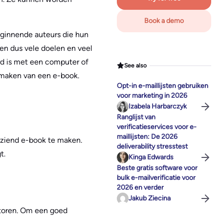
Book a demo
eginnende auteurs die hun
en dus vele doelen en veel
rd is met een computer of
See also
t maken van een e-book.
Opt-in e-maillijsten gebruiken
voor marketing in 2026
Izabela Harbarczyk
Ranglijst van
verificatieservices voor e-
maillijsten: De 2026
tziend e-book te maken.
deliverability stresstest
t.
Kinga Edwards
Beste gratis software voor
bulk e-mailverificatie voor
2026 en verder
Jakub Ziecina
ctoren. Om een goed