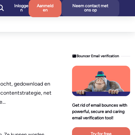
Inlogge
Aanmeld
Neem contact met
n
en
ons op
Bouncer Email verification
ekocht, gedownload en
 contentstrategie, net
Ze…
Get rid of email bounces with
powerful, secure and caring
email verification tool!
Try for free
en. Ze kunnen worden