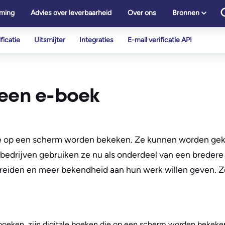
ming
Advies over leverbaarheid
Over ons
Bronnen
ficatie
Uitsmijter
Integraties
E-mail verificatie API
 een e-boek
n die op een scherm worden bekeken. Ze kunnen worden g
 bedrijven gebruiken ze nu als onderdeel van een bredere
tbreiden en meer bekendheid aan hun werk willen geven. 
 boeken, zijn digitale boeken die op een scherm worden bekek