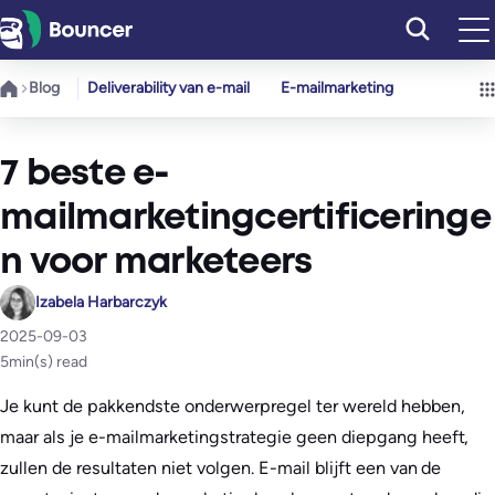
Ga
naar
de
Blog
Deliverability van e-mail
E-mailmarketing
inhoud
7 beste e-
mailmarketingcertificeringe
n voor marketeers
Izabela Harbarczyk
2025-09-03
5
min(s) read
Je kunt de pakkendste onderwerpregel ter wereld hebben,
maar als je e-mailmarketingstrategie geen diepgang heeft,
zullen de resultaten niet volgen. E-mail blijft een van de