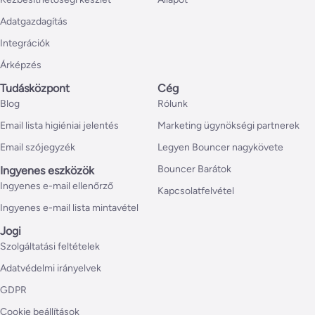
Adatgazdagítás
Integrációk
Árképzés
Tudásközpont
Cég
Blog
Rólunk
Email lista higiéniai jelentés
Marketing ügynökségi partnerek
Email szójegyzék
Legyen Bouncer nagykövete
Bouncer Barátok
Ingyenes eszközök
Ingyenes e-mail ellenőrző
Kapcsolatfelvétel
Ingyenes e-mail lista mintavétel
Jogi
Szolgáltatási feltételek
Adatvédelmi irányelvek
GDPR
Cookie beállítások