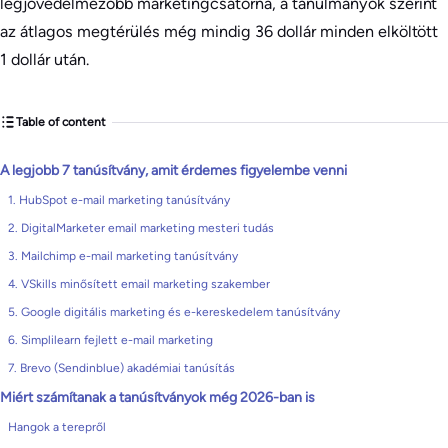
legjövedelmezőbb marketingcsatorna, a tanulmányok szerint
az átlagos megtérülés még mindig 36 dollár minden elköltött
1 dollár után.
Table of content
A legjobb 7 tanúsítvány, amit érdemes figyelembe venni
1. HubSpot e-mail marketing tanúsítvány
2. DigitalMarketer email marketing mesteri tudás
3. Mailchimp e-mail marketing tanúsítvány
4. VSkills minősített email marketing szakember
5. Google digitális marketing és e-kereskedelem tanúsítvány
6. Simplilearn fejlett e-mail marketing
7. Brevo (Sendinblue) akadémiai tanúsítás
Miért számítanak a tanúsítványok még 2026-ban is
Hangok a terepről