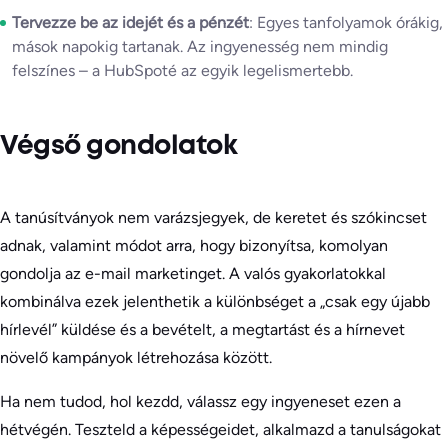
Tervezze be az idejét és a pénzét
: Egyes tanfolyamok órákig,
mások napokig tartanak. Az ingyenesség nem mindig
felszínes – a HubSpoté az egyik legelismertebb.
Végső gondolatok
A tanúsítványok nem varázsjegyek, de keretet és szókincset
adnak, valamint módot arra, hogy bizonyítsa, komolyan
gondolja az e-mail marketinget. A valós gyakorlatokkal
kombinálva ezek jelenthetik a különbséget a „csak egy újabb
hírlevél” küldése és a bevételt, a megtartást és a hírnevet
növelő kampányok létrehozása között.
Ha nem tudod, hol kezdd, válassz egy ingyeneset ezen a
hétvégén. Teszteld a képességeidet, alkalmazd a tanulságokat