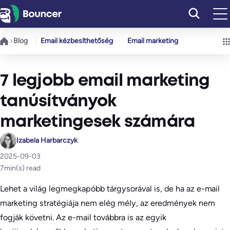
Ugrás
a
tartalomhoz
Blog
Email kézbesíthetőség
Email marketing
7 legjobb email marketing
tanúsítványok
marketingesek számára
Izabela Harbarczyk
2025-09-03
7
min(s) read
Lehet a világ legmegkapóbb tárgysorával is, de ha az e-mail
marketing stratégiája nem elég mély, az eredmények nem
fogják követni. Az e-mail továbbra is az egyik