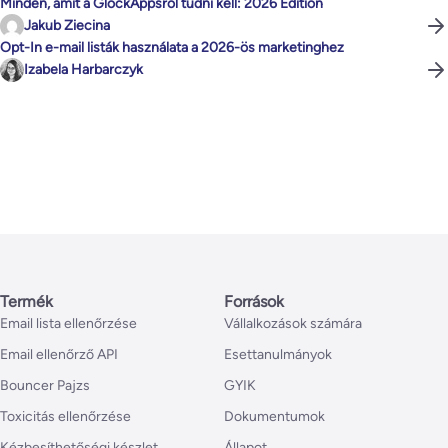
Minden, amit a GlockAppsról tudni kell: 2026 Edition
Jakub Ziecina
Opt-In e-mail listák használata a 2026-ös marketinghez
Izabela Harbarczyk
Termék
Források
Email lista ellenőrzése
Vállalkozások számára
Email ellenőrző API
Esettanulmányok
Bouncer Pajzs
GYIK
Toxicitás ellenőrzése
Dokumentumok
Kézbesíthetőségi készlet
Állapot