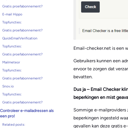
Gratis proefabonnement?
E-mail Hippo
Topfuncties:
Gratis proefabonnement?
QuickEmailVerification
Topfuncties:
Email-checker.net is een w
Gratis proefabonnement?
Gebruikers kunnen een adre
Mailmeteor
ervoor te zorgen dat verzam
Topfuncties:
bevatten.
Gratis proefabonnement?
Snov.io
Dus ja – Email Checker kli
Topfuncties:
beperkingen en mist geava
Gratis proefabonnement?
Sommige e-mailproviders z
Controleer e-mailadressen als
een pro!
beperkingen ingesteld waar
Related posts:
gevallen kan deze gratis e-