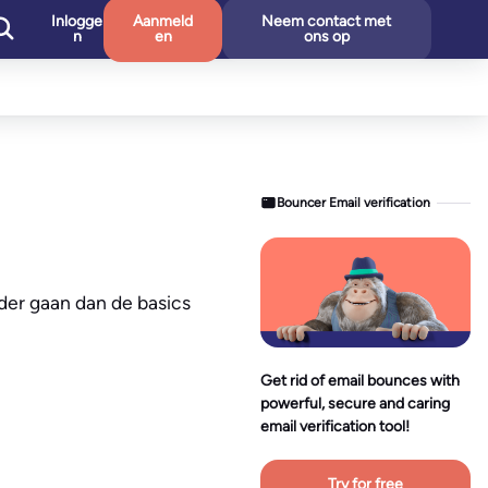
Inlogge
Aanmeld
Neem contact met
n
en
ons op
n
Bouncer Email verification
der gaan dan de basics
Get rid of email bounces with
powerful, secure and caring
email verification tool!
Try for free