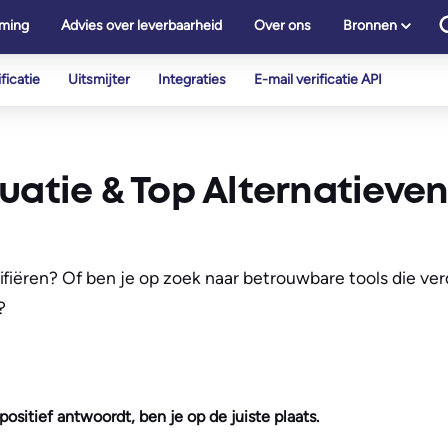
ming
Advies over leverbaarheid
Over ons
Bronnen
ficatie
Uitsmijter
Integraties
E-mail verificatie API
uatie & Top Alternatieve
fiëren? Of ben je op zoek naar betrouwbare tools die ver
?
positief antwoordt, ben je op de juiste plaats.