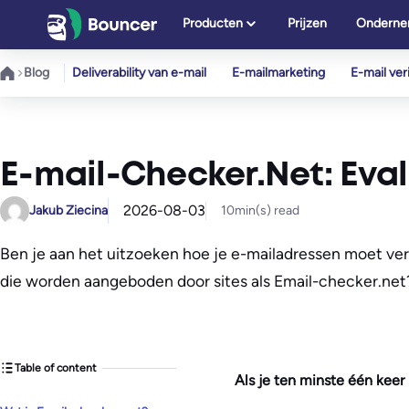
Ga
Producten
Prijzen
Onderne
naar
de
Blog
Deliverability van e-mail
E-mailmarketing
E-mail veri
inhoud
E-mail-Checker.Net: Eval
2026-08-03
Jakub Ziecina
10
min(s) read
Ben je aan het uitzoeken hoe je e-mailadressen moet veri
die worden aangeboden door sites als Email-checker.net
Table of content
Als je ten minste één keer 