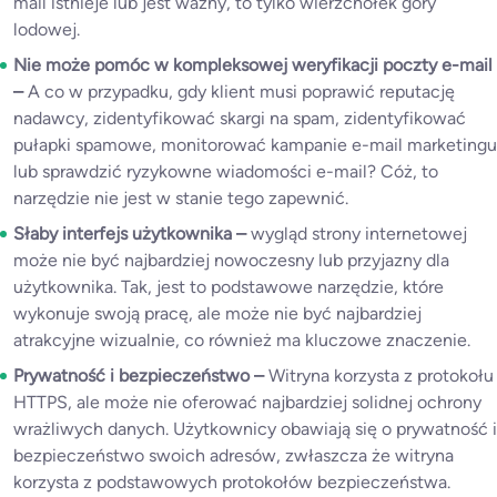
mail istnieje lub jest ważny, to tylko wierzchołek góry
lodowej.
Nie może pomóc w kompleksowej weryfikacji poczty e-mail
–
A co w przypadku, gdy klient musi poprawić reputację
nadawcy, zidentyfikować skargi na spam, zidentyfikować
pułapki spamowe, monitorować kampanie e-mail marketingu
lub sprawdzić ryzykowne wiadomości e-mail? Cóż, to
narzędzie nie jest w stanie tego zapewnić.
Słaby interfejs użytkownika –
wygląd strony internetowej
może nie być najbardziej nowoczesny lub przyjazny dla
użytkownika. Tak, jest to podstawowe narzędzie, które
wykonuje swoją pracę, ale może nie być najbardziej
atrakcyjne wizualnie, co również ma kluczowe znaczenie.
Prywatność i bezpieczeństwo –
Witryna korzysta z protokołu
HTTPS, ale może nie oferować najbardziej solidnej ochrony
wrażliwych danych. Użytkownicy obawiają się o prywatność i
bezpieczeństwo swoich adresów, zwłaszcza że witryna
korzysta z podstawowych protokołów bezpieczeństwa.