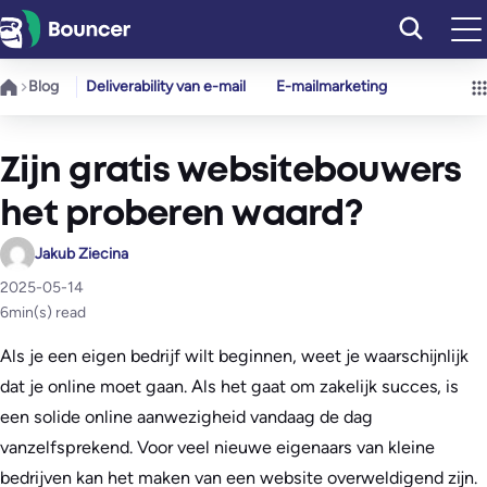
Ga
naar
de
Blog
Deliverability van e-mail
E-mailmarketing
inhoud
Zijn gratis websitebouwers
het proberen waard?
Jakub Ziecina
2025-05-14
6
min(s) read
Als je een eigen bedrijf wilt beginnen, weet je waarschijnlijk
dat je online moet gaan. Als het gaat om zakelijk succes, is
een solide online aanwezigheid vandaag de dag
vanzelfsprekend. Voor veel nieuwe eigenaars van kleine
bedrijven kan het maken van een website overweldigend zijn.