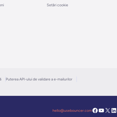
eni
Setări cookie
ă
Puterea API-ului de validare a e-mailurilor
hello@usebouncer.com