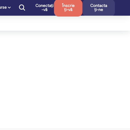
Conectați
Înscrie
Contacta
urse
-vă
ți-vă
ți-ne