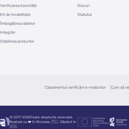
Verificarea toxicității
Docuri
Kit de livrabilitate
Statutul
Îmbogățirea datelor
Integrări
Stabilirea prețurilor
Clasamentul verificării e-mailurilor
Cum să ver
© 2017-2026Toate
drepturile rezervate.
Realizat cu ❤️ în Wroclaw, 🇵🇱. Găzduit în
🇪🇺.