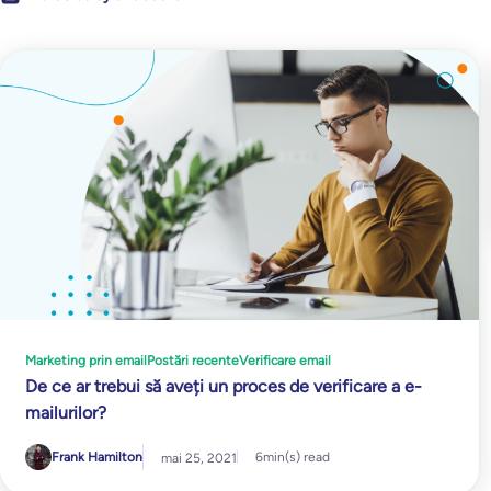
Marketing prin email
Postări recente
Verificare email
De ce ar trebui să aveți un proces de verificare a e-
mailurilor?
Frank Hamilton
6
min(s) read
mai 25, 2021