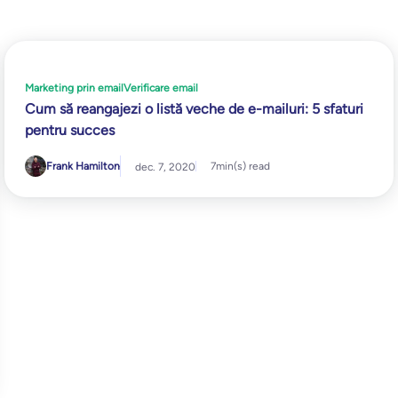
Marketing prin email
Verificare email
Cum să reangajezi o listă veche de e-mailuri: 5 sfaturi
pentru succes
Frank Hamilton
7
min(s) read
dec. 7, 2020