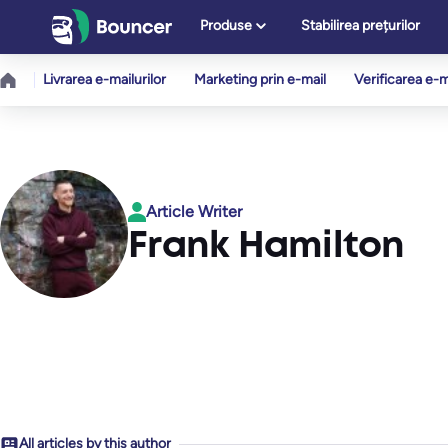
Sari
Produse
Stabilirea prețurilor
la
conținut
Livrarea e-mailurilor
Marketing prin e-mail
Verificarea e-m
Article Writer
Frank Hamilton
All articles by this author