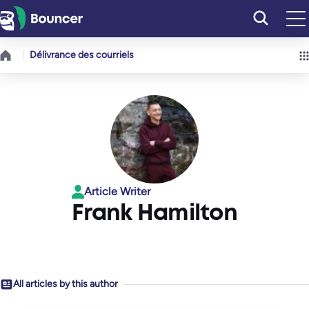
Aller
au
contenu
Délivrance des courriels
Article Writer
Frank Hamilton
All articles by this author