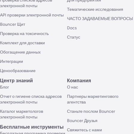
Проверка списков адресов
Для предприятия
электронной почты
Тематические исследования
API проверки электронной почты
ЧАСТО ЗАДАВАЕМЫЕ ВОПРОСЫ
Bouncer Щит
Docs
Проверка на токсичность
Статус
Комплект для доставки
Обогащение данных
Интеграции
Ценообразование
Центр знаний
Компания
Блог
О нас
Отчет о гигиене списка адресов
Партнеры маркетингового
электронной почты
агентства
Каталог маркетологов
Станьте послом Bouncer
электронной почты
Bouncer Друзья
Бесплатные инструменты
Свяжитесь с нами
Бесплатная программа проверки