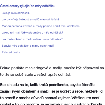
Časté dotazy týkající se míry odhlášek
Jaká je míra odhlášek?
Jak ovlivňuje četnost e-mailů míru odhlášek?
Mohou personalizované e-maily pomoci snížit míru odhlášek?
Jakou roli hrají řádky předmětu v míře odhlášek?
Jak může obsah e-mailu ovlivnit míru odhlášek?
Souvisí míra odhlášek s mírou odmítnutí?
Related posts:
Pokud posíláte marketingové e-maily, musíte být připraveni na
to, že se odběratelé z vašich zpráv odhlásí.
Bez ohledu na to, kolik kroků podniknete, abyste čtenáře
zaujali svým obsahem a snažili se je udržet u sebe, některé lidi
to prostě z mnoha důvodů nemusí zajímat. Většinou to není
osobní – to, co nabízíte, je nezajímá z jejich vlastních důvodů.