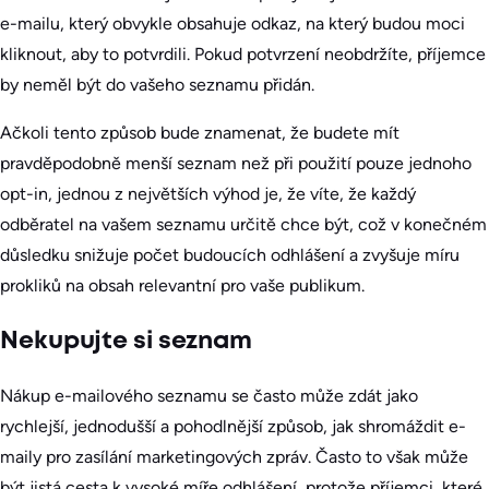
e-mailu, který obvykle obsahuje odkaz, na který budou moci
kliknout, aby to potvrdili. Pokud potvrzení neobdržíte, příjemce
by neměl být do vašeho seznamu přidán.
Ačkoli tento způsob bude znamenat, že budete mít
pravděpodobně menší seznam než při použití pouze jednoho
opt-in, jednou z největších výhod je, že víte, že každý
odběratel na vašem seznamu určitě chce být, což v konečném
důsledku snižuje počet budoucích odhlášení a zvyšuje míru
prokliků na obsah relevantní pro vaše publikum.
Nekupujte si seznam
Nákup e-mailového seznamu se často může zdát jako
rychlejší, jednodušší a pohodlnější způsob, jak shromáždit e-
maily pro zasílání marketingových zpráv. Často to však může
být jistá cesta k vysoké míře odhlášení, protože příjemci, které