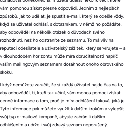
dohadovat donekonečna, můžete udělat několik věcí, které
vám pomohou získat přesné odpovědi. Jedním z nejlepších
způsobů, jak to udělat, je spustit e-mail, který se odešle vždy,
když se uživatel odhlásí, s dotazníkem, v němž ho požádáte,
aby odpověděl na několik otázek o důvodech svého
rozhodnutí, než ho odstraníte ze seznamu. To má vliv na
reputaci odesílatele a uživatelský zážitek, který servírujete – a
v dlouhodobém horizontu může míra doručitelnosti napříč
vaším mailingovým seznamem dosáhnout onoho obrovského
skoku.
I když nemůžete zaručit, že si každý uživatel najde čas na to,
aby odpověděl, ti, kteří tak učiní, vám mohou pomoci získat
cenné informace o tom, proč je míra odhlášení taková, jaká je.
Tyto informace pak můžete využít k dalším krokům a vylepšit
svůj typ e-mailové kampaně, abyste zabránili dalším
odhlášením a udrželi svůj zdravý seznam neporušený.