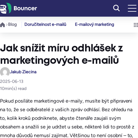
Přeskočit
na
obsah
Blog
Doručitelnost e-mailů
E-mailový marketing
Jak snížit míru odhlášek z
marketingových e-mailů
Jakub Ziecina
2025-06-13
10
min(s) read
Pokud posíláte marketingové e-maily, musíte být připraveni
na to, že se odběratelé z vašich zpráv odhlásí. Bez ohledu na
to, kolik kroků podniknete, abyste čtenáře zaujali svým
obsahem a snažili se je udržet u sebe, některé lidi to prostě z
mnoha důvodů nemusí zajímat. Většinou to není osobní – to,