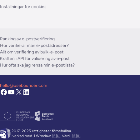
Inställningar för cookies
Ranking av e-postverifiering
Hur verifierar man e-postadresser?
Allt om verifiering av bulk-e-post
Kraften i API för validering av e-post
Hur ofta ska jag rensa min e-postlista?
hello@usebouncer.com
© 2017–2025
rättigheter förbehållna.
Tillverkad med
i Wroclaw, 🇵🇱. Värd i 🇪🇺.