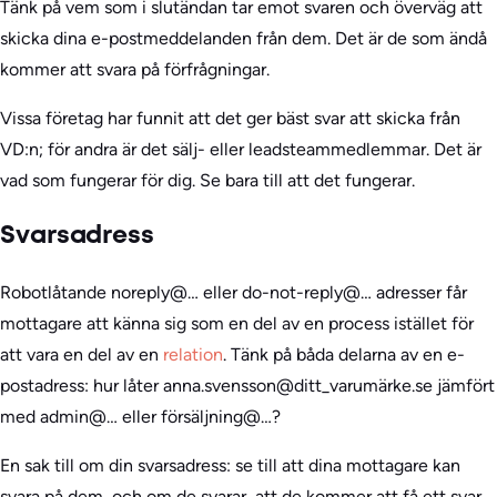
Tänk på vem som i slutändan tar emot svaren och överväg att
skicka dina e-postmeddelanden från dem. Det är de som ändå
kommer att svara på förfrågningar.
Vissa företag har funnit att det ger bäst svar att skicka från
VD:n; för andra är det sälj- eller leadsteammedlemmar. Det är
vad som fungerar för dig. Se bara till att det fungerar.
Svarsadress
Robotlåtande noreply@… eller do-not-reply@… adresser får
mottagare att känna sig som en del av en process istället för
att vara en del av en
relation
. Tänk på båda delarna av en e-
postadress: hur låter anna.svensson@ditt_varumärke.se jämfört
med admin@… eller försäljning@…?
En sak till om din svarsadress: se till att dina mottagare kan
svara på dem, och om de svarar, att de kommer att få ett svar.