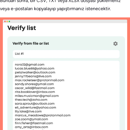
Bundan sonra, bir CSV, TXT veya XLSX dosyası yüklemeniz
veya e-postaları kopyalayıp yapıştırmanız istenecektir.