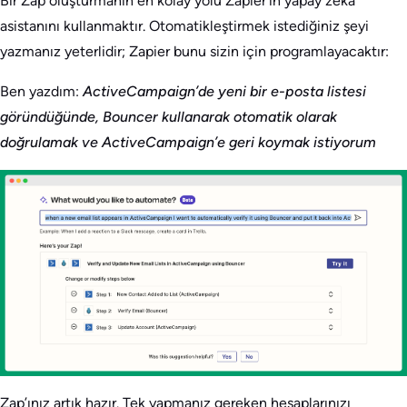
Bir Zap oluşturmanın en kolay yolu Zapier’in yapay zeka
asistanını kullanmaktır. Otomatikleştirmek istediğiniz şeyi
yazmanız yeterlidir; Zapier bunu sizin için programlayacaktır:
Ben yazdım:
ActiveCampaign’de yeni bir e-posta listesi
göründüğünde, Bouncer kullanarak otomatik olarak
doğrulamak ve ActiveCampaign’e geri koymak istiyorum
Zap’ınız artık hazır. Tek yapmanız gereken hesaplarınızı