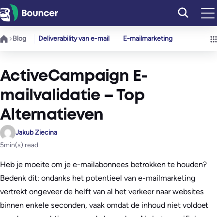
Ga
naar
de
Blog
Deliverability van e-mail
E-mailmarketing
inhoud
ActiveCampaign E-
mailvalidatie – Top
Alternatieven
Jakub Ziecina
5
min(s) read
Heb je moeite om je e-mailabonnees betrokken te houden?
Bedenk dit: ondanks het potentieel van e-mailmarketing
vertrekt ongeveer de helft van al het verkeer naar websites
binnen enkele seconden, vaak omdat de inhoud niet voldoet