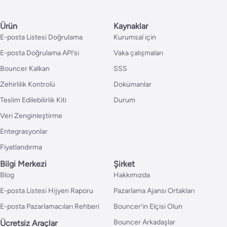
Ürün
Kaynaklar
E-posta Listesi Doğrulama
Kurumsal için
E-posta Doğrulama API’si
Vaka çalışmaları
Bouncer Kalkan
SSS
Zehirlilik Kontrolü
Dokümanlar
Teslim Edilebilirlik Kiti
Durum
Veri Zenginleştirme
Entegrasyonlar
Fiyatlandırma
Bilgi Merkezi
Şirket
Blog
Hakkımızda
E-posta Listesi Hijyen Raporu
Pazarlama Ajansı Ortakları
E-posta Pazarlamacıları Rehberi
Bouncer’in Elçisi Olun
Bouncer Arkadaşlar
Ücretsiz Araçlar