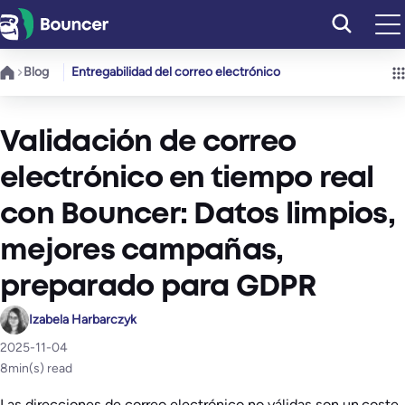
Saltar
al
contenido
Blog
Entregabilidad del correo electrónico
Validación de correo
electrónico en tiempo real
con Bouncer: Datos limpios,
mejores campañas,
preparado para GDPR
Izabela Harbarczyk
2025-11-04
8
min(s) read
Las direcciones de correo electrónico no válidas son un coste