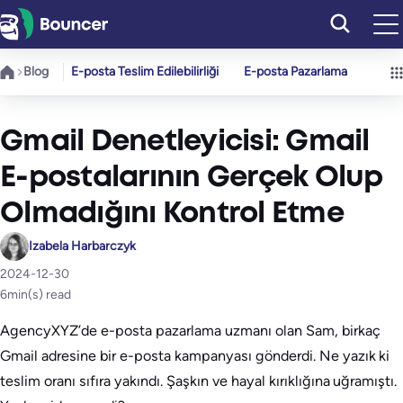
İçeriğe
geç
Blog
E-posta Teslim Edilebilirliği
E-posta Pazarlama
Gmail Denetleyicisi: Gmail
E-postalarının Gerçek Olup
Olmadığını Kontrol Etme
Izabela Harbarczyk
2024-12-30
6
min(s) read
AgencyXYZ’de e-posta pazarlama uzmanı olan Sam, birkaç
Gmail adresine bir e-posta kampanyası gönderdi. Ne yazık ki
teslim oranı sıfıra yakındı. Şaşkın ve hayal kırıklığına uğramıştı.