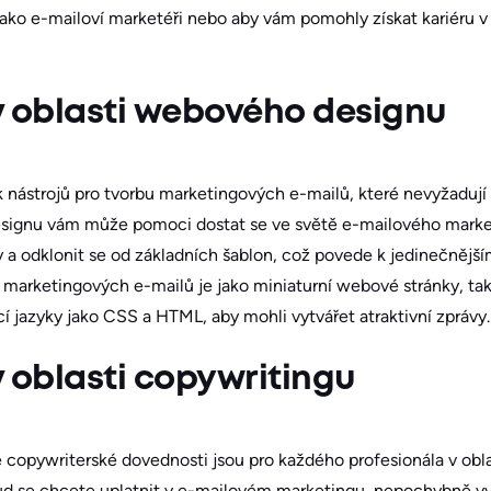
 jako e-mailoví marketéři nebo aby vám pomohly získat kariéru
v oblasti webového designu
ik nástrojů pro tvorbu marketingových e-mailů, které nevyžadují
signu vám může pomoci dostat se ve světě e-mailového market
 a odklonit se od základních šablon, což povede k jedinečnějš
marketingových e-mailů je jako miniaturní webové stránky, tak
í jazyky jako CSS a HTML, aby mohli vytvářet atraktivní zprávy.
 oblasti copywritingu
é copywriterské dovednosti jsou pro každého profesionála v obl
d se chcete uplatnit v e-mailovém marketingu, nepochybně v