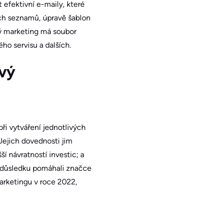
 efektivní e-maily, které
ých seznamů, úpravě šablon
vý marketing má soubor
ho servisu a dalších.
vý
ři vytváření jednotlivých
Jejich dovednosti jim
í návratností investic; a
ém důsledku pomáhali značce
arketingu v roce 2022,