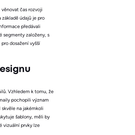
 věnovat čas rozvoji
základě údajů je pro
informace předávali
é segmenty založeny, s
pro dosažení vyšší
designu
mailů. Vzhledem k tomu, že
-maily pochopili význam
l skvěle na jakémkoli
kytuje šablony, měli by
 vizuální prvky lze