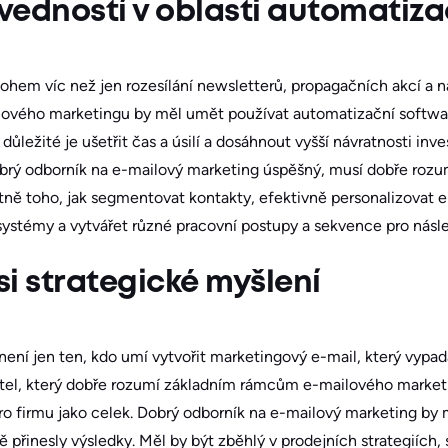
ovedností v oblasti automatiz
ohem víc než jen rozesílání newsletterů, propagačních akcí a 
ailového marketingu by měl umět používat automatizační softwa
 důležité je ušetřit čas a úsilí a dosáhnout vyšší návratnosti inv
obrý odborník na e-mailový marketing úspěšný, musí dobře rozu
ně toho, jak segmentovat kontakty, efektivně personalizovat 
systémy a vytvářet různé pracovní postupy a sekvence pro násl
si strategické myšlení
ní jen ten, kdo umí vytvořit marketingový e-mail, který vypadá 
litel, který dobře rozumí základním rámcům e-mailového marketi
ro firmu jako celek. Dobrý odborník na e-mailový marketing by 
mě přinesly výsledky. Měl by být zběhlý v prodejních strategiích,