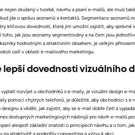
e nejen zkušený v tvorbě, návrhu a psaní e-mailů, ale musí také
okud jde o správu seznamů a kontaktů. Segmentace seznamů na 
y klíčovou dovedností, která jim umožní zajistit, aby správné 
 toho, jak jsou seznamy segmentovány a na čem jsou jednotliv
kazníky hodnotným a atraktivním obsahem, je velkým přínosem 
hokoli úsilí v oblasti e-mailového marketingu.
te lepší dovednosti vizuálního 
 vyplatí rozvíjet u obchodníků s e-maily, je vizuální design e-
-maily pomocí chytrých telefonů, je důležité, aby obchodníci s e
esignu a věděli, jak zajistit, aby se e-mail dobře četl a vypada
dnes dostupných marketingových nástrojů pro návrh e-mailů pos
aní alespoň základní znalosti o principech návrhu a o tom, jaké
 na atraktivitě a podpořily copywriting a výzvy k akci.