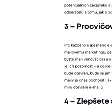
potenciálních zákazníků a 
odběratelů a tomu, jak s o
3 – Procvičo
Pro každého úspěšného e-m
mailovému marketingu, pak
byste měli věnovat čas a ús
jejich pozornost – a dobr
bude otevřen, bude se jím 
maily je dnes pochopit, ja
míru otevření e-mailů.
4 – Zlepšet