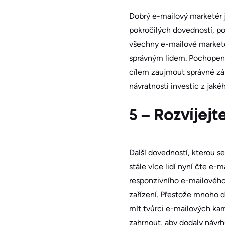
Dobrý e-mailový marketér j
pokročilých dovedností, p
všechny e-mailové marketér
správným lidem. Pochopení
cílem zaujmout správné zá
návratnosti investic z jaké
5 – Rozvíjej
Další dovedností, kterou se
stále více lidí nyní čte e
responzivního e-mailového d
zařízení. Přestože mnoho 
mít tvůrci e-mailových kamp
zahrnout, aby dodaly návrhu