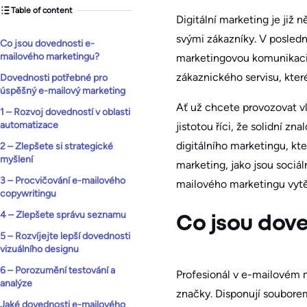
Table of content
Digitální marketing je již 
svými zákazníky. V posledn
Co jsou dovednosti e-
mailového marketingu?
marketingovou komunikaci,
zákaznického servisu, kter
Dovednosti potřebné pro
úspěšný e-mailový marketing
Ať už chcete provozovat vl
1 – Rozvoj dovedností v oblasti
automatizace
jistotou říci, že solidní 
digitálního marketingu, kter
2 – Zlepšete si strategické
myšlení
marketing, jako jsou sociál
3 – Procvičování e-mailového
mailového marketingu vytě
copywritingu
4 – Zlepšete správu seznamu
Co jsou dov
5 – Rozvíjejte lepší dovednosti
vizuálního designu
6 – Porozumění testování a
Profesionál v e-mailovém 
analýze
značky. Disponují souborem
Jaké dovednosti e-mailového