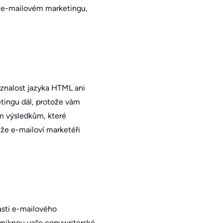
 v e-mailovém marketingu,
 znalost jazyka HTML ani
ingu dál, protože vám
ím výsledkům, které
že e-mailoví marketéři
asti e-mailového
yniknou vaše copywriterské