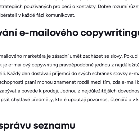
strategiích používaných pro péči o kontakty. Dobře rozumí růz
dběrateli v každé fázi komunikovat.
vání e-mailového copywriting
ailového marketéra je zásadní umět zacházet se slovy. Pokud
 je e-mailový copywriting pravděpodobně jednou z nejdůležitě
ilí. Každý den dostávají příjemci do svých schránek stovky e-ma
é schopnosti psaní mohou znamenat rozdíl mezi tím, zda e-mail
zabývat a povede k prodeji. Jednou z nejdůležitějších dovednos
k psát chytlavé předměty, které upoutají pozornost čtenářů a v
e správu seznamu