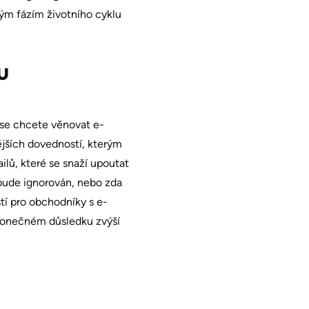
ným fázím životního cyklu
u
 se chcete věnovat e-
jších dovedností, kterým
ilů, které se snaží upoutat
 bude ignorován, nebo zda
tí pro obchodníky s e-
 konečném důsledku zvýší