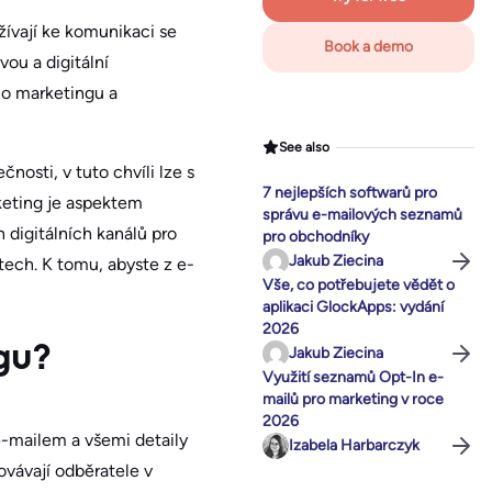
žívají ke komunikaci se
Book a demo
ou a digitální
ho marketingu a
See also
osti, v tuto chvíli lze s
7 nejlepších softwarů pro
rketing je aspektem
správu e-mailových seznamů
h digitálních kanálů pro
pro obchodníky
Jakub Ziecina
stech. K tomu, abyste z e-
Vše, co potřebujete vědět o
aplikaci GlockApps: vydání
2026
Jakub Ziecina
gu?
Využití seznamů Opt-In e-
mailů pro marketing v roce
2026
e-mailem a všemi detaily
Izabela Harbarczyk
vávají odběratele v