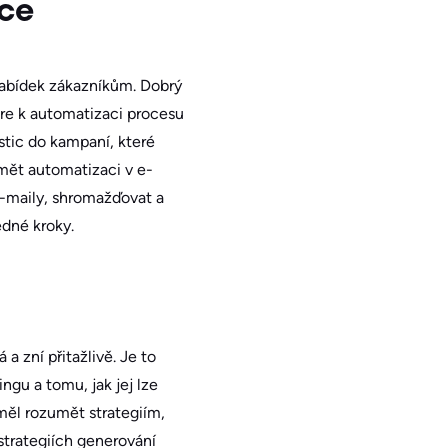
ace
nabídek zákazníkům. Dobrý
re k automatizaci procesu
estic do kampaní, které
mět automatizaci v e-
e-maily, shromažďovat a
edné kroky.
a zní přitažlivě. Je to
ngu a tomu, jak jej lze
měl rozumět strategiím,
 strategiích generování