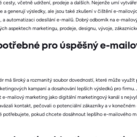
 cesty, včetně udržení, prodeje a dalších. Nejenže umí vytvářet
e a generují výsledky, ale jsou také zkušení v čištění e-mailov
, a automatizaci odesílání e-mailů. Dobrý odborník na e-mailo
ých aspektech marketingu, prodeje, designu, vývoje, zákaznické
potřebné pro úspěšný e-mailo
 má široký a rozmanitý soubor dovedností, které může využít p
ketingových kampaní a dosahování lepších výsledků pro firmu. 
e-mailový marketing jako digitální marketingový kanál s nejvyšš
 navázali kontakt, pečovali o potenciální zákazníky a v konečn
eré potřebujete, pokud chcete dosáhnout lepšího e-mailového m