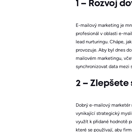
1 – Rozvoj d
E-mailový marketing je mn
profesionál v oblasti e-m
lead nurturingu. Chápe, jak
provozuje. Aby byl dnes d
mailovém marketingu, včet
synchronizovat data mezi 
2 – Zlepšete 
Dobrý e-mailový marketér ne
vynikající strategický mys
využít k přidané hodnotě p
které se používají, aby fir