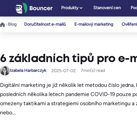
Přeskočit
Produkty
Stanovení cen
Pod
na
obsah
Blog
Doručitelnost e-mailů
E-mailový marketing
Ověření
6 základních tipů pro e-
Izabela Harbarczyk
7
min(s) read
2025-07-02
Digitální marketing je již několik let metodou číslo jedna
posledních několika letech pandemie COVID-19 pouze posí
omezeny taktikami a strategiemi osobního marketingu a z
nebo…