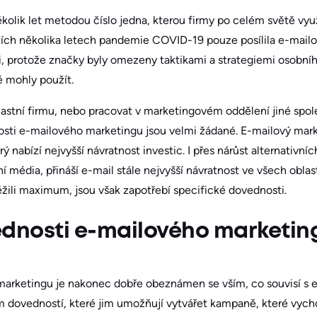
několik let metodou číslo jedna, kterou firmy po celém světě vyu
ích několika letech pandemie COVID-19 pouze posílila e-mailov
 protože značky byly omezeny taktikami a strategiemi osobní
é mohly použít.
astní firmu, nebo pracovat v marketingovém oddělení jiné společn
znalosti e-mailového marketingu jsou velmi žádané. E-mailový ma
ý nabízí nejvyšší návratnost investic. I přes nárůst alternativníc
ní média, přináší e-mail stále nejvyšší návratnost ve všech obla
žili maximum, jsou však zapotřebí specifické dovednosti.
ednosti e-mailového marketin
marketingu je nakonec dobře obeznámen se vším, co souvisí s 
 dovedností, které jim umožňují vytvářet kampaně, které vycho