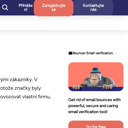
Přihláše
Zaregistrujte
Kontaktujte
ní
se
nás
Bouncer Email verification
vými zákazníky. V
rotože značky byly
ovozovat vlastní firmu,
Get rid of email bounces with
powerful, secure and caring
email verification tool!
Try for free