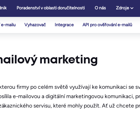
nik
Poradenství v oblasti doručitelnosti
O nás
Zdroje
 e-mailu
Vyhazovač
Integrace
API pro ověřování e-mailů
mailový marketing
, kterou firmy po celém světě využívají ke komunikaci se s
lila e-mailovou a digitální marketingovou komunikaci, p
ákaznického servisu, které mohly použít. Ať už chcete pr