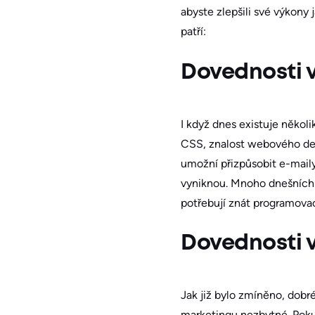
abyste zlepšili své výkony
patří:
Dovednosti 
I když dnes existuje někol
CSS, znalost webového de
umožní přizpůsobit e-maily
vyniknou. Mnoho dnešních 
potřebují znát programovac
Dovednosti v
Jak již bylo zmíněno, dobr
marketingu nezbytné. Poku