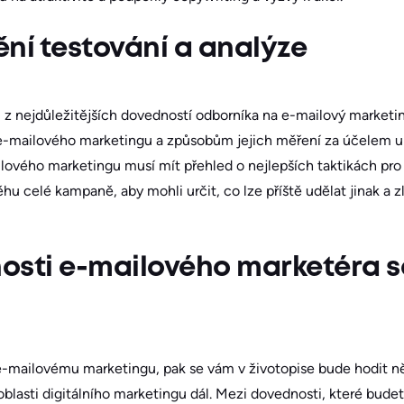
ní testování a analýze
 z nejdůležitějších dovedností odborníka na e-mailový market
e-mailového marketingu a způsobům jejich měření za účelem u
ového marketingu musí mít přehled o nejlepších taktikách pro 
ěhu celé kampaně, aby mohli určit, co lze příště udělat jinak a z
osti e-mailového marketéra s
-mailovému marketingu, pak se vám v životopise bude hodit ně
lasti digitálního marketingu dál. Mezi dovednosti, které budete 