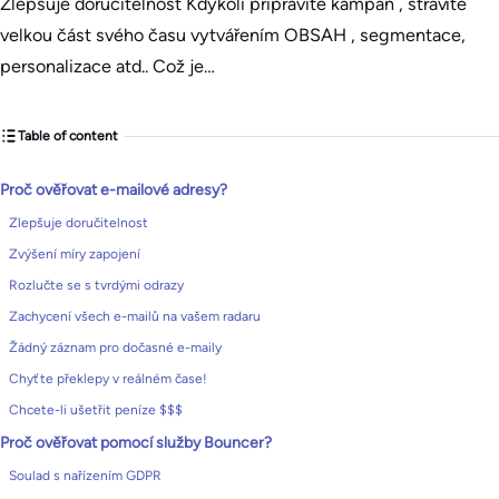
Zlepšuje doručitelnost Kdykoli připravíte kampaň , strávíte
velkou část svého času vytvářením OBSAH , segmentace,
personalizace atd.. Což je…
Table of content
Proč ověřovat e-mailové adresy?
Zlepšuje doručitelnost
Zvýšení míry zapojení
Rozlučte se s tvrdými odrazy
Zachycení všech e-mailů na vašem radaru
Žádný záznam pro dočasné e-maily
Chyťte překlepy v reálném čase!
Chcete-li ušetřit peníze $$$
Proč ověřovat pomocí služby Bouncer?
Soulad s nařízením GDPR