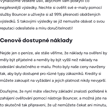
Vynaložíme veškeré úsilí, abychom vám poskytli co
nejpřesnější výsledky. Nechte si ověřit své e-maily pomocí
služby Bouncer a užívejte si až 99% přesnosti obdržených
výsledků. S takovými výsledky se již nemusíte obávat o svou
reputaci odesílatele a míru doručitelnosti!
Cenově dostupné náklady
Nejde jen o peníze, ale stále věříme, že náklady na ověření by
měly být přijatelné a neměly by být vyšší než náklady na
odeslání skutečného e-mailu. Proto byly naše ceny navrženy
tak, aby byly dostupné pro různé typy zákazníků. Kredity si
můžete zakoupit na vyžádání a jejich platnost nikdy nevyprší.
Doufejme, že nyní máte všechny základní znalosti potřebné k
zahájení ověřování pomocí nástroje Bouncer, a možná jste na
to skutečně tak připraveni, že už nemůžete čekat ani minutu,