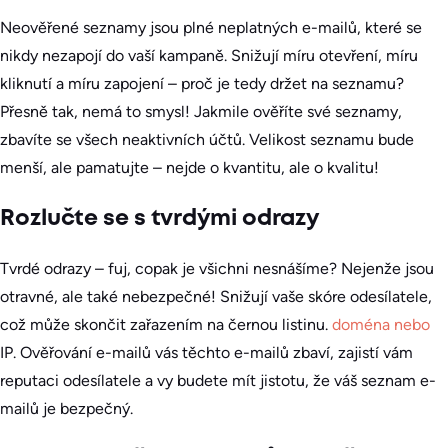
Neověřené seznamy jsou plné neplatných e-mailů, které se
nikdy nezapojí do vaší kampaně. Snižují míru otevření, míru
kliknutí a míru zapojení – proč je tedy držet na seznamu?
Přesně tak, nemá to smysl! Jakmile ověříte své seznamy,
zbavíte se všech neaktivních účtů. Velikost seznamu bude
menší, ale pamatujte – nejde o kvantitu, ale o kvalitu!
Rozlučte se s tvrdými odrazy
Tvrdé odrazy – fuj, copak je všichni nesnášíme? Nejenže jsou
otravné, ale také nebezpečné! Snižují vaše skóre odesílatele,
což může skončit zařazením na černou listinu.
doména nebo
IP. Ověřování e-mailů vás těchto e-mailů zbaví, zajistí vám
reputaci odesílatele a vy budete mít jistotu, že váš seznam e-
mailů je bezpečný.