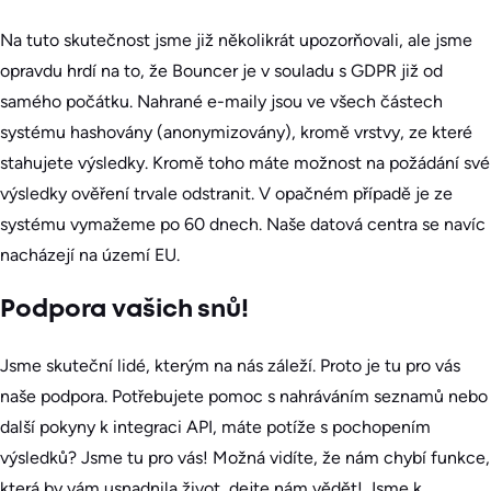
Na tuto skutečnost jsme již několikrát upozorňovali, ale jsme
opravdu hrdí na to, že Bouncer je v souladu s GDPR již od
samého počátku. Nahrané e-maily jsou ve všech částech
systému hashovány (anonymizovány), kromě vrstvy, ze které
stahujete výsledky. Kromě toho máte možnost na požádání své
výsledky ověření trvale odstranit. V opačném případě je ze
systému vymažeme po 60 dnech. Naše datová centra se navíc
nacházejí na území EU.
Podpora vašich snů!
Jsme skuteční lidé, kterým na nás záleží. Proto je tu pro vás
naše podpora. Potřebujete pomoc s nahráváním seznamů nebo
další pokyny k integraci API, máte potíže s pochopením
výsledků? Jsme tu pro vás! Možná vidíte, že nám chybí funkce,
která by vám usnadnila život, dejte nám vědět! Jsme k