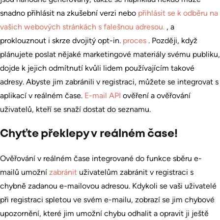
snadno přihlásit na zkušební verzi nebo
přihlásit se k odběru na
vašich webových stránkách s falešnou adresou.
, a
proklouznout i skrze dvojitý opt-in.
proces
. Později, když
plánujete poslat nějaké marketingové materiály svému publiku,
dojde k jejich odmítnutí kvůli lidem používajícím takové
adresy. Abyste jim zabránili v registraci, můžete se integrovat s
aplikací v reálném čase.
E-mail API
ověření a ověřování
uživatelů, kteří se snaží dostat do seznamu.
Chyťte překlepy v reálném čase!
Ověřování v reálném čase integrované do funkce sběru e-
mailů umožní
zabránit
uživatelům zabránit v registraci s
chybně zadanou e-mailovou adresou. Kdykoli se vaši uživatelé
při registraci spletou ve svém e-mailu, zobrazí se jim chybové
upozornění, které jim umožní chybu odhalit a opravit ji ještě