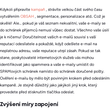
Kdykoli připravíte
kampaň
, strávíte velkou část svého času
vytvářením
OBSAH
, segmentace, personalizace atd.. Což je
skvělé! Ale… pokud je váš seznam nekvalitní, vaše e-maily se
do schránek příjemců nemusí vůbec dostat. Všechno vaše úsilí
je k ničemu! Doručitelnost vašich e-mailů souvisí s vaší
reputací odesílatele a pokaždé, když odešlete e-mail na
neplatnou adresu, vaše reputace utrpí zásah. Pokud se tak
stane, poskytovatelé internetových služeb vás mohou
identifikovat jako spammera a vaše e-maily umístit do
SPAMových schránek namísto do schránek doručené pošty.
Ověření e-mailu by mělo být povinným krokem před odesláním
kampaně. Je stejně důležitý jako jakýkoli jiný krok, který
provedete před stisknutím tlačítka odeslat.
Zvýšení míry zapojení