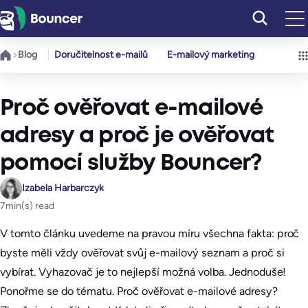
Přeskočit
na
obsah
Blog
Doručitelnost e-mailů
E-mailový marketing
Proč ověřovat e-mailové
adresy a proč je ověřovat
pomocí služby Bouncer?
Izabela Harbarczyk
7
min(s) read
V tomto článku uvedeme na pravou míru všechna fakta: proč
byste měli vždy ověřovat svůj e-mailový seznam a proč si
vybírat. Vyhazovač je to nejlepší možná volba. Jednoduše!
Ponořme se do tématu. Proč ověřovat e-mailové adresy?