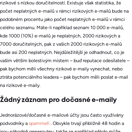
rizikové s nízkou doručitelností. Existuje však statistika, že
počet neplatných e-mailů v rámci rizikových e-mailů bude na
podobném procentu jako počet neplatných e-mailů v rámci
celého seznamu. Máte-li například seznam 10 000 e-mailů,
kde 1000 (10%) e-mailů je neplatných, 2000 rizikových a
7000 doručitelných, pak z vašich 2000 rizikových e-mailů
bude asi 200 neplatných. Nejdůležitější je odhadnout, co je
vaším větším bolestivým místem – buď reputace odesílatele –
pak bychom měli všechny rizikové e-maily vynechat, nebo
ztráta potenciálního leadera – pak bychom měli poslat e-mail
na rizikové e-maily.
Žádný záznam pro dočasné e-maily
Jednorázové/dočasné e-mailové účty jsou často využívány
podvodníky a
spammeři
. Obvykle trvají přibližně 48 hodin a
jsou náhodně generovány, takže se například někdo může