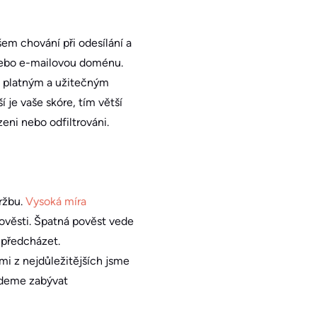
m chování při odesílání a
ebo e-mailovou doménu.
te platným a užitečným
 je vaše skóre, tím větší
zeni nebo odfiltrováni.
ržbu.
Vysoká míra
ověsti. Špatná pověst vede
 předcházet.
i z nejdůležitějších jsme
budeme zabývat