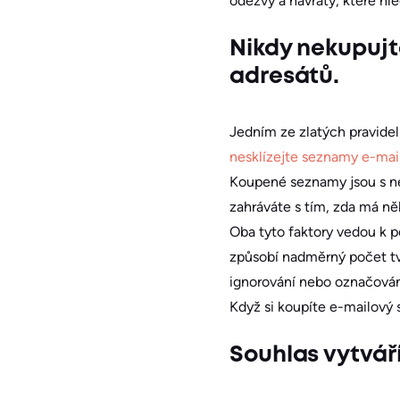
odezvy a návraty, které hled
Nikdy nekupujt
adresátů.
Jedním ze zlatých pravide
nesklízejte seznamy e-mai
Koupené seznamy jsou s ne
zahráváte s tím, zda má n
Oba tyto faktory vedou k po
způsobí nadměrný počet tvr
ignorování nebo označován
Když si koupíte e-mailový s
Souhlas vytvář