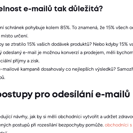
elnost e-mailů tak důležitá?
ění schránek pohybuje kolem 85%. To znamená, že 15% všech o
 místo určení.
 by se ztratilo 15% vašich dodávek produktů? Nebo kdyby 15% va
 odeslaný e-mail je možnou konverzí a prodejem, měli bychom 
iální příjmy a zisk.
še e-mailové kampaně dosahovaly co nejlepších výsledků? Samo
pů.
ostupy pro odesílání e-mailů
ledující návrhy, jak by si měli obchodníci vytvořit a udržet zdrav
ených postupů při rozesílání bezpochyby pomůže.
obchodníci s