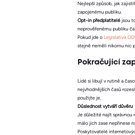
Nejlepší způsob, jak zajistit
zapojenému publiku.
Opt-in předplatitelé
jsou t
neprověřenému publiku ča
Pokud jde o
Legislativa G
stejně neměli nikomu nic p
Pokračující zap
Lidé si libují v rutině a ča
nejvhodnějších časů rozesíl
použijte je.
Důslednost vytváří důvěru
Je důležité najít správnou 
málo jich zase nepřinese ná
Poskytovatelé internetových