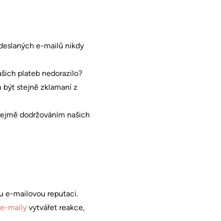
deslaných e-mailů nikdy
šich plateb nedorazilo?
být stejně zklamaní z
zřejmě dodržováním našich
ou e-mailovou reputaci.
 e-maily
vytvářet reakce,