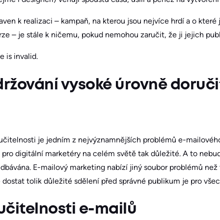
raven k realizaci – kampaň, na kterou jsou nejvíce hrdí a o které
e – je stále k ničemu, pokud nemohou zaručit, že ji jejich publ
 is invalid.
držování vysoké úrovně doručit
učitelnosti je jedním z nejvýznamnějších problémů e-mailové
 pro digitální marketéry na celém světě tak důležité. A to ne
dbávána. E-mailový marketing nabízí jiný soubor problémů než 
 dostat tolik důležité sdělení před správné publikum je pro vše
čitelnosti e-mailů