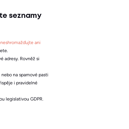
jte seznamy
, neshromažďujte ani
ete.
é adresy. Rovněž si
a, nebo na spamové pasti
ispěje i pravidelné
nou legislativou GDPR.