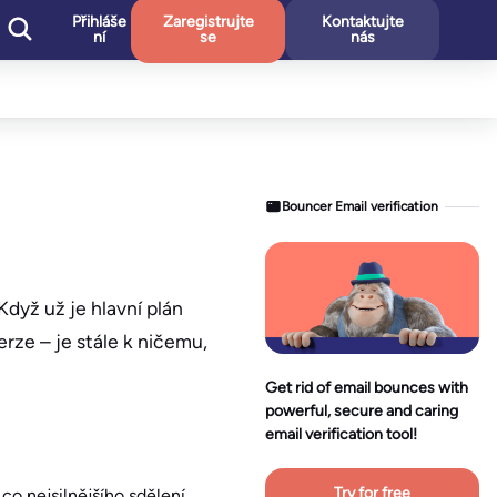
Přihláše
Zaregistrujte
Kontaktujte
ní
se
nás
Bouncer Email verification
Když už je hlavní plán
rze – je stále k ničemu,
Get rid of email bounces with
powerful, secure and caring
email verification tool!
Try for free
co nejsilnějšího sdělení.