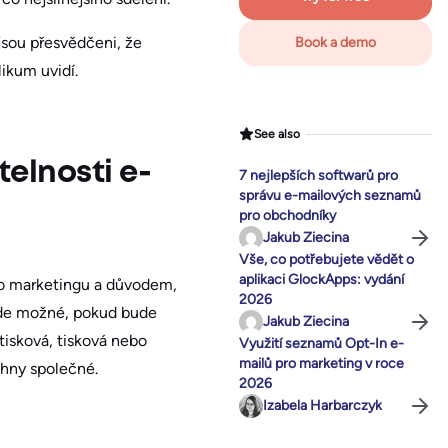
 jsou přesvědčeni, že
Book a demo
ikum uvidí.
See also
elnosti e-
7 nejlepších softwarů pro
správu e-mailových seznamů
pro obchodníky
Jakub Ziecina
Vše, co potřebujete vědět o
aplikaci GlockApps: vydání
ho marketingu a důvodem,
2026
bude možné, pokud bude
Jakub Ziecina
tisková, tisková nebo
Využití seznamů Opt-In e-
mailů pro marketing v roce
chny společné.
2026
Izabela Harbarczyk