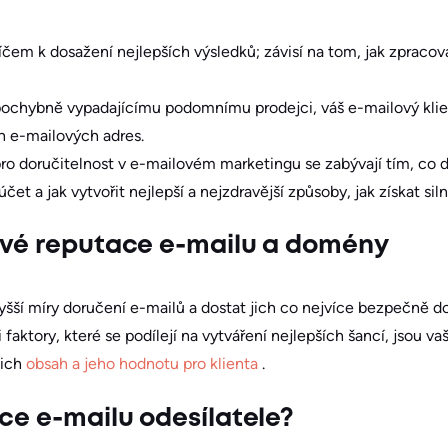
líčem k dosažení nejlepších výsledků; závisí na tom, jak zprac
 pochybně vypadajícímu podomnímu prodejci, váš e-mailový klien
h e-mailových adres.
o doručitelnost v e-mailovém marketingu se zabývají tím, co d
t a jak vytvořit nejlepší a nejzdravější způsoby, jak získat siln
avé reputace e-mailu a domény
šší míry doručení e-mailů a dostat jich co nejvíce bezpečně d
 faktory, které se podílejí na vytváření nejlepších šancí, jsou va
šich
obsah a jeho hodnotu pro klienta
.
ace e-mailu odesílatele?