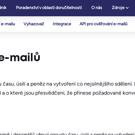
nik
Poradenství v oblasti doručitelnosti
O nás
Zdroje
 e-mailu
Vyhazovač
Integrace
API pro ověřování e-mailů
 e-mailů
času, úsilí a peněz na vytvoření co nejsilnějšího sdělení. 
dí a o které jsou přesvědčeni, že přinese požadované konve
jmě i designéři) věnují spoustu času, úsilí a peněz na vytvoření 