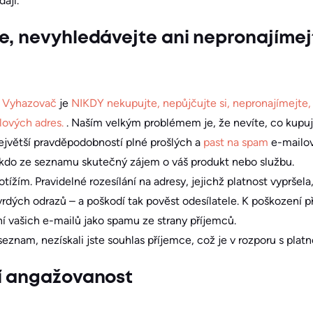
ají.
e, nevyhledávejte ani nepronajíme
l
Vyhazovač
je
NIKDY nekupujte, nepůjčujte si, nepronajímejte
lových adres.
. Naším velkým problémem je, že nevíte, co kupuj
jvětší pravděpodobností plné prošlých a
past na spam
e-mailov
ěkdo ze seznamu skutečný zájem o váš produkt nebo službu.
tížím. Pravidelné rozesílání na adresy, jejichž platnost vypršel
dých odrazů – a poškodí tak pověst odesílatele. K poškození př
í vašich e-mailů jako spamu ze strany příjemců.
eznam, nezískali jste souhlas příjemce, což je v rozporu s plat
í angažovanost