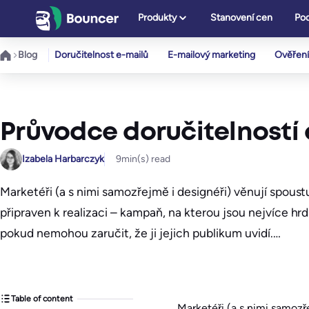
Přeskočit
Produkty
Stanovení cen
Pod
na
obsah
Blog
Doručitelnost e-mailů
E-mailový marketing
Ověření
Průvodce doručitelností
Izabela Harbarczyk
9
min(s) read
Marketéři (a s nimi samozřejmě i designéři) věnují spoustu 
připraven k realizaci – kampaň, na kterou jsou nejvíce hr
pokud nemohou zaručit, že ji jejich publikum uvidí.…
Table of content
Marketéři (a s nimi samozře