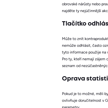
obrovské nárůsty nebo prav
najděte ty nejúčinnější akce
Tlačítko odhlás
Může to znít kontraprodukt
nemůže odhlásit, často ozn
tyto informace použije na v
Pro ty, kteří nemají zájem 
seznam od nezúčastněných
Oprava statist
Pokud je to možné, měli by
ovlivňuje doručitelnost v 
parametry.