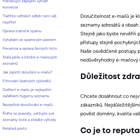
Pokračující zapojení vytváří
konverze
Doručitelnost e-mailů je k
Tlačítko odhlásit odběr není váš
nepřítel
seznamy adresátů a obsah.
Oprava statistik spamu
Stejně jako byste nevěřili
Vyhýbání se spamovým pastem
přístupy stejně pochybnýc
Prevence a oprava černých listin
Naše osvědčené postupy pr
Stálá péče a čištění e-mailových
nedůvěryhodný e-mailový úče
seznamů
Jak zajistit doručení e-mailu?
Důležitost zdr
Filtrování špatných výsledků
Ověření e-mailu je nejlepším
Chcete dosáhnout co nejvy
začátkem hygieny seznamu
zákazníků. Nejdůležitějšími
Bezpečné doručování e-mailů
pověst domény, kvalita va
Řiďte se pravidly, udržujte své
seznamy čisté a získáte výhody.
Related posts:
Co je to reput