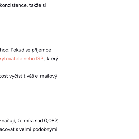
konzistence, takže si
výhod. Pokud se příjemce
kytovatele nebo ISP
, který
tost vyčistit váš e-mailový
aznačují, že míra nad 0,08%
pracovat s velmi podobnými