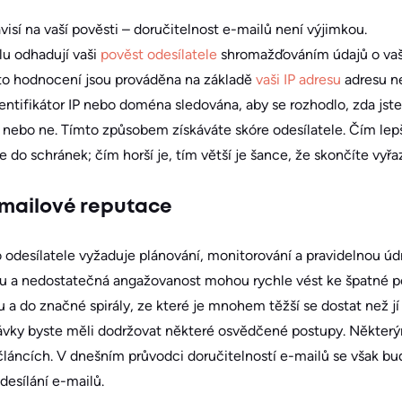
isí na vaší pověsti – doručitelnost e-mailů není výjimkou.
lu odhadují vaši
pověst odesílatele
shromažďováním údajů o vaše
to hodnocení jsou prováděna na základě
vaši IP adresu
adresu n
entifikátor IP nebo doména sledována, aby se rozhodlo, zda js
nebo ne. Tímto způsobem získáváte skóre odesílatele. Čím lepší
 do schránek; čím horší je, tím větší je šance, že skončíte vyřa
-mailové reputace
odesílatele vyžaduje plánování, monitorování a pravidelnou úd
amu a nedostatečná angažovanost mohou rychle vést ke špatné p
a do značné spirály, ze které je mnohem těžší se dostat než jí
ávky byste měli dodržovat některé osvědčené postupy. Některým
 článcích. V dnešním průvodci doručitelností e-mailů se však 
esílání e-mailů.