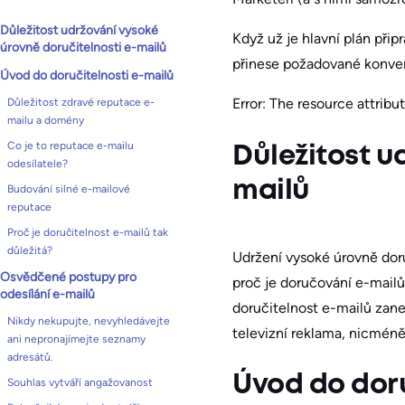
Důležitost udržování vysoké
Když už je hlavní plán přip
úrovně doručitelnosti e-mailů
přinese požadované konverz
Úvod do doručitelnosti e-mailů
Error: The resource attribute
Důležitost zdravé reputace e-
mailu a domény
Co je to reputace e-mailu
Důležitost u
odesílatele?
mailů
Budování silné e-mailové
reputace
Proč je doručitelnost e-mailů tak
důležitá?
Udržení vysoké úrovně dor
Osvědčené postupy pro
proč je doručování e-mailů
odesílání e-mailů
doručitelnost e-mailů zane
Nikdy nekupujte, nevyhledávejte
televizní reklama, nicméně
ani nepronajímejte seznamy
adresátů.
Úvod do doru
Souhlas vytváří angažovanost