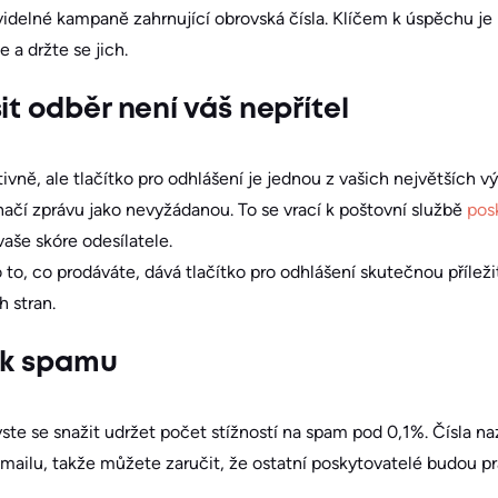
idelné kampaně zahrnující obrovská čísla. Klíčem k úspěchu je 
 a držte se jich.
it odběr není váš nepřítel
ivně, ale tlačítko pro odhlášení je jednou z vašich největších 
ačí zprávu jako nevyžádanou. To se vrací k poštovní službě
pos
aše skóre odesílatele.
o to, co prodáváte, dává tlačítko pro odhlášení skutečnou příleži
 stran.
ik spamu
ste se snažit udržet počet stížností na spam pod 0,1%. Čísla n
Gmailu, takže můžete zaručit, že ostatní poskytovatelé budou 