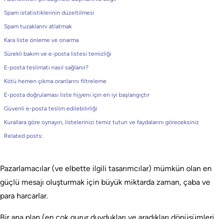
Spam istatistiklerinin düzeltilmesi
Spam tuzaklarını atlatmak
Kara liste önleme ve onarma
Sürekli bakım ve e-posta listesi temizliği
E-posta teslimatı nasıl sağlanır?
Kötü hemen çıkma oranlarını filtreleme
E-posta doğrulaması liste hijyeni için en iyi başlangıçtır
Güvenli e-posta teslim edilebilirliği
Kurallara göre oynayın, listelerinizi temiz tutun ve faydalarını göreceksiniz
Related posts:
Pazarlamacılar (ve elbette ilgili tasarımcılar) mümkün olan en
güçlü mesajı oluşturmak için büyük miktarda zaman, çaba ve
para harcarlar.
Bir ana plan (en çok gurur duydukları ve aradıkları dönüşümleri