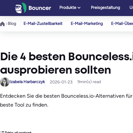
Zum
Produkte
Preisgestaltung
U
Inhalt
springen
Blog
E-Mail-Zustellbarkeit
E-Mail-Marketing
E-Mail-Übe
Die 4 besten Bounceless.i
ausprobieren sollten
Izabela Harbarczyk
9
min(s) read
2026-01-23
Entdecken Sie die besten Bounceless.io-Alternativen für
beste Tool zu finden.
Table of content