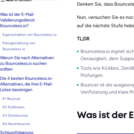
Denken Sie, dass Bounceles
Was ist der E-Mail-
Nun, versuchen Sie es noch
Validierungsdienst
auf die nächste Stufe hebe
Bounceless.io?
Eigenschaften von Bounceless.io
TL;DR
Preisgestaltung von
Bounceless.io
Bounceless.io eignet sic
Warum Sie nach Alternativen
Genauigkeit, dem Support
zu Bounceless.io suchen
Tools wie Kickbox, Zero
sollten
Prüfungen.
Die 4 besten Bounceless.io-
Alternativen, die Ihre E-Mail-
Bouncer ist die ausgewog
Listen bereinigen
Verifizierung und klare 
#1 Bouncer
#2 Kickboxen
Was ist der 
#3 Zerobounce
#4 Neverbounce
Schlussfolgerung