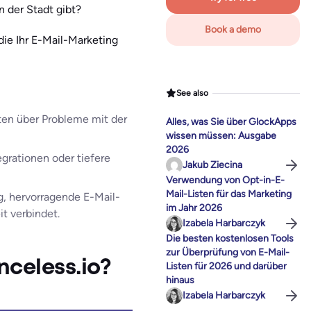
in der Stadt gibt?
Book a demo
die Ihr E-Mail-Marketing
See also
hten über Probleme mit der
Alles, was Sie über GlockApps
wissen müssen: Ausgabe
2026
grationen oder tiefere
Jakub Ziecina
Verwendung von Opt-in-E-
Mail-Listen für das Marketing
g, hervorragende E-Mail-
im Jahr 2026
t verbindet.
Izabela Harbarczyk
Die besten kostenlosen Tools
zur Überprüfung von E-Mail-
nceless.io?
Listen für 2026 und darüber
hinaus
Izabela Harbarczyk