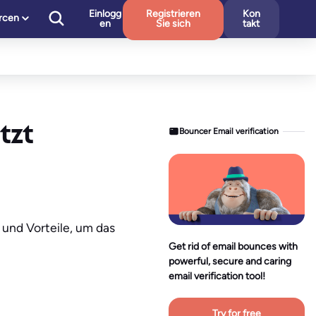
Einlogg
Registrieren
Kon
rcen
en
Sie sich
takt
tzt
Bouncer Email verification
 und Vorteile, um das
Get rid of email bounces with
powerful, secure and caring
email verification tool!
Try for free