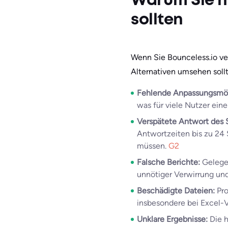
Warum Sie n
sollten
Wenn Sie Bounceless.io ve
Alternativen umsehen sollt
Fehlende Anpassungsmög
was für viele Nutzer ein
Verspätete Antwort des 
Antwortzeiten bis zu 24 
müssen.
G2
Falsche Berichte:
Gelegen
unnötiger Verwirrung und
Beschädigte Dateien:
Pro
insbesondere bei Excel-
Unklare Ergebnisse:
Die h