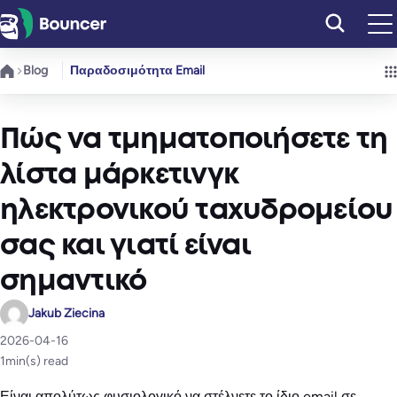
Μετάβαση
στο
περιεχόμενο
Blog
Παραδοσιμότητα Email
Πώς να τμηματοποιήσετε τη
λίστα μάρκετινγκ
ηλεκτρονικού ταχυδρομείου
σας και γιατί είναι
σημαντικό
Jakub Ziecina
2026-04-16
1
min(s) read
Είναι απολύτως φυσιολογικό να στέλνετε το ίδιο email σε