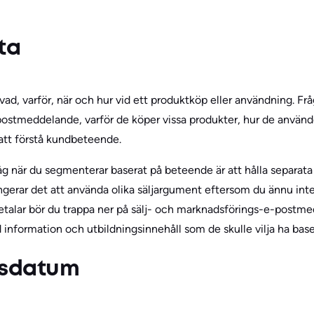
ta
, varför, när och hur vid ett produktköp eller användning. Fr
-postmeddelande, varför de köper vissa produkter, hur de använ
 att förstå kundbeteende.
g när du segmenterar baserat på beteende är att hålla separata 
ngerar det att använda olika säljargument eftersom du ännu inte
 betalar bör du trappa ner på sälj- och marknadsförings-e-postm
nformation och utbildningsinnehåll som de skulle vilja ha base
gsdatum