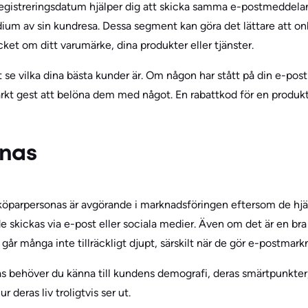
egistreringsdatum hjälper dig att skicka samma e-postmeddelan
dium av sin kundresa. Dessa segment kan göra det lättare att 
ket om ditt varumärke, dina produkter eller tjänster.
t se vilka dina bästa kunder är. Om någon har stått på din e-post
rkt gest att belöna dem med något. En rabattkod för en produkt 
onas
öparpersonas är avgörande i marknadsföringen eftersom de hjäl
 skickas via e-post eller sociala medier. Även om det är en bra 
 går många inte tillräckligt djupt, särskilt när de gör e-postmark
s behöver du känna till kundens demografi, deras smärtpunkter, 
 deras liv troligtvis ser ut.