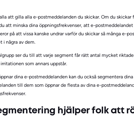
a att gilla alla e-postmeddelanden du skickar. Om du skickar 
u att minska dina öppningsfrekvenser, att e-postmeddelandet l
 beror på att vissa kanske undrar varför du skickar så många e-
et i några av dem.
grupp ser du till att varje segment får rätt antal mycket rikt
rt irritationen som annars uppstår.
öppnar dina e-postmeddelanden kan du också segmentera dina li
landen till dem som öppnar de flesta av dina e-postmeddelan
sfrekvenser.
egmentering hjälper folk att r