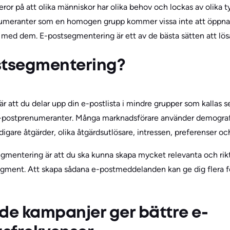
ror på att olika människor har olika behov och lockas av olika 
numeranter som en homogen grupp kommer vissa inte att öppn
 med dem. E-postsegmentering är ett av de bästa sätten att lös
stsegmentering?
 att du delar upp din e-postlista i mindre grupper som kallas
e-postprenumeranter. Många marknadsförare använder demograf
gare åtgärder, olika åtgärdsutlösare, intressen, preferenser och
mentering är att du ska kunna skapa mycket relevanta och r
segment. Att skapa sådana e-postmeddelanden kan ge dig flera fö
e kampanjer ger bättre e-