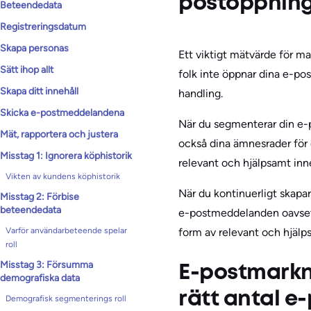
postöppning
Beteendedata
Registreringsdatum
Skapa personas
Ett viktigt mätvärde för 
Sätt ihop allt
folk inte öppnar dina e-po
Skapa ditt innehåll
handling.
Skicka e-postmeddelandena
När du segmenterar din e-p
Mät, rapportera och justera
också dina ämnesrader för 
Misstag 1: Ignorera köphistorik
relevant och hjälpsamt in
Vikten av kundens köphistorik
När du kontinuerligt skapar
Misstag 2: Förbise
beteendedata
e-postmeddelanden oavsett
Varför användarbeteende spelar
form av relevant och hjälp
roll
Misstag 3: Försumma
E-postmarkn
demografiska data
rätt antal 
Demografisk segmenterings roll