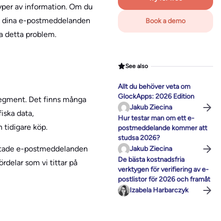
typer av information. Om du
a dina e-postmeddelanden
Book a demo
a detta problem.
See also
Allt du behöver veta om
GlockApps: 2026 Edition
 segment. Det finns många
Jakub Ziecina
iska data,
Hur testar man om ett e-
 tidigare köp.
postmeddelande kommer att
studsa 2026?
iktade e-postmeddelanden
Jakub Ziecina
De bästa kostnadsfria
rdelar som vi tittar på
verktygen för verifiering av e-
postlistor för 2026 och framåt
Izabela Harbarczyk