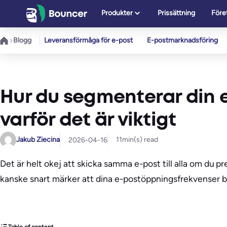
Hoppa
Produkter
Prissättning
Före
till
innehåll
Blogg
Leveransförmåga för e-post
E-postmarknadsföring
Hur du segmenterar din 
varför det är viktigt
Jakub Ziecina
11
min(s) read
2026-04-16
Det är helt okej att skicka samma e-post till alla om du p
kanske snart märker att dina e-postöppningsfrekvenser bör
Table of content