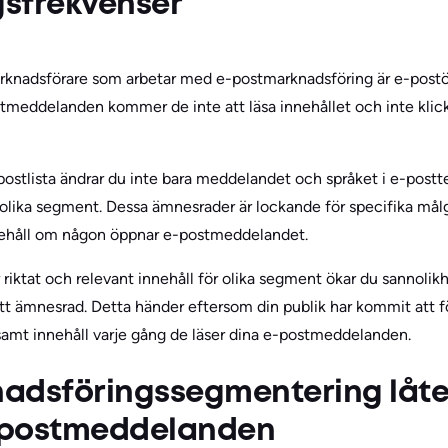
sfrekvenser
marknadsförare som arbetar med e-postmarknadsföring är e-pos
stmeddelanden kommer de inte att läsa innehållet och inte klick
ostlista ändrar du inte bara meddelandet och språket i e-postt
olika segment. Dessa ämnesrader är lockande för specifika mål
nehåll om någon öppnar e-postmeddelandet.
 riktat och relevant innehåll för olika segment ökar du sannolik
 ämnesrad. Detta händer eftersom din publik har kommit att fö
samt innehåll varje gång de läser dina e-postmeddelanden.
adsföringssegmentering låter
e-postmeddelanden