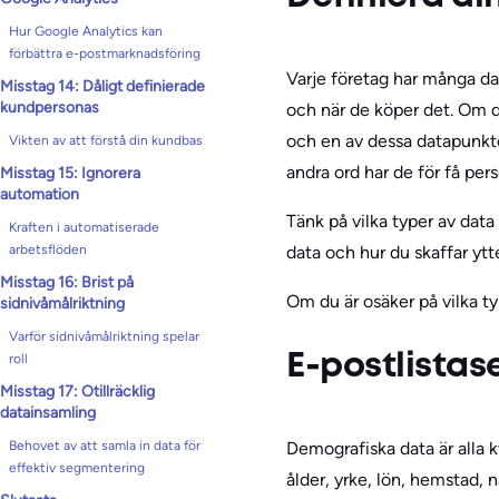
Hur Google Analytics kan
förbättra e-postmarknadsföring
Varje företag har många da
Misstag 14: Dåligt definierade
kundpersonas
och när de köper det. Om d
och en av dessa datapunkt
Vikten av att förstå din kundbas
andra ord har de för få per
Misstag 15: Ignorera
automation
Tänk på vilka typer av data
Kraften i automatiserade
arbetsflöden
data och hur du skaffar ytte
Misstag 16: Brist på
Om du är osäker på vilka ty
sidnivåmålriktning
Varför sidnivåmålriktning spelar
roll
E-postlista
Misstag 17: Otillräcklig
datainsamling
Demografiska data är alla 
Behovet av att samla in data för
effektiv segmentering
ålder, yrke, lön, hemstad, 