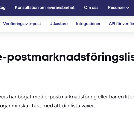
tag
Konsultation om leveransbarhet
Om oss
Resurser
Verifiering av e-post
Utkastare
Integrationer
API för verifi
e-postmarknadsföringsli
recis har börjat med e-postmarknadsföring eller har en lite
jar minska i takt med att din lista växer.