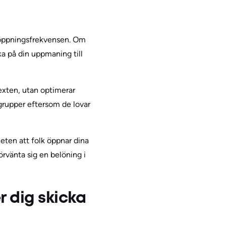
töppningsfrekvensen. Om
a på din uppmaning till
exten, utan optimerar
grupper eftersom de lovar
heten att folk öppnar dina
rvänta sig en belöning i
 dig skicka