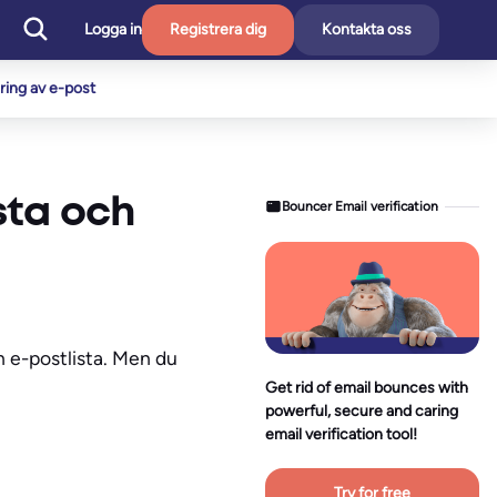
Logga in
Registrera dig
Kontakta oss
ering av e-post
sta och
Bouncer Email verification
n e-postlista. Men du
Get rid of email bounces with
powerful, secure and caring
email verification tool!
Try for free