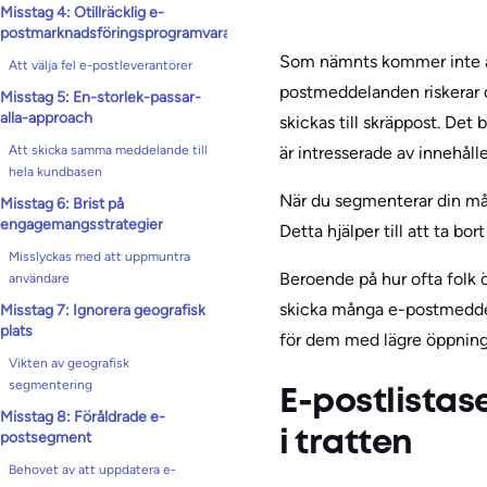
Misstag 4: Otillräcklig e-
postmarknadsföringsprogramvara
Som nämnts kommer inte all
Att välja fel e-postleverantörer
postmeddelanden riskerar d
Misstag 5: En-storlek-passar-
alla-approach
skickas till skräppost. Det
är intresserade av innehåll
Att skicka samma meddelande till
hela kundbasen
När du segmenterar din mål
Misstag 6: Brist på
engagemangsstrategier
Detta hjälper till att ta bo
Misslyckas med att uppmuntra
Beroende på hur ofta folk 
användare
skicka många e-postmedde
Misstag 7: Ignorera geografisk
plats
för dem med lägre öppning
Vikten av geografisk
segmentering
E-postlistas
Misstag 8: Föråldrade e-
postsegment
i tratten
Behovet av att uppdatera e-