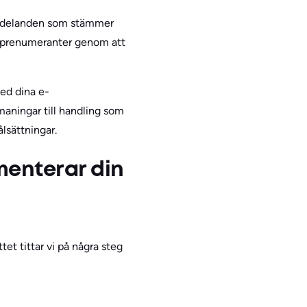
tmeddelanden som stämmer
ya prenumeranter genom att
med dina e-
aningar till handling som
lsättningar.
menterar din
et tittar vi på några steg