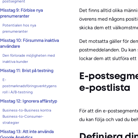
postsegment
Det finns alltid olika männ
Misstag 9: Förbise nya
prenumeranter
överens med någons positio
Potentialen hos nya
skicka dem ett välkomstme
prenumeranter
Misstag 10: Försumma inaktiva
Det motsatta gäller för de
användare
postmeddelanden. Du kan s
Den förlorade möjligheten med
lockar dem att slutföra ett
inaktiva kunder
Misstag 11: Brist på testning
E-postsegme
E-
postmarknadsföringsverktygens
e-postlista
roll i A/B-testning
Misstag 12: Ignorera affärstyp
För att din e-postsegmenter
Business-to-Business kontra
Business-to-Consumer-
du kan följa och vad du beh
strategier
Misstag 13: Att inte använda
Definiera d
Google Analytics