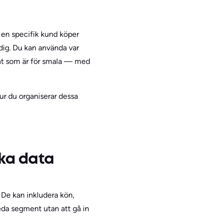
 en specifik kund köper
dig. Du kan använda var
ent som är för smala — med
hur du organiserar dessa
ka data
 De kan inkludera kön,
reda segment utan att gå in