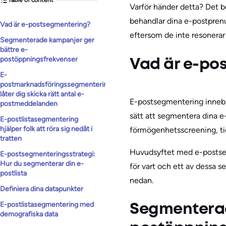
Varför händer detta? Det be
behandlar dina e-postpre
Vad är e-postsegmentering?
eftersom de inte resonerar
Segmenterade kampanjer ger
bättre e-
postöppningsfrekvenser
Vad är e-po
E-
postmarknadsföringssegmentering
låter dig skicka rätt antal e-
E-postsegmentering innebär
postmeddelanden
sätt att segmentera dina 
E-postlistasegmentering
hjälper folk att röra sig nedåt i
förmögenhetsscreening, tidi
tratten
Huvudsyftet med e-postseg
E-postsegmenteringsstrategi:
Hur du segmenterar din e-
för vart och ett av dessa 
postlista
nedan.
Definiera dina datapunkter
E-postlistasegmentering med
Segmenterad
demografiska data