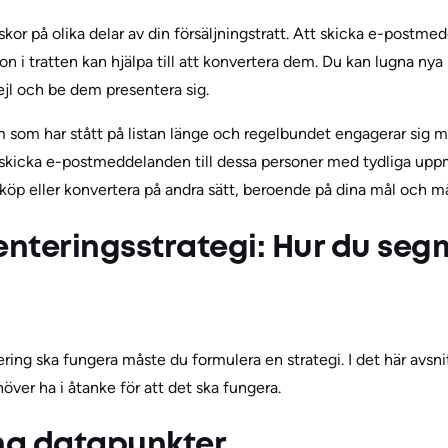
iskor på olika delar av din försäljningstratt. Att skicka e-pos
n i tratten kan hjälpa till att konvertera dem. Du kan lugna n
jl och be dem presentera sig.
m som har stått på listan länge och regelbundet engagerar sig 
kicka e-postmeddelanden till dessa personer med tydliga uppm
 köp eller konvertera på andra sätt, beroende på dina mål och må
nteringsstrategi: Hur du seg
ing ska fungera måste du formulera en strategi. I det här avsnitt
över ha i åtanke för att det ska fungera.
ina datapunkter