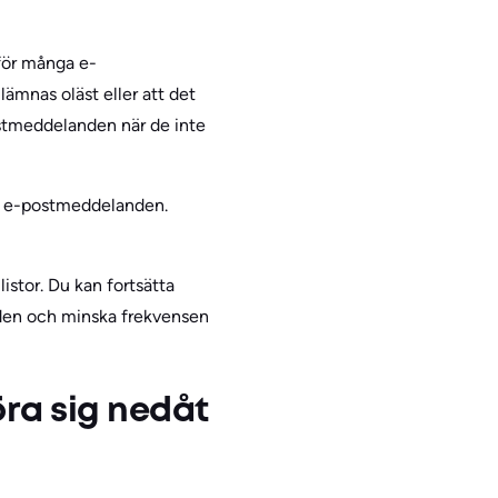
för många e-
ämnas oläst eller att det
postmeddelanden när de inte
ade e-postmeddelanden.
stor. Du kan fortsätta
den och minska frekvensen
öra sig nedåt