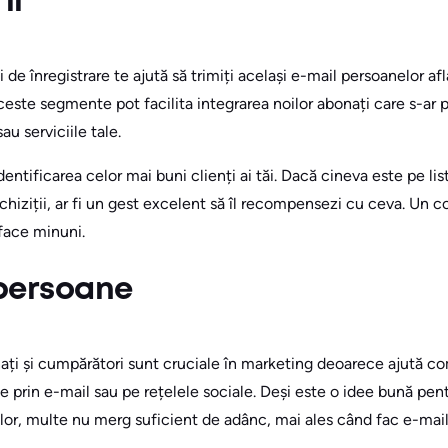
ii
e înregistrare te ajută să trimiți același e-mail persoanelor afl
 Aceste segmente pot facilita integrarea noilor abonați care s-ar
u serviciile tale.
entificarea celor mai buni clienți ai tăi. Dacă cineva este pe li
chiziții, ar fi un gest excelent să îl recompensezi cu ceva. Un
 face minuni.
persoane
nați și cumpărători sunt cruciale în marketing deoarece ajută c
se prin e-mail sau pe rețelele sociale. Deși este o idee bună pen
i lor, multe nu merg suficient de adânc, mai ales când fac e-mai