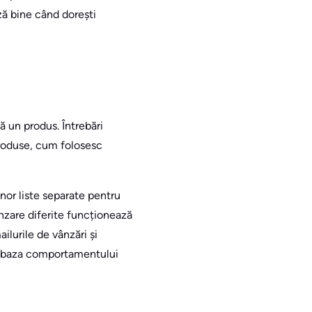
ză bine când dorești
 un produs. Întrebări
roduse, cum folosesc
or liste separate pentru
nzare diferite funcționează
ilurile de vânzări și
 pe baza comportamentului