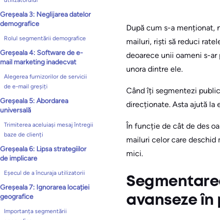
utilizatorului
Greșeala 3: Neglijarea datelor
demografice
După cum s-a menționat, nu 
Rolul segmentării demografice
mailuri, riști să reduci rat
Greșeala 4: Software de e-
deoarece unii oameni s-ar p
mail marketing inadecvat
unora dintre ele.
Alegerea furnizorilor de servicii
de e-mail greșiți
Când îți segmentezi public
Greșeala 5: Abordarea
direcționate. Asta ajută la 
universală
În funcție de cât de des oam
Trimiterea aceluiași mesaj întregii
baze de clienți
mailuri celor care deschid 
Greșeala 6: Lipsa strategiilor
mici.
de implicare
Eșecul de a încuraja utilizatorii
Segmentarea 
Greșeala 7: Ignorarea locației
geografice
avanseze în 
Importanța segmentării