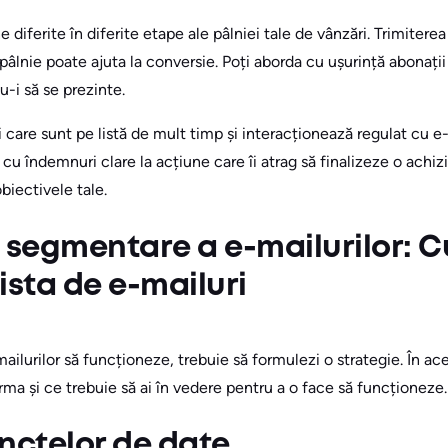
diferite în diferite etape ale pâlniei tale de vânzări. Trimitere
 pâlnie poate ajuta la conversie. Poți aborda cu ușurință abonați
u-i să se prezinte.
 care sunt pe listă de mult timp și interacționează regulat cu e-m
cu îndemnuri clare la acțiune care îi atrag să finalizeze o achiz
biectivele tale.
 segmentare a e-mailurilor: 
ista de e-mailuri
ilurilor să funcționeze, trebuie să formulezi o strategie. În ac
urma și ce trebuie să ai în vedere pentru a o face să funcționeze.
nctelor de date