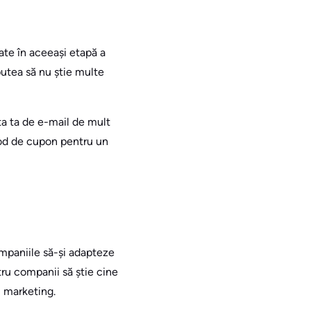
ate în aceeași etapă a
 putea să nu știe multe
sta ta de e-mail de mult
 cod de cupon pentru un
ompaniile să-și adapteze
tru companii să știe cine
l marketing.