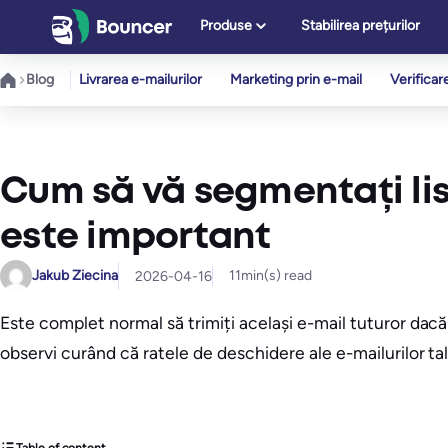
Sari
Produse
Stabilirea prețurilor
la
conținut
Blog
Livrarea e-mailurilor
Marketing prin e-mail
Verificar
Cum să vă segmentați lis
este important
Jakub Ziecina
11
min(s) read
2026-04-16
Este complet normal să trimiți același e-mail tuturor dacă 
observi curând că ratele de deschidere ale e-mailurilor ta
Table of content