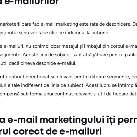
 e-mailurilor
marketerii care fac e-mail marketing este rata de deschidere. 
conținutul și nu vor face clic pe îndemnul la acțiune.
 e-mailuri, nu schimbi doar mesajul și limbajul din corpul e-mailu
segmente. Aceste linii de subiect sunt atrăgătoare pentru publi
 util dacă cineva deschide e-mailul.
 conținut direcționat și relevant pentru diferite segmente, cre
rile tale indiferent de linia de subiect. Acest lucru se întâmpl
compensă sub forma unui conținut relevant și util de fiecare dat
e-mail marketingului îți per
rul corect de e-mailuri