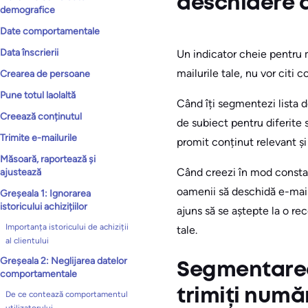
deschidere a
demografice
Date comportamentale
Data înscrierii
Un indicator cheie pentru 
mailurile tale, nu vor citi 
Crearea de persoane
Pune totul laolaltă
Când îți segmentezi lista de
Creează conținutul
de subiect pentru diferite 
Trimite e-mailurile
promit conținut relevant și
Măsoară, raportează și
Când creezi în mod constant
ajustează
oamenii să deschidă e-mailu
Greșeala 1: Ignorarea
istoricului achizițiilor
ajuns să se aștepte la o re
Importanța istoricului de achiziții
tale.
al clientului
Greșeala 2: Neglijarea datelor
Segmentarea 
comportamentale
trimiți numă
De ce contează comportamentul