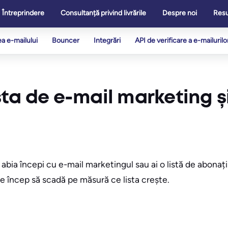
Întreprindere
Consultanță privind livrările
Despre noi
Res
ea e-mailului
Bouncer
Integrări
API de verificare a e-mailurilo
ta de e-mail marketing ș
abia începi cu e-mail marketingul sau ai o listă de abonați
le încep să scadă pe măsură ce lista crește.