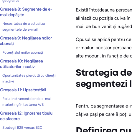
geografice
Greșeala 8: Segmente de e-
Există întotdeauna persoane 
mail depășite
aliniază cu poziția cuiva în
Necesitatea de a actualiza
mail de bun venit și rugând
segmentele de e-mail
Greșeala 9: Neglijarea noilor
Opusul se aplică pentru cei
abonați
e-mailuri acestor persoane 
Potențialul noilor abonați
alte moduri, în funcție de o
Greșeala 10: Neglijarea
utilizatorilor inactivi
Strategia de
Oportunitatea pierdută cu clienții
inactivi
segmentezi l
Greșeala 11: Lipsa testării
Rolul instrumentelor de e-mail
marketing în testarea A/B
Pentru ca segmentarea e-ma
Greșeala 12: Ignorarea tipului
câțiva pași pe care îi poți 
de afacere
Strategii B2B versus B2C
Definirea pu