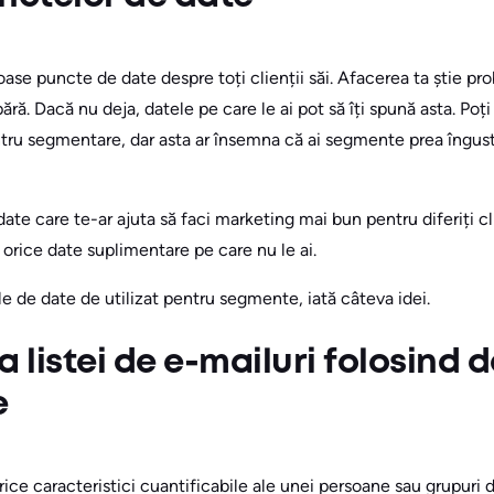
ase puncte de date despre toți clienții săi. Afacerea ta știe pr
ă. Dacă nu deja, datele pe care le ai pot să îți spună asta. Poți 
ru segmentare, dar asta ar însemna că ai segmente prea înguste
date care te-ar ajuta să faci marketing mai bun pentru diferiți c
 orice date suplimentare pe care nu le ai.
ile de date de utilizat pentru segmente, iată câteva idei.
listei de e-mailuri folosind 
e
ce caracteristici cuantificabile ale unei persoane sau grupuri 