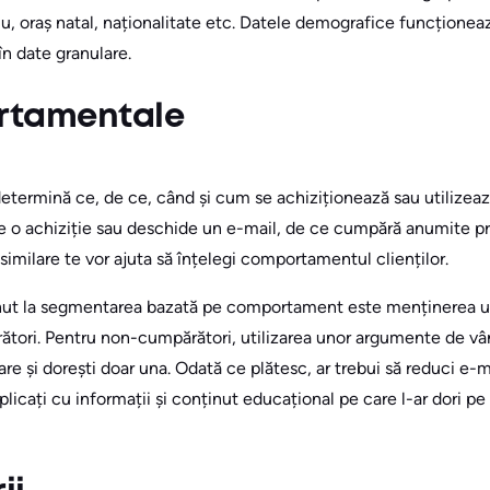
riu, oraș natal, naționalitate etc. Datele demografice funcționea
în date granulare.
rtamentale
ermină ce, de ce, când și cum se achiziționează sau utilizează
e o achiziție sau deschide un e-mail, de ce cumpără anumite p
 similare te vor ajuta să înțelegi comportamentul clienților.
inut la segmentarea bazată pe comportament este menținerea un
tori. Pentru non-cumpărători, utilizarea unor argumente de vâ
re și dorești doar una. Odată ce plătesc, ar trebui să reduci e-ma
mplicați cu informații și conținut educațional pe care l-ar dori