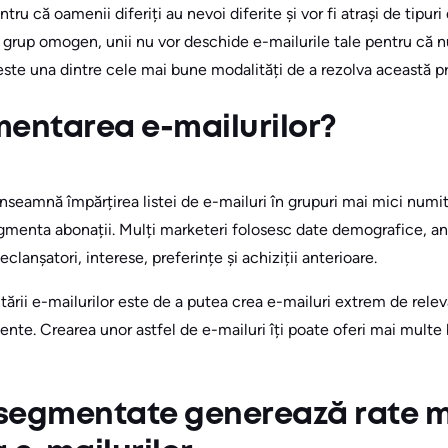
ru că oamenii diferiți au nevoi diferite și vor fi atrași de tipuri
un grup omogen, unii nu vor deschide e-mailurile tale pentru că 
ste una dintre cele mai bune modalități de a rezolva această p
mentarea e-mailurilor?
nseamnă împărțirea listei de e-mailuri în grupuri mai mici numi
enta abonații. Mulți marketeri folosesc date demografice, anal
declanșatori, interese, preferințe și achiziții anterioare.
ării e-mailurilor este de a putea crea e-mailuri extrem de relev
nte. Crearea unor astfel de e-mailuri îți poate oferi mai multe
segmentate generează rate m