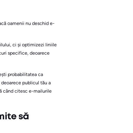
Dacă oamenii nu deschid e-
lui, ci și optimizezi liniile
curi specifice, deoarece
ști probabilitatea ca
ă deoarece publicul tău a
ă când citesc e-mailurile
mite să