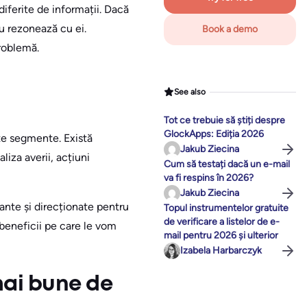
 diferite de informații. Dacă
nu rezonează cu ei.
Book a demo
roblemă.
See also
Tot ce trebuie să știți despre
GlockApps: Ediția 2026
te segmente. Există
Jakub Ziecina
iza averii, acțiuni
Cum să testați dacă un e-mail
va fi respins în 2026?
Jakub Ziecina
ante și direcționate pentru
Topul instrumentelor gratuite
de verificare a listelor de e-
 beneficii pe care le vom
mail pentru 2026 și ulterior
Izabela Harbarczyk
ai bune de