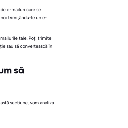
a de e-mailuri care se
i noi trimițându-le un e-
ailurile tale. Poți trimite
iție sau să convertească în
Cum să
eastă secțiune, vom analiza