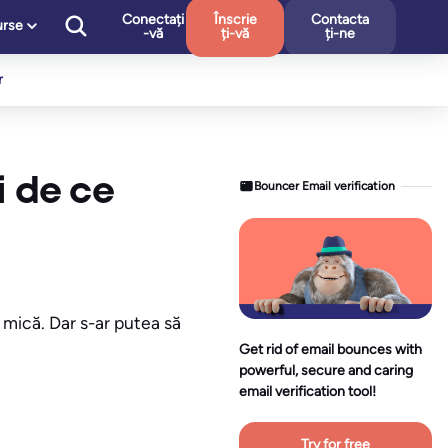
Conectați
Înscrie
Contacta
urse
-vă
ți-vă
ți-ne
r
i de ce
Bouncer Email verification
 mică. Dar s-ar putea să
Get rid of email bounces with
powerful, secure and caring
email verification tool!
Try for free