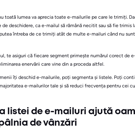
toată lumea va aprecia toate e-mailurile pe care le trimiți. Da
ele de deschidere, ca e-mailul să rămână necitit sau să fie trimis
utea întreba de ce trimiți atât de multe e-mailuri când nu sunt
ul, te asiguri că fiecare segment primește numărul corect de e
eliminarea enervării care vine din a proceda altfel.
enii îți deschid e-mailurile, poți segmenta și listele. Poți cont
majoritatea e-mailurilor tale și să reduci frecvența pentru cei 
listei de e-mailuri ajută oam
pâlnia de vânzări