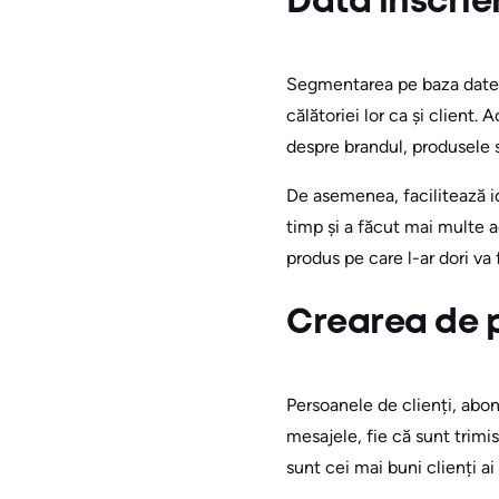
Data înscrier
Segmentarea pe baza datei d
călătoriei lor ca și client.
despre brandul, produsele sa
De asemenea, facilitează id
timp și a făcut mai multe a
produs pe care l-ar dori va
Crearea de 
Persoanele de clienți, abo
mesajele, fie că sunt trimi
sunt cei mai buni clienți a