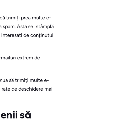
că trimiți prea multe e-
 la spam. Asta se întâmplă
 interesați de conținutul
-mailuri extrem de
inua să trimiți multe e-
cu rate de deschidere mai
enii să