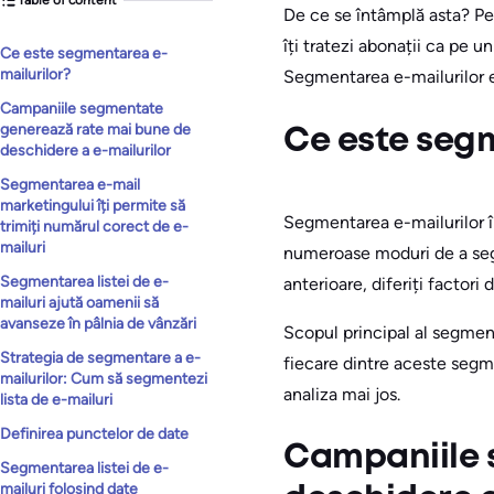
De ce se întâmplă asta? Pent
îți tratezi abonații ca pe 
Ce este segmentarea e-
mailurilor?
Segmentarea e-mailurilor e
Campaniile segmentate
generează rate mai bune de
Ce este seg
deschidere a e-mailurilor
Segmentarea e-mail
marketingului îți permite să
Segmentarea e-mailurilor î
trimiți numărul corect de e-
mailuri
numeroase moduri de a segm
Segmentarea listei de e-
anterioare, diferiți factori 
mailuri ajută oamenii să
avanseze în pâlnia de vânzări
Scopul principal al segment
Strategia de segmentare a e-
fiecare dintre aceste segme
mailurilor: Cum să segmentezi
analiza mai jos.
lista de e-mailuri
Definirea punctelor de date
Campaniile 
Segmentarea listei de e-
mailuri folosind date