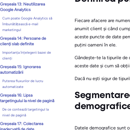
Greșeala 13: Neutilizarea
Google Analytics
Cum poate Google Analytics să
Fiecare afacere are numero
îmbunătățească e-mail
anumit client și când cumpăr
marketingul
aceste puncte de date pent
Greșeala 14: Persoane de
clienți slab definite
puțini oameni în ele.
Importanța înțelegerii bazei de
Gândește-te la tipurile de 
clienți
aceste date și cum să obții
Greșeala 15: Ignorarea
automatizării
Dacă nu ești sigur de tipur
Puterea fluxurilor de lucru
automatizate
Segmentarea 
Greșeala 16: Lipsa
targetingului la nivel de pagină
demografic
De ce contează targetingul la
nivel de pagină
Greșeala 17: Colectarea
Datele demografice sunt ori
inadecvată de date