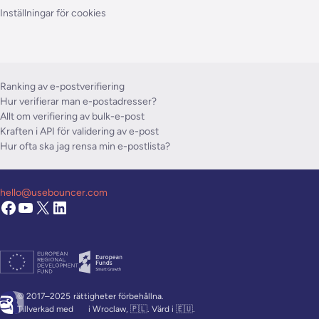
Inställningar för cookies
Ranking av e-postverifiering
Hur verifierar man e-postadresser?
Allt om verifiering av bulk-e-post
Kraften i API för validering av e-post
Hur ofta ska jag rensa min e-postlista?
hello@usebouncer.com
© 2017–2025
rättigheter förbehållna.
Tillverkad med
i Wroclaw, 🇵🇱. Värd i 🇪🇺.