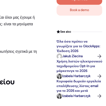
Book a demo
Και όλοι μας έχουμε ή
: είναι τα μηνύματα
See also
Όλα όσα πρέπει να
γνωρίζετε για το GlockApps:
Έκδοση 2026
ωτήσεις σχετικά με τη
Jakub Ziecina
Χρήση λιστών ηλεκτρονικού
ταχυδρομείου Opt-In για
μάρκετινγκ το 2026
Izabela Harbarczyk
είου
Κορυφαία δωρεάν εργαλεία
επαλήθευσης λίστας email
για το 2026 και μετά
Izabela Harbarczyk