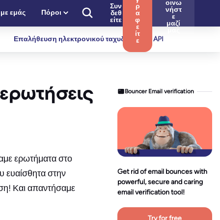
οινω
Συν
ρ
νήστ
 με εμάς
Πόροι
δεθ
α
ε
είτε
φ
μαζί
ε
μας
ίτ
Επαλήθευση ηλεκτρονικού ταχυδρομείου API
ε
ι ερωτήσεις
Bouncer Email verification
ίχαμε ερωτήματα στο
Get rid of email bounces with
ου ευαίσθητα στην
powerful, secure and caring
ηση! Και απαντήσαμε
email verification tool!
Try for free