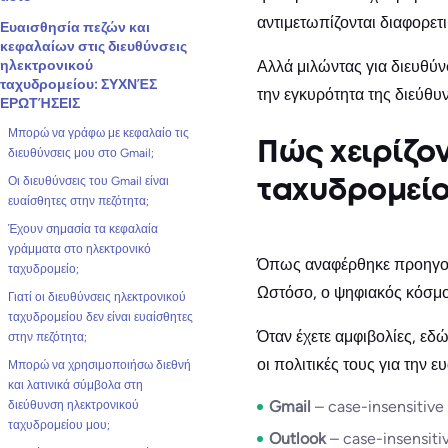
αντιμετωπίζονται διαφορε
Ευαισθησία πεζών και
κεφαλαίων στις διευθύνσεις
ηλεκτρονικού
Αλλά μιλώντας για διευθύν
ταχυδρομείου: ΣΥΧΝΈΣ
την εγκυρότητα της διεύθυ
ΕΡΩΤΉΣΕΙΣ
Μπορώ να γράφω με κεφαλαίο τις
Πώς χειρίζο
διευθύνσεις μου στο Gmail;
Οι διευθύνσεις του Gmail είναι
ταχυδρομείο
ευαίσθητες στην πεζότητα;
Έχουν σημασία τα κεφαλαία
γράμματα στο ηλεκτρονικό
Όπως αναφέρθηκε προηγουμ
ταχυδρομείο;
Ωστόσο, ο ψηφιακός κόσμος
Γιατί οι διευθύνσεις ηλεκτρονικού
ταχυδρομείου δεν είναι ευαίσθητες
Όταν έχετε αμφιβολίες, εδώ
στην πεζότητα;
οι πολιτικές τους για την 
Μπορώ να χρησιμοποιήσω διεθνή
και λατινικά σύμβολα στη
Gmail
– case-insensitiv
διεύθυνση ηλεκτρονικού
ταχυδρομείου μου;
Outlook
– case-insensit