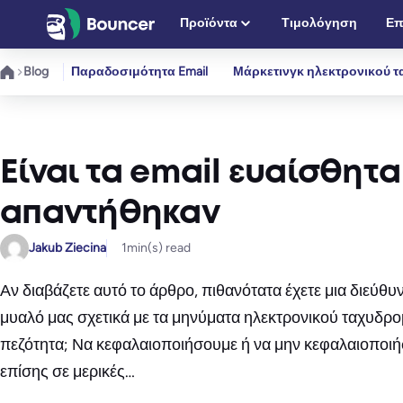
Μετάβαση
Προϊόντα
Τιμολόγηση
Επ
στο
περιεχόμενο
Blog
Παραδοσιμότητα Email
Μάρκετινγκ ηλεκτρονικού τ
Είναι τα email ευαίσθητ
απαντήθηκαν
Jakub Ziecina
1
min(s) read
Αν διαβάζετε αυτό το άρθρο, πιθανότατα έχετε μια διεύθ
μυαλό μας σχετικά με τα μηνύματα ηλεκτρονικού ταχυδρο
πεζότητα; Να κεφαλαιοποιήσουμε ή να μην κεφαλαιοποιήσ
επίσης σε μερικές…