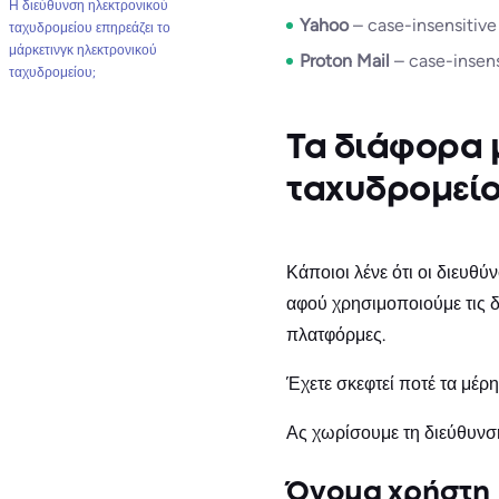
Η διεύθυνση ηλεκτρονικού
Yahoo
– case-insensitiv
ταχυδρομείου επηρεάζει το
μάρκετινγκ ηλεκτρονικού
Proton Mail
– case-insen
ταχυδρομείου;
Τα διάφορα 
ταχυδρομεί
Κάποιοι λένε ότι οι διευθύν
αφού χρησιμοποιούμε τις δ
πλατφόρμες.
Έχετε σκεφτεί ποτέ τα μέρ
Ας χωρίσουμε τη διεύθυνση
Όνομα χρήστη