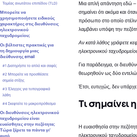
Μια απλή απάντηση εδώ 
Τομέας ανωτάτου επιπέδου (TLD)
σημαίνει ότι ακόμα και ότ
Μπορείτε να
χρησιμοποιήσετε ειδικούς
πρόσωπο στο οποίο στέλνετ
χαρακτήρες στις διευθύνσεις
λαμβάνει υπόψη την πεζότη
ηλεκτρονικού
ταχυδρομείου;
Αν κατά λάθος γράψετε κεφ
Οι βέλτιστες πρακτικές για
ηλεκτρονικού ταχυδρομείου
τη δημιουργία μιας
διεύθυνσης email
Για παράδειγμα, οι διευθύ
#1 Διατηρήστε το απλό και σαφές
θεωρηθούν ως δύο εντελώς
#2 Μπορείτε να προσθέσετε
σημεία στίξης
Έτσι, ευτυχώς, δεν υπάρχ
#3 Έλεγχος για τυπογραφικά
λάθη
Τι σημαίνει 
#4 Σκεφτείτε το μακροπρόθεσμα
Οι διευθύνσεις ηλεκτρονικού
ταχυδρομείου είναι
ευαίσθητες στην πεζότητα;
Η ευαισθησία στην πεζότη
Τώρα ξέρετε τα πάντα γι’
ηλεκτρονικού ταχυδρομείου 
αυτό