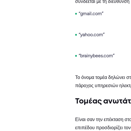
συνδέεται με τη διεύθυνση 
“gmail.com”
“yahoo.com”
“brainybees.com”
Το όνομα τομέα δηλώνει στ
πάροχος υπηρεσιών ηλεκτρο
Τομέας ανωτάτ
Είναι σαν την επέκταση στ
επιπέδου προσδιορίζει τον