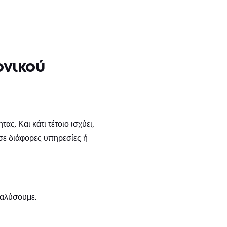
ονικού
ας. Και κάτι τέτοιο ισχύει,
σε διάφορες υπηρεσίες ή
ναλύσουμε.