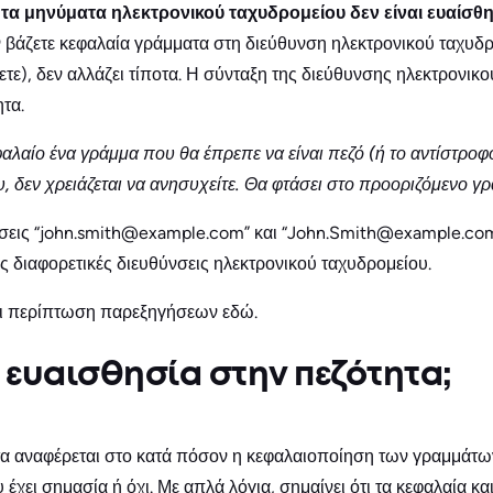
–
τα μηνύματα ηλεκτρονικού ταχυδρομείου δεν είναι ευαίσθ
αν βάζετε κεφαλαία γράμματα στη διεύθυνση ηλεκτρονικού ταχυδ
ε), δεν αλλάζει τίποτα. Η σύνταξη της διεύθυνσης ηλεκτρονικο
τα.
αλαίο ένα γράμμα που θα έπρεπε να είναι πεζό (ή το αντίστροφ
, δεν χρειάζεται να ανησυχείτε. Θα φτάσει στο προοριζόμενο γ
νσεις “john.smith@example.com” και “John.Smith@example.com” 
 διαφορετικές διευθύνσεις ηλεκτρονικού ταχυδρομείου.
ει περίπτωση παρεξηγήσεων εδώ.
η ευαισθησία στην πεζότητα;
τα αναφέρεται στο κατά πόσον η κεφαλαιοποίηση των γραμμάτω
έχει σημασία ή όχι. Με απλά λόγια, σημαίνει ότι τα κεφαλαία κα