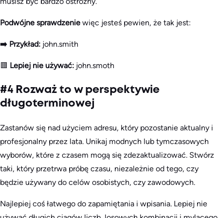
musisz być bardzo ostrożny.
Podwójne sprawdzenie
więc jesteś pewien, że tak jest:
➡️ Przykład:
john.smith
🟥
Lepiej nie używać:
john.smoth
#4 Rozważ to w perspektywie
długoterminowej
Zastanów się nad użyciem adresu, który pozostanie aktualny i
profesjonalny przez lata. Unikaj modnych lub tymczasowych
wyborów, które z czasem mogą się zdezaktualizować. Stwórz
taki, który przetrwa próbę czasu, niezależnie od tego, czy
będzie używany do celów osobistych, czy zawodowych.
Najlepiej coś łatwego do zapamiętania i wpisania. Lepiej nie
używać długich ciągów liczb, losowych kombinacji i mylącego