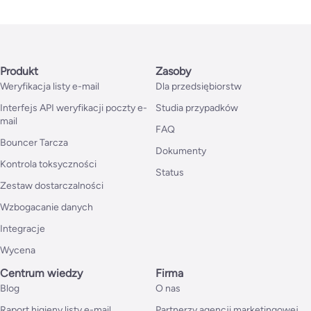
Produkt
Zasoby
Weryfikacja listy e-mail
Dla przedsiębiorstw
Interfejs API weryfikacji poczty e-
Studia przypadków
mail
FAQ
Bouncer Tarcza
Dokumenty
Kontrola toksyczności
Status
Zestaw dostarczalności
Wzbogacanie danych
Integracje
Wycena
Centrum wiedzy
Firma
Blog
O nas
Raport higieny listy e-mail
Partnerzy agencji marketingowej