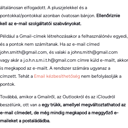
általánosan elfogadott. A pluszjelekkel és a
pontokkal/pontokkal azonban óvatosan bánjon.
Ellenőriznie
kell az e-mail szolgáltatói szabványokat.
Például a Gmail-címek létrehozásakor a felhasználónév egyedi,
és a pontok nem számítanak. Ha az e-mail címed
john.smith@gmail.com, és valaki a johns.mith@gmail.com
vagy akár a j.o.h.n.s.m.i.t.h@gmail.com címre küld e-mailt, akkor
is megkapod az e-mailt. A rendszer számára ugyanaz a
címzett. Tehát a
Email kézbesíthetőség
nem befolyásolják a
pontok.
Továbbá, amikor a Gmailről, az Outlookról és az iCloudról
beszélünk, ott van a
egy trükk, amellyel megváltoztathatod az
e-mail címedet, de még mindig megkapod a meggyőző e-
maileket a postaládádba.