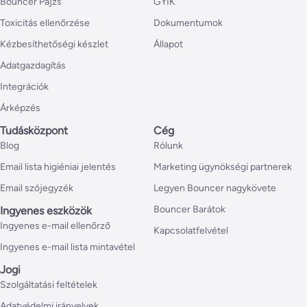
Bouncer Pajzs
GYIK
Toxicitás ellenőrzése
Dokumentumok
Kézbesíthetőségi készlet
Állapot
Adatgazdagítás
Integrációk
Árképzés
Tudásközpont
Cég
Blog
Rólunk
Email lista higiéniai jelentés
Marketing ügynökségi partnerek
Email szójegyzék
Legyen Bouncer nagykövete
Bouncer Barátok
Ingyenes eszközök
Ingyenes e-mail ellenőrző
Kapcsolatfelvétel
Ingyenes e-mail lista mintavétel
Jogi
Szolgáltatási feltételek
Adatvédelmi irányelvek