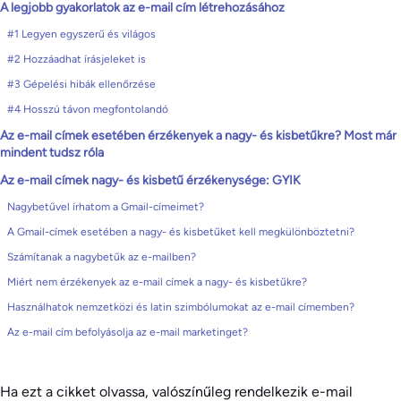
A legjobb gyakorlatok az e-mail cím létrehozásához
#1 Legyen egyszerű és világos
#2 Hozzáadhat írásjeleket is
#3 Gépelési hibák ellenőrzése
#4 Hosszú távon megfontolandó
Az e-mail címek esetében érzékenyek a nagy- és kisbetűkre? Most már
mindent tudsz róla
Az e-mail címek nagy- és kisbetű érzékenysége: GYIK
Nagybetűvel írhatom a Gmail-címeimet?
A Gmail-címek esetében a nagy- és kisbetűket kell megkülönböztetni?
Számítanak a nagybetűk az e-mailben?
Miért nem érzékenyek az e-mail címek a nagy- és kisbetűkre?
Használhatok nemzetközi és latin szimbólumokat az e-mail címemben?
Az e-mail cím befolyásolja az e-mail marketinget?
Ha ezt a cikket olvassa, valószínűleg rendelkezik e-mail