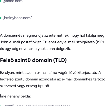
„yahoo.com”
„brainybees.com”
A domainnév megmondja az internetnek, hogy hol találja meg
John e-mail postafiókját. Ez lehet egy e-mail szolgáltató (ISP)
és egy cég neve, amelynek John dolgozik.
Felső szintű domain (TLD)
Ez olyan, mint a John e-mail címe végén lévő kiterjesztés. A
legfelső szintű domain azonosítja az e-mail domainhez tartozó
szervezet vagy ország típusát.
Íme néhány példa: