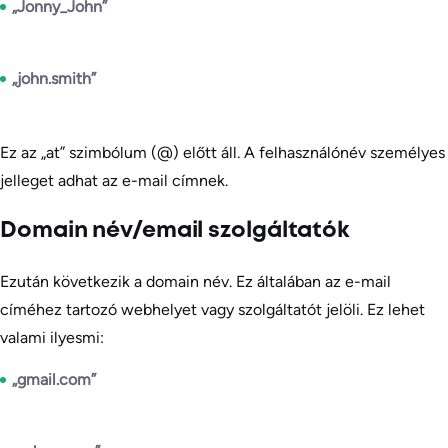
„Jonny_John”
„john.smith”
Ez az „at” szimbólum (@) előtt áll. A felhasználónév személyes
jelleget adhat az e-mail címnek.
Domain név/email szolgáltatók
Ezután következik a domain név. Ez általában az e-mail
címéhez tartozó webhelyet vagy szolgáltatót jelöli. Ez lehet
valami ilyesmi:
„gmail.com”