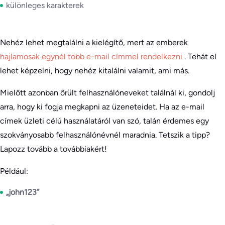
különleges karakterek
Nehéz lehet megtalálni a kielégítő, mert az emberek
hajlamosak egynél több e-mail címmel rendelkezni
. Tehát el
lehet képzelni, hogy nehéz kitalálni valamit, ami más.
Mielőtt azonban őrült felhasználóneveket találnál ki, gondolj
arra, hogy ki fogja megkapni az üzeneteidet. Ha az e-mail
címek üzleti célú használatáról van szó, talán érdemes egy
szokványosabb felhasználónévnél maradnia. Tetszik a tipp?
Lapozz tovább a továbbiakért!
Például:
„john123”