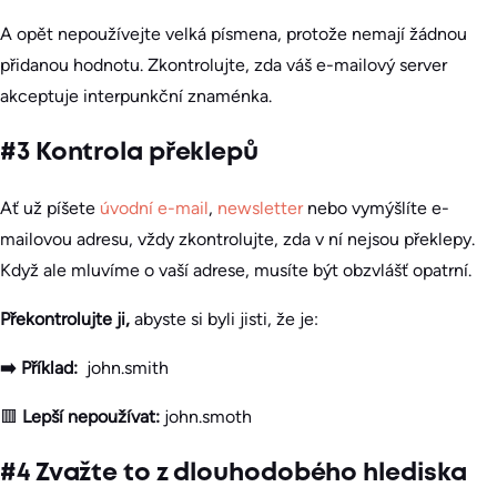
A opět nepoužívejte velká písmena, protože nemají žádnou
přidanou hodnotu. Zkontrolujte, zda váš e-mailový server
akceptuje interpunkční znaménka.
#3 Kontrola překlepů
Ať už píšete
úvodní e-mail
,
newsletter
nebo vymýšlíte e-
mailovou adresu, vždy zkontrolujte, zda v ní nejsou překlepy.
Když ale mluvíme o vaší adrese, musíte být obzvlášť opatrní.
Překontrolujte ji,
abyste si byli jisti, že je:
➡️ Příklad:
john.smith
🟥
Lepší nepoužívat:
john.smoth
#4 Zvažte to z dlouhodobého hlediska