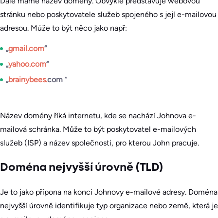
Dále máme název domény. Obvykle představuje webovou
stránku nebo poskytovatele služeb spojeného s její e-mailovou
adresou. Může to být něco jako např:
„
gmail.com
“
„
yahoo.com
“
„
brainybees.
com
“
Název domény říká internetu, kde se nachází Johnova e-
mailová schránka. Může to být poskytovatel e-mailových
služeb (ISP) a název společnosti, pro kterou John pracuje.
Doména nejvyšší úrovně (TLD)
Je to jako přípona na konci Johnovy e-mailové adresy. Doména
nejvyšší úrovně identifikuje typ organizace nebo země, která je