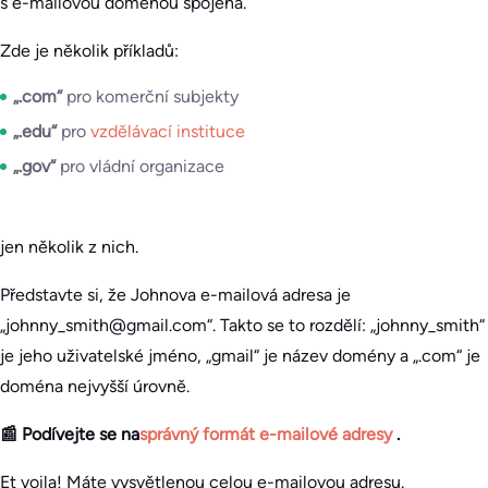
s e-mailovou doménou spojena.
Zde je několik příkladů:
„.com“
pro komerční subjekty
„.edu“
pro
vzdělávací instituce
„.gov“
pro vládní organizace
jen několik z nich.
Představte si, že Johnova e-mailová adresa je
„johnny_smith@gmail.com“. Takto se to rozdělí: „johnny_smith“
je jeho uživatelské jméno, „gmail“ je název domény a „.com“ je
doména nejvyšší úrovně.
📰 Podívejte se na
správný formát e-mailové adresy
.
Et voila! Máte vysvětlenou celou e-mailovou adresu.