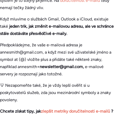
systém je to stejný příjemce. Na
doručitelnost e-mailu
tedy
nemají tečky žádný vliv.
Když mluvíme o službách Gmail, Outlook a iCloud, existuje
také
jeden trik, jak změnit e-mailovou adresu, ale ve schránce
stále dostáváte přesvědčivé e-maily.
Předpokládejme, že vaše e-mailová adresa je
annesmith@gmail.com, a když mezi své uživatelské jméno a
symbol at (@) vložíte plus a přidáte také některé znaky,
například annesmith+
newsletter@gmail.com,
e-mailové
servery je rozpoznají jako totožné.
💡 Nezapomeňte také, že je vždy lepší ověřit si u
poskytovatelů služeb, zda jsou mezinárodní symboly a znaky
povoleny.
Chcete získat tipy, jak
zlepšit metriky doručitelnosti e-mailů
?