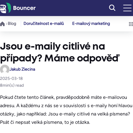
Přeskočit
na
obsah
Blog
Doručitelnost e-mailů
E-mailový marketing
Jsou e-maily citlivé na
případy? Máme odpověď
Jakub Ziecina
2025-03-18
8
min(s) read
Pokud čtete tento článek, pravděpodobně máte e-mailovou
adresu. A každému z nás se v souvislosti s e-maily honí hlavou
otázky, jako například: Jsou e-maily citlivé na velká písmena?
Psát či nepsat velká písmena, to je otázka.