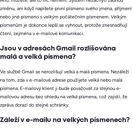
Ano, můžete, ale to nic nemění. Systém nezachytí žádnou
změnu, ani když napíšete první písmeno svého jména, příjmení
nebo jiné písmeno s velkým počátečním písmenem. Velkým
písmenům je dokonce lepší se vyhnout, protože znesnadňují
čtení, zejména v e-mailové komunikaci.
Jsou v adresách Gmail rozlišována
malá a velká písmena?
Ve službě Gmail se nerozlišují velká a malá písmena. Nezáleží
na tom, zda v e-mailové adrese použijete velká nebo malá
písmena. E-mailový klient ji bude považovat za stejnou e-
mailovou adresu bez ohledu na velká písmena, což zajistí, že
zpráva dorazí do stejné schránky.
Záleží v e-mailu na velkých písmenech?