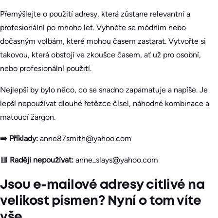
Přemýšlejte o použití adresy, která zůstane relevantní a
profesionální po mnoho let. Vyhněte se módním nebo
dočasným volbám, které mohou časem zastarat. Vytvořte si
takovou, která obstojí ve zkoušce časem, ať už pro osobní,
nebo profesionální použití.
Nejlepší by bylo něco, co se snadno zapamatuje a napíše. Je
lepší nepoužívat dlouhé řetězce čísel, náhodné kombinace a
matoucí žargon.
➡️ Příklady:
anne87smith@yahoo.com
🟥
Raději nepoužívat:
anne_slays@yahoo.com
Jsou e-mailové adresy citlivé na
velikost písmen? Nyní o tom víte
vše