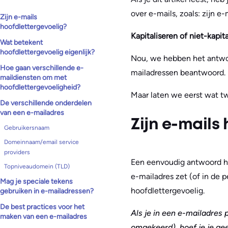
over e-mails, zoals: zijn e
Zijn e-mails
hoofdlettergevoelig?
Kapitaliseren of niet-kapita
Wat betekent
hoofdlettergevoelig eigenlijk?
Nou, we hebben het antwo
Hoe gaan verschillende e-
mailadressen beantwoord.
maildiensten om met
hoofdlettergevoeligheid?
Maar laten we eerst wat t
De verschillende onderdelen
van een e-mailadres
Zijn e-mails
Gebruikersnaam
Domeinnaam/email service
providers
Een eenvoudig antwoord h
Topniveaudomein (TLD)
e-mailadres zet (of in de p
Mag je speciale tekens
hoofdlettergevoelig.
gebruiken in e-mailadressen?
De best practices voor het
Als je in een e-mailadres 
maken van een e-mailadres
omgekeerd), hoef je je ge