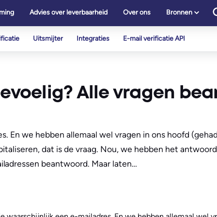
ming
Advies over leverbaarheid
Over ons
Bronnen
ficatie
Uitsmijter
Integraties
E-mail verificatie API
gevoelig? Alle vragen be
adres. En we hebben allemaal wel vragen in ons hoofd (gehad
kapitaliseren, dat is de vraag. Nou, we hebben het antwoo
ailadressen beantwoord. Maar laten…
eb je waarschijnlijk een e-mailadres. En we hebben allemaal wel 