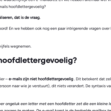
-mails hoofdlettergevoelig?
liseren, dat is de vraag.
ord! En we hebben ook nog een paar intrigerende vragen over
wijfels wegnemen.
 hoofdlettergevoelig?
ier –
e-mails zijn niet hoofdlettergevoelig
. Dit betekent dat zel
ersoon naar wie je verstuurt), dit niets verandert. De syntaxis v
per ongeluk een letter met een hoofdletter zet die een kleine le
en zorgen te maken. De e-mail komt in de bedoelde mailbox te