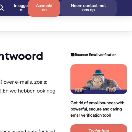
Inlogge
Aanmeld
Neem contact met
n
en
ons op
antwoord
Bouncer Email verification
) over e-mails, zoals:
rd! En we hebben ook nog
Get rid of email bounces with
powerful, secure and caring
email verification tool!
Try for free
vragen in ons hoofd (gehad)