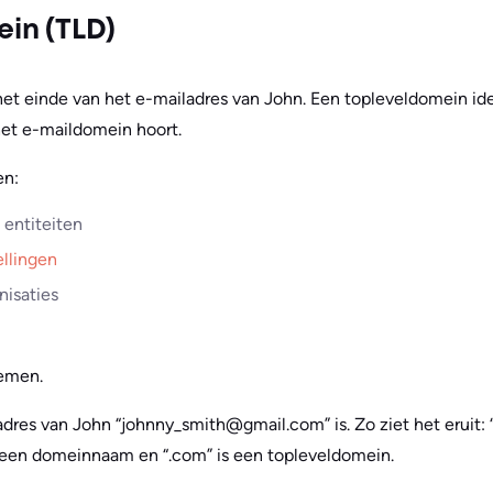
in (TLD)
 het einde van het e-mailadres van John. Een topleveldomein ide
 het e-maildomein hoort.
en:
entiteiten
ellingen
nisaties
oemen.
adres van John “johnny_smith@gmail.com” is. Zo ziet het eruit: “
s een domeinnaam en “.com” is een topleveldomein.