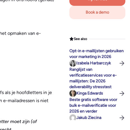
Book a demo
 het opmaken van e-
See also
Opt-in e-maillijsten gebruiken
voor marketing in 2026
Izabela Harbarczyk
Ranglijst van
verificatieservices voor e-
maillijsten: De 2026
deliverability stresstest
fs als je hoofdletters in je
Kinga Edwards
Beste gratis software voor
an e-mailadressen is niet
bulk e-mailverificatie voor
2026 en verder
Jakub Ziecina
tter moet zijn (of
recht.