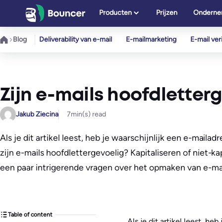
Ga
Producten
Prijzen
Onderne
naar
de
Blog
Deliverability van e-mail
E-mailmarketing
E-mail veri
inhoud
Zijn e-mails hoofdletter
Jakub Ziecina
7
min(s) read
Als je dit artikel leest, heb je waarschijnlijk een e-mail
zijn e-mails hoofdlettergevoelig? Kapitaliseren of niet-
een paar intrigerende vragen over het opmaken van e-m
Table of content
Als je dit artikel leest, h