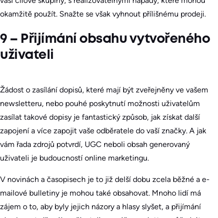
vaší cílové skupiny, s realizovatelnými nápady, které mohou
okamžitě použít. Snažte se však vyhnout přílišnému prodeji.
9 – Přijímání obsahu vytvořeného
uživateli
Žádost o zasílání dopisů, které mají být zveřejněny ve vašem
newsletteru, nebo pouhé poskytnutí možnosti uživatelům
zasílat takové dopisy je fantastický způsob, jak získat další
zapojení a více zapojit vaše odběratele do vaší značky. A jak
vám řada zdrojů potvrdí, UGC neboli obsah generovaný
uživateli je budoucností online marketingu.
V novinách a časopisech je to již delší dobu zcela běžné a e-
mailové bulletiny je mohou také obsahovat. Mnoho lidí má
zájem o to, aby byly jejich názory a hlasy slyšet, a přijímání