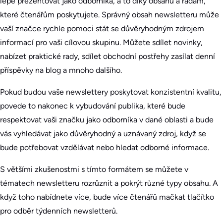
lépe prezentovat jako odborníka, a to díky obsahu a radám,
které čtenářům poskytujete. Správný obsah newsletteru může
vaší značce rychle pomoci stát se důvěryhodným zdrojem
informací pro vaši cílovou skupinu. Můžete sdílet novinky,
nabízet praktické rady, sdílet obchodní postřehy zasílat denní
příspěvky na blog a mnoho dalšího.
Pokud budou vaše newslettery poskytovat konzistentní kvalitu,
povede to nakonec k vybudování publika, které bude
respektovat vaši značku jako odborníka v dané oblasti a bude
vás vyhledávat jako důvěryhodný a uznávaný zdroj, když se
bude potřebovat vzdělávat nebo hledat odborné informace.
S většími zkušenostmi s tímto formátem se můžete v
tématech newsletteru rozrůznit a pokrýt různé typy obsahu. A
když toho nabídnete více, bude více čtenářů mačkat tlačítko
pro odběr týdenních newsletterů.