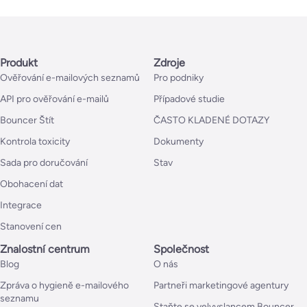
Produkt
Zdroje
Ověřování e-mailových seznamů
Pro podniky
API pro ověřování e-mailů
Případové studie
Bouncer Štít
ČASTO KLADENÉ DOTAZY
Kontrola toxicity
Dokumenty
Sada pro doručování
Stav
Obohacení dat
Integrace
Stanovení cen
Znalostní centrum
Společnost
Blog
O nás
Zpráva o hygieně e-mailového
Partneři marketingové agentury
seznamu
Staňte se velvyslancem Bouncer