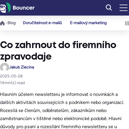
Přeskočit
na
obsah
Blog
Doručitelnost e-mailů
E-mailový marketing
Co zahrnout do firemního
zpravodaje
Jakub Ziecina
2025-05-28
14
min(s) read
Hlavním účelem newsletteru je informovat o novinkách a
dalších aktivitách souvisejících s podnikem nebo organizací.
Rozesílá se členům, odběratelům, zákazníkům nebo
zaměstnancům v tištěné nebo elektronické podobě. Hlavní
důvody pro psaní a rozesílání firemního newsletteru se u