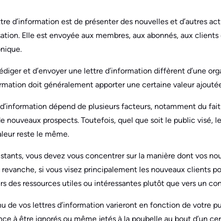
ttre d’information est de présenter des nouvelles et d’autres act
sation. Elle est envoyée aux membres, aux abonnés, aux client
nique.
édiger et d’envoyer une lettre d’information diffèrent d’une orga
ormation doit généralement apporter une certaine valeur ajoutée
 d’information dépend de plusieurs facteurs, notamment du fai
de nouveaux prospects. Toutefois, quel que soit le public visé, l
aleur reste le même.
xistants, vous devez vous concentrer sur la manière dont vos no
n revanche, si vous visez principalement les nouveaux clients pot
ers des ressources utiles ou intéressantes plutôt que vers un con
u de vos lettres d’information varieront en fonction de votre p
ce à être ignorés ou même jetés à la poubelle au bout d’un cer