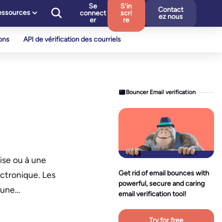
Se
S’in
Contact
essources
connect
scri
ez nous
er
re
ons
API de vérification des courriels
Bouncer Email verification
rise ou à une
Get rid of email bounces with
ctronique. Les
powerful, secure and caring
, une…
email verification tool!
Try for free