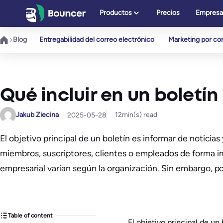
Saltar
Productos
Precios
Empresa
al
contenido
Blog
Entregabilidad del correo electrónico
Marketing por cor
Qué incluir en un boletí
Jakub Ziecina
12
min(s) read
2025-05-28
El objetivo principal de un boletín es informar de noticia
miembros, suscriptores, clientes o empleados de forma imp
empresarial varían según la organización. Sin embargo, po
Table of content
El objetivo principal de un