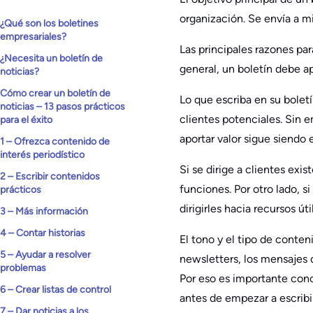
organización. Se envía a m
¿Qué son los boletines
empresariales?
Las principales razones par
¿Necesita un boletín de
general, un boletín debe apo
noticias?
Cómo crear un boletín de
Lo que escriba en su boletí
noticias – 13 pasos prácticos
clientes potenciales. Sin 
para el éxito
aportar valor sigue siendo 
1 – Ofrezca contenido de
interés periodístico
Si se dirige a clientes ex
2 – Escribir contenidos
funciones. Por otro lado, s
prácticos
dirigirles hacia recursos ú
3 – Más información
4 – Contar historias
El tono y el tipo de conten
5 – Ayudar a resolver
newsletters, los mensajes d
problemas
Por eso es importante cono
6 – Crear listas de control
antes de empezar a escribir
7 – Dar noticias a los