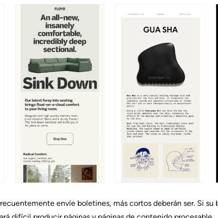
ecuentemente envíe boletines, más cortos deberán ser. Si su b
ltará difícil producir páginas y páginas de contenido procesable.