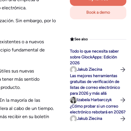
 electrónica.
Book a demo
ización. Sin embargo, por lo
See also
 existentes o a nuevos
incipio fundamental de
Todo lo que necesita saber
sobre GlockApps: Edición
2026
Jakub Ziecina
útiles sus nuevas
Las mejores herramientas
ía tener más sentido
gratuitas de verificación de
l producto.
listas de correo electrónico
para 2026 y más allá
En la mayoría de las
Izabela Harbarczyk
¿Cómo probar si un correo
elera al cabo de un tiempo.
electrónico rebotará en 2026?
ás recibir en su boletín
Jakub Ziecina