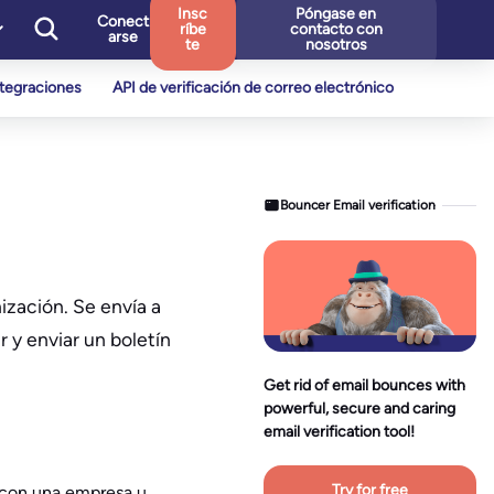
Insc
Póngase en
Conect
ríbe
contacto con
arse
te
nosotros
ntegraciones
API de verificación de correo electrónico
Bouncer Email verification
ización. Se envía a
 y enviar un boletín
Get rid of email bounces with
powerful, secure and caring
email verification tool!
Try for free
s con una empresa u