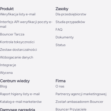
Produkt
Zasoby
Weryfikacja listy e-mail
Dla przedsiębiorstw
Interfejs API weryfikacji poczty e-
Studia przypadków
mail
FAQ
Bouncer Tarcza
Dokumenty
Kontrola toksyczności
Status
Zestaw dostarczalności
Wzbogacanie danych
Integracje
Wycena
Centrum wiedzy
Firma
Blog
O nas
Raport higieny listy e-mail
Partnerzy agencji marketingowej
Katalog e-mail marketerów
Zostań ambasadorem Bouncer
Bouncer Przyjaciele
Darmowe narzędzia