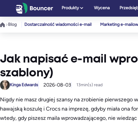
Przejdź
Produkty
Wycena
Przedsię
do
treści
Blog
Dostarczalność wiadomości e-mail
Marketing e-mailo
Jak napisać e-mail wprow
szablony)
2026-08-03
Kinga Edwards
13
min(s) read
Nigdy nie masz drugiej szansy na zrobienie pierwszego 
hawajską koszulę i Crocs na imprezę, gdyby miała ona fo
wtedy, gdy piszesz maila wprowadzającego, nie wiedząc ja