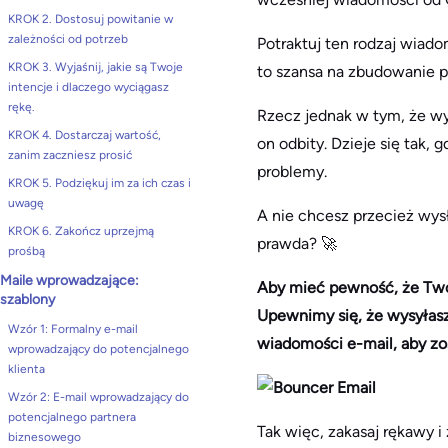
KROK 2. Dostosuj powitanie w
zależności od potrzeb
Potraktuj ten rodzaj wiad
KROK 3. Wyjaśnij, jakie są Twoje
to szansa na zbudowanie p
intencje i dlaczego wyciągasz
rękę.
Rzecz jednak w tym, że wys
KROK 4. Dostarczaj wartość,
on odbity. Dzieje się tak, 
zanim zaczniesz prosić
problemy.
KROK 5. Podziękuj im za ich czas i
uwagę
A nie chcesz przecież wy
KROK 6. Zakończ uprzejmą
prawda? 🚀
prośbą
Maile wprowadzające:
Aby mieć pewność, że Twoj
szablony
Upewnimy się, że wysyłas
Wzór 1: Formalny e-mail
wiadomości e-mail, aby z
wprowadzający do potencjalnego
klienta
Wzór 2: E-mail wprowadzający do
potencjalnego partnera
Tak więc, zakasaj rękawy i
biznesowego