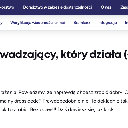
biorstwo
Doradztwo w zakresie dostarczalności
O nas
Zas
wy
Weryfikacja wiadomości e-mail
Bramkarz
Integracje
I
adzający, który działa (
wrażenia. Powiedzmy, że naprawdę chcesz zrobić dobry. 
rmalny dress code? Prawdopodobnie nie. To dokładnie tak
k to zrobić. Bez obaw!!! Dziś dowiesz się, jak krok…