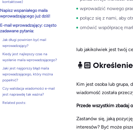
kontaktowe)
wprowadzić nowego pra
Napisz wspaniałego maila
wprowadzającego już dziś!
połącz się z nami, aby 
E-mail wprowadzający: często
omówić współpracę mar
zadawane pytania:
Jak długi powinien być mail
wprowadzający?
lub jakikolwiek jest twój c
Kiedy jest najlepszy czas na
wysłanie maila wprowadzającego?
🧍🏻 Określeni
Jaki jest najgorszy błąd maila
wprowadzającego, który można
popełnić?
Kim jest osoba lub grupa, d
Czy walidacja wiadomości e-mail
wiadomość została przeczy
jest naprawdę tak ważna?
Related posts:
Przede wszystkim zbadaj o
Zastanów się, jaką pozycję
interesów? Być może pisze