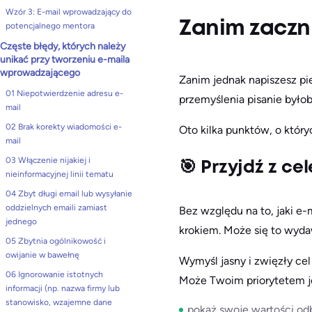
Wzór 3: E-mail wprowadzający do
Zanim zaczn
potencjalnego mentora
Częste błędy, których należy
unikać przy tworzeniu e-maila
wprowadzającego
Zanim jednak napiszesz pie
01 Niepotwierdzenie adresu e-
przemyślenia pisanie byłob
mail
02 Brak korekty wiadomości e-
Oto kilka punktów, o który
mail
03 Włączenie nijakiej i
🎯 Przyjdź z c
nieinformacyjnej linii tematu
04 Zbyt długi email lub wysyłanie
oddzielnych emaili zamiast
Bez względu na to, jaki e-
jednego
krokiem. Może się to wydaw
05 Zbytnia ogólnikowość i
owijanie w bawełnę
Wymyśl jasny i zwięzły cel
06 Ignorowanie istotnych
Może Twoim priorytetem j
informacji (np. nazwa firmy lub
stanowisko, wzajemne dane
pokaż swoje wartości odb