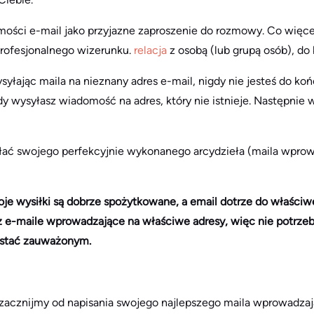
omości e-mail jako przyjazne zaproszenie do rozmowy. Co więc
rofesjonalnego wizerunku.
relacja
z osobą (lub grupą osób), do 
yłając maila na nieznany adres e-mail, nigdy nie jesteś do koń
gdy wysyłasz wiadomość na adres, który nie istnieje. Następnie 
słać swojego perfekcyjnie wykonanego arcydzieła (maila wpro
e wysiłki są dobrze spożytkowane, a email dotrze do właściwe
z e-maile wprowadzające na właściwe adresy, więc nie potrz
ostać zauważonym.
 zacznijmy od napisania swojego najlepszego maila wprowadzają