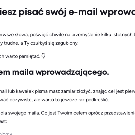
iesz pisać swój e-mail wprow
rwsze słowa, poświęć chwilę na przemyślenie kilku istotnych k
y trudne, a Ty czułbyś się zagubiony.
ch warto pamiętać. 👇
elem maila wprowadzającego.
mail lub kawałek pisma masz zamiar złożyć, znając cel jest pie
ać oczywiste, ale warto to jeszcze raz podkreślić.
 dla swojego maila. Co jest Twoim celem oprócz przedstawieni
est:
iorcy,