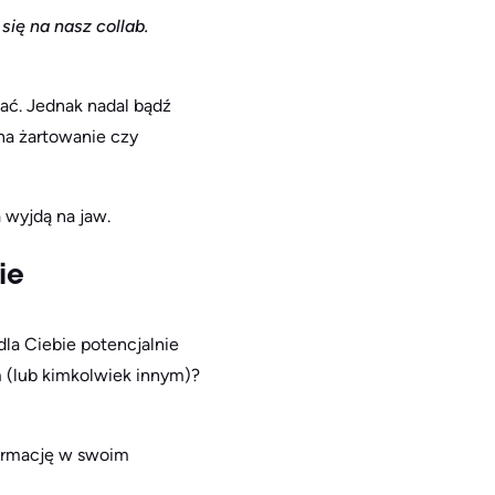
ię na nasz collab.
ać. Jednak nadal bądź
na żartowanie czy
 wyjdą na jaw.
ie
dla Ciebie potencjalnie
 (lub kimkolwiek innym)?
nformację w swoim