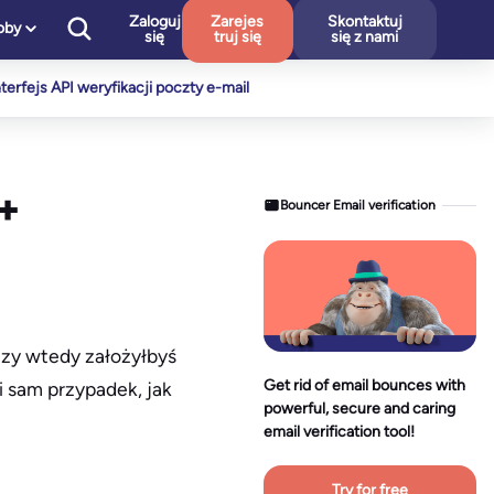
Zaloguj
Zarejes
Skontaktuj
oby
się
truj się
się z nami
nterfejs API weryfikacji poczty e-mail
+
Bouncer Email verification
Czy wtedy założyłbyś
Get rid of email bounces with
i sam przypadek, jak
powerful, secure and caring
email verification tool!
Try for free