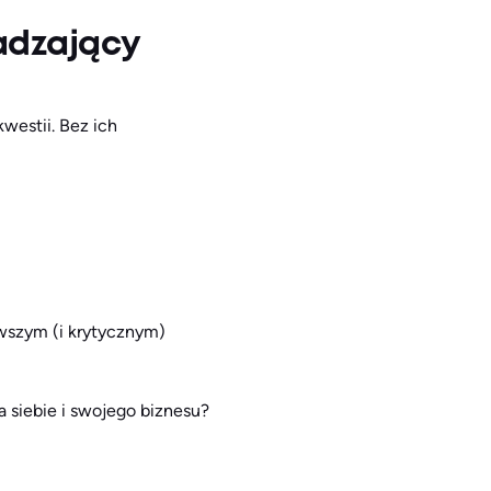
adzający
westii. Bez ich
rwszym (i krytycznym)
a siebie i swojego biznesu?