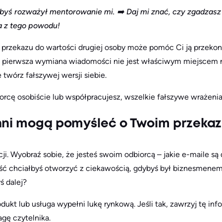
yś rozważył mentorowanie mi. ➡️ Daj mi znać, czy zgadzasz s
a z tego powodu!
 przekazu do wartości drugiej osoby może pomóc Ci ją przekon
c, pierwsza wymiana wiadomości nie jest właściwym miejscem 
 twórz fałszywej wersji siebie.
rcę osobiście lub współpracujesz, wszelkie fałszywe wrażenia
inni mogą pomyśleć o Twoim przekaz
cji. Wyobraź sobie, że jesteś swoim odbiorcą – jakie e-maile są 
ć chciałbyś otworzyć z ciekawością, gdybyś był biznesmenem
ś dalej?
dukt lub usługa wypełni lukę rynkową. Jeśli tak, zawrzyj tę i
gę czytelnika.