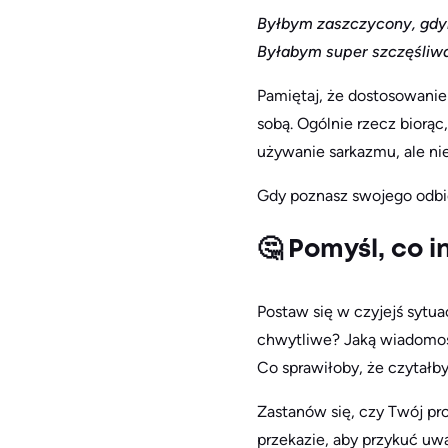
Byłbym zaszczycony, gdyb
Byłabym super szczęśliw
Pamiętaj, że dostosowanie
sobą. Ogólnie rzecz biorą
używanie sarkazmu, ale nie
Gdy poznasz swojego odbio
🤔 Pomyśl, co 
Postaw się w czyjejś sytua
chwytliwe? Jaką wiadomoś
Co sprawiłoby, że czytałby
Zastanów się, czy Twój pro
przekazie, aby przykuć uwa