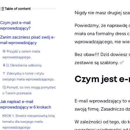
Table of content
Nigdy nie masz drugiej sza
Czym jest e-mail
Powiedzmy, że naprawdę ch
wprowadzający?
miała ona formalny dress c
Zanim zaczniesz pisać swój e-
wprowadzającego, nie wied
mail wprowadzający
🎯 Przyjdź z celem maila
Bez obaw!!! Dziś dowiesz 
wprowadzającego.
zestawie są szablony. ✅
🧍🏻 Określenie odbiorcy
👔 Zdecyduj o tonie i stylu
Czym jest e
swojego maila wprowadzającego.
🤔 Pomyśl, co inni mogą pomyśleć
o Twoim przekazie
E-mail wprowadzający to wi
Jak napisać e-mail
wprowadzający w 6 krokach
swoją firmę. Zasadniczo d
KROK 1. Stwórz niesamowitą linię
W zależności od tego, do k
tematu dla swojego maila
wprowadzającego
wcześniej wiadomości od 