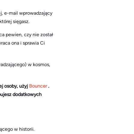
ej, e-mail wprowadzający
której sięgasz.
ca pewien, czy nie został
wraca ona i sprawia Ci
wadzającego) w kosmos,
j osoby, użyj
Bouncer
.
ebujesz dodatkowych
cego w historii.