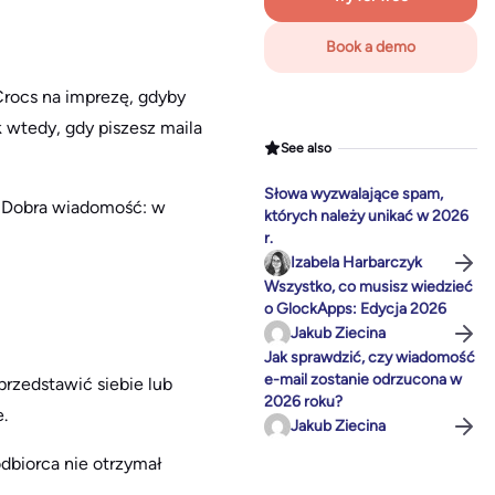
Book a demo
Crocs na imprezę, gdyby
 wtedy, gdy piszesz maila
See also
Słowa wyzwalające spam,
y. Dobra wiadomość: w
których należy unikać w 2026
r.
Izabela Harbarczyk
Wszystko, co musisz wiedzieć
o GlockApps: Edycja 2026
Jakub Ziecina
Jak sprawdzić, czy wiadomość
e-mail zostanie odrzucona w
przedstawić siebie lub
2026 roku?
.
Jakub Ziecina
odbiorca nie otrzymał