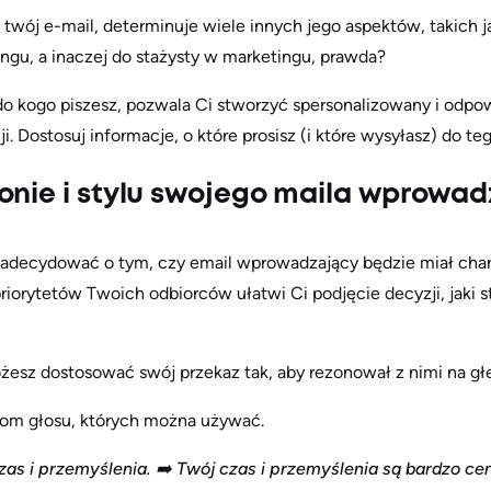
twój e-mail, determinuje wiele innych jego aspektów, takich jak
ngu, a inaczej do stażysty w marketingu, prawda?
do kogo piszesz, pozwala Ci stworzyć spersonalizowany i odp
. Dostosuj informacje, o które prosisz (i które wysyłasz) do teg
tonie i stylu swojego maila wprowa
zadecydować o tym, czy email wprowadzający będzie miał char
priorytetów Twoich odbiorców ułatwi Ci podjęcie decyzji, jaki s
ożesz dostosować swój przekaz tak, aby rezonował z nimi na g
nom głosu, których można używać.
as i przemyślenia. ➡️ Twój czas i przemyślenia są bardzo ce