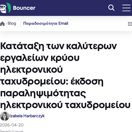
Μετάβαση
στο
περιεχόμενο
Blog
Παραδοσιμότητα Email
Κατάταξη των καλύτερων
εργαλείων κρύου
ηλεκτρονικού
ταχυδρομείου: έκδοση
παραληψιμότητας
ηλεκτρονικού ταχυδρομείου
Izabela Harbarczyk
2026-04-20
1
min(s) read