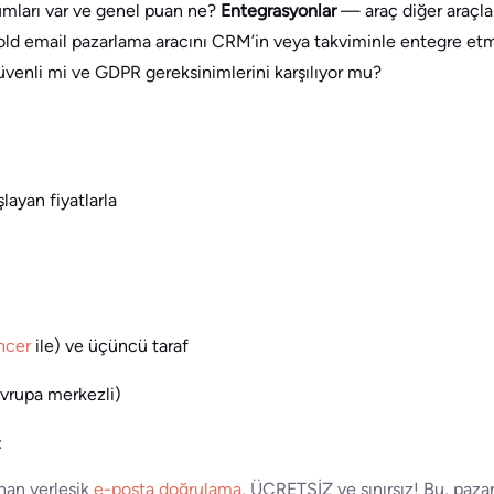
orumları var ve genel puan ne?
Entegrasyonlar
— araç diğer araçla
d email pazarlama aracını CRM’in veya takviminle entegre etme
venli mi ve GDPR gereksinimlerini karşılıyor mu?
layan fiyatlarla
ncer
ile) ve üçüncü taraf
vrupa merkezli)
:
nan yerleşik
e-posta doğrulama
, ÜCRETSİZ ve sınırsız! Bu, paz