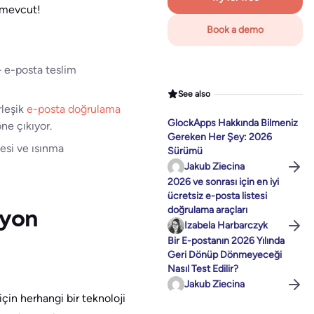
 mevcut!
Book a demo
— e-posta teslim
See also
rleşik
e-posta doğrulama
GlockApps Hakkında Bilmeniz
ne çıkıyor.
Gereken Her Şey: 2026
esi ve ısınma
Sürümü
Jakub Ziecina
2026 ve sonrası için en iyi
ücretsiz e-posta listesi
doğrulama araçları
syon
Izabela Harbarczyk
Bir E-postanın 2026 Yılında
Geri Dönüp Dönmeyeceği
Nasıl Test Edilir?
Jakub Ziecina
çin herhangi bir teknoloji