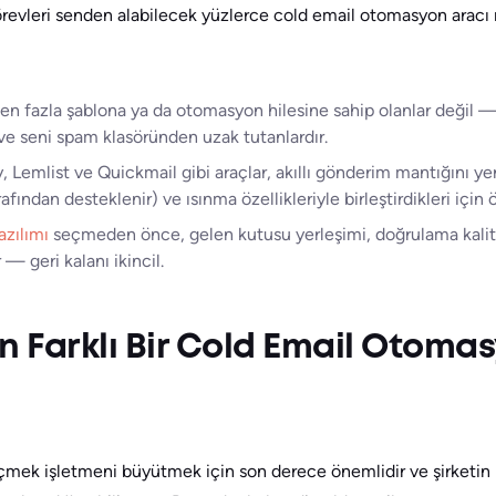
revleri senden alabilecek yüzlerce cold email otomasyon aracı
ı, en fazla şablona ya da otomasyon hilesine sahip olanlar değil 
r ve seni spam klasöründen uzak tutanlardır.
emlist ve Quickmail gibi araçlar, akıllı gönderim mantığını ye
ndan desteklenir) ve ısınma özellikleriyle birleştirdikleri için ö
azılımı
seçmeden önce, gelen kutusu yerleşimi, doğrulama kalit
— geri kalanı ikincil.
n Farklı Bir Cold Email Otoma
eçmek işletmeni büyütmek için son derece önemlidir ve şirketin i