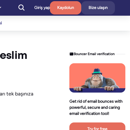
Giriş yap
Kaydolun
Bize ulaşın
i
teslim
Bouncer Email verification
rı tek başınıza
Get rid of email bounces with
powerful, secure and caring
email verification tool!
Try for free