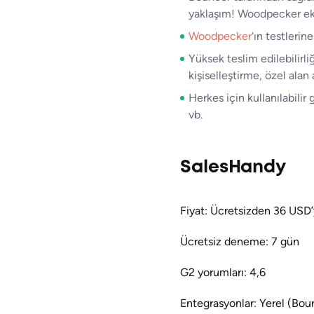
yaklaşım! Woodpecker eki
Woodpecker
‘ın testlerin
Yüksek teslim edilebilirli
kişiselleştirme, özel alan a
Herkes için kullanılabilir
vb.
SalesHandy
Fiyat: Ücretsizden 36 USD’
Ücretsiz deneme: 7 gün
G2 yorumları: 4,6
Entegrasyonlar: Yerel (Boun