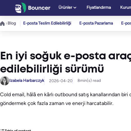
İçeriğe
Ürünler
Fiyatlandırma
Kurum
geç
Blog
E-posta Teslim Edilebilirliği
E-posta Pazarlama
E-po
En iyi soğuk e-posta araç
edilebilirliği sürümü
Izabela Harbarczyk
8
min(s) read
2026-04-20
Cold email, hâlâ en kârlı outbound satış kanallarından bi
göndermek çok fazla zaman ve enerji harcatabilir.
Table of content