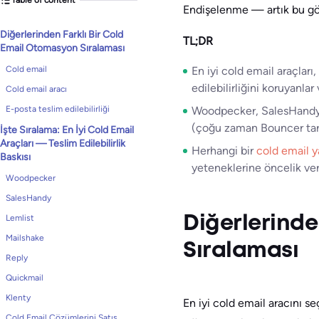
Endişelenme — artık bu gö
Diğerlerinden Farklı Bir Cold
TL;DR
Email Otomasyon Sıralaması
Cold email
En iyi cold email araçlar
edilebilirliğini koruyanla
Cold email aracı
E-posta teslim edilebilirliği
Woodpecker, SalesHandy, L
(çoğu zaman Bouncer tarafı
İşte Sıralama: En İyi Cold Email
Araçları — Teslim Edilebilirlik
Herhangi bir
cold email y
Baskısı
yeteneklerine öncelik ver 
Woodpecker
SalesHandy
Lemlist
Diğerlerinde
Mailshake
Sıralaması
Reply
Quickmail
Klenty
En iyi cold email aracını s
Cold Email Çözümlerini Satış