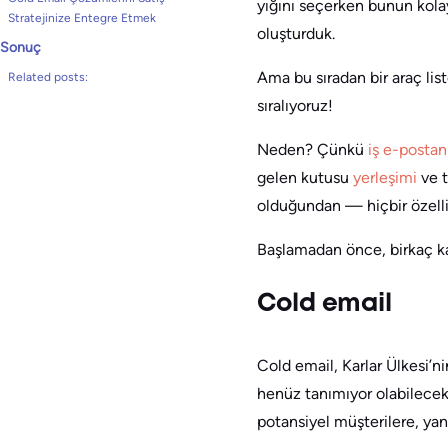
yığını seçerken bunun kola
Stratejinize Entegre Etmek
oluşturduk.
Sonuç
Ama bu sıradan bir araç li
Related posts:
sıralıyoruz!
Neden? Çünkü
iş e-postan
gelen kutusu
yerleşimi
ve t
olduğundan — hiçbir özel
Başlamadan önce, birkaç k
Cold email
Cold email, Karlar Ülkesi’n
henüz tanımıyor olabilecek 
potansiyel müşterilere, yan