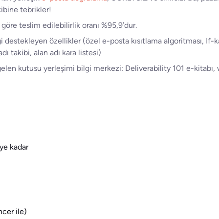
bine tebrikler!
e göre teslim edilebilirlik oranı %95,9’dur.
ği destekleyen özellikler (özel e-posta kısıtlama algoritması, If-
dı takibi, alan adı kara listesi)
 gelen kutusu yerleşimi bilgi merkezi: Deliverability 101 e-kitabı
ye kadar
cer ile)