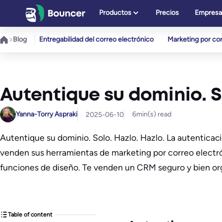
Saltar
Productos
Precios
Empresa
al
contenido
Blog
Entregabilidad del correo electrónico
Marketing por cor
Autentique su dominio. So
Yanna-Torry Aspraki
6
min(s) read
2025-06-10
Autentique su dominio. Solo. Hazlo. Hazlo. La autenticac
venden sus herramientas de marketing por correo electró
funciones de diseño. Te venden un CRM seguro y bien or
Table of content