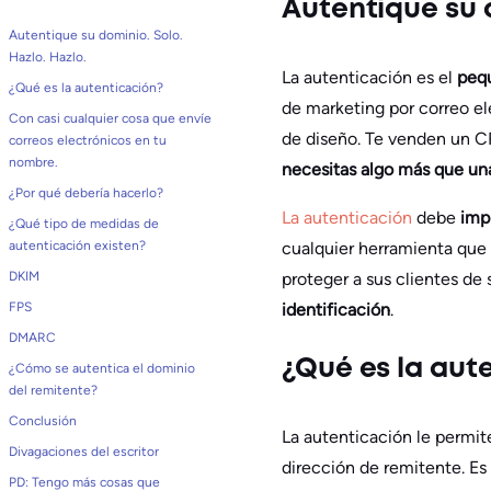
Autentique su d
Autentique su dominio. Solo.
Hazlo. Hazlo.
La autenticación es el
peq
¿Qué es la autenticación?
de marketing por correo el
Con casi cualquier cosa que envíe
de diseño. Te venden un CR
correos electrónicos en tu
nombre.
necesitas algo más que una 
¿Por qué debería hacerlo?
La autenticación
debe
imp
¿Qué tipo de medidas de
autenticación existen?
cualquier herramienta que u
DKIM
proteger a sus clientes d
FPS
identificación
.
DMARC
¿Qué es la aut
¿Cómo se autentica el dominio
del remitente?
Conclusión
La autenticación le permit
Divagaciones del escritor
dirección de remitente. Es
PD: Tengo más cosas que