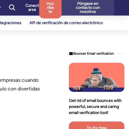
Insc
Póngase en
Conect
ríbe
contacto con
arse
te
nosotros
ntegraciones
API de verificación de correo electrónico
Bouncer Email verification
s empresas cuando
ulo con divertidas
Get rid of email bounces with
powerful, secure and caring
email verification tool!
Try for free