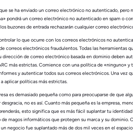
 que se ha enviado un correo electrónico no autenticado, pero n
a» pondrá un correo electrónico no autenticado en spam o corr
 los buzones de entrada rechazarán cualquier correo electrónic
ontrolar lo que ocurre con los correos electrónicos no autentic
 de correos electrónicos fraudulentos. Todas las herramientas q
u dirección de correo electrónico basada en dominio deben aut
RC más estrictas. Comience con una política de «ninguno» y 
 informes y autenticar todos sus correos electrónicos. Una vez 
a aplicar políticas más estrictas.
sa es demasiado pequeña como para preocuparse de que alguie
r desgracia, no es así. Cuanto más pequeña es la empresa, men
nderás, esto significa que es más fácil suplantar tu identida
o de magos informáticos que protegen su marca y su dominio. 
 un negocio fue suplantado más de dos mil veces en el espaci