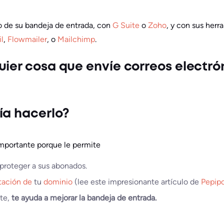
o de su bandeja de entrada, con
G Suite
o
Zoho
, y con sus herr
l
,
Flowmailer
, o
Mailchimp
.
uier cosa que envíe correos electró
ía hacerlo?
importante porque le permite
 proteger a sus abonados.
tación de
tu
dominio
(lee este impresionante artículo de
Pepip
nte,
te ayuda a mejorar la bandeja de entrada.