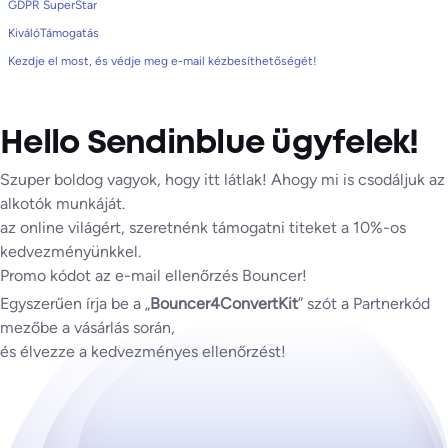
GDPR SuperStar
KiválóTámogatás
Kezdje el most, és védje meg e-mail kézbesíthetőségét!
Hello Sendinblue ügyfelek!
Szuper boldog vagyok, hogy itt látlak! Ahogy mi is csodáljuk az
alkotók munkáját.
az online világért, szeretnénk támogatni titeket a 10%-os
kedvezményünkkel.
Promo kódot az e-mail ellenőrzés Bouncer!
Egyszerűen írja be a „
Bouncer4ConvertKit
” szót a Partnerkód
mezőbe a vásárlás során,
és élvezze a kedvezményes ellenőrzést!