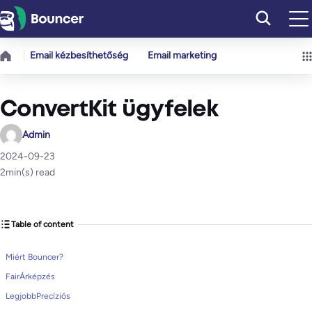
Ugrás
a
tartalomhoz
Email kézbesíthetőség
Email marketing
ConvertKit ügyfelek
Admin
2024-09-23
2
min(s) read
Table of content
Miért Bouncer?
FairÁrképzés
LegjobbPrecíziós