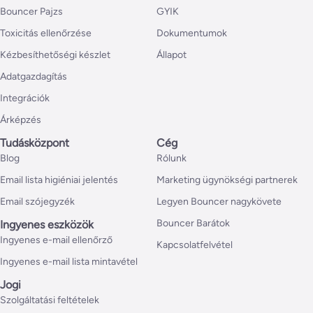
Bouncer Pajzs
GYIK
Toxicitás ellenőrzése
Dokumentumok
Kézbesíthetőségi készlet
Állapot
Adatgazdagítás
Integrációk
Árképzés
Tudásközpont
Cég
Blog
Rólunk
Email lista higiéniai jelentés
Marketing ügynökségi partnerek
Email szójegyzék
Legyen Bouncer nagykövete
Bouncer Barátok
Ingyenes eszközök
Ingyenes e-mail ellenőrző
Kapcsolatfelvétel
Ingyenes e-mail lista mintavétel
Jogi
Szolgáltatási feltételek