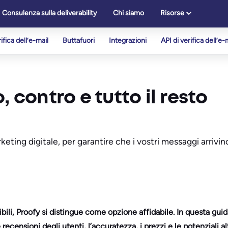
Consulenza sulla deliverability
Chi siamo
Risorse
ifica dell’e-mail
Buttafuori
Integrazioni
API di verifica dell’e-
 contro e tutto il resto
keting digitale, per garantire che i vostri messaggi arrivino
nibili, Proofy si distingue come opzione affidabile. In questa g
 recensioni degli utenti, l’accuratezza, i prezzi e le potenziali al