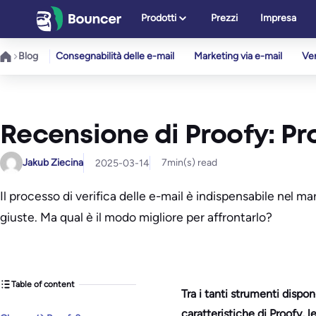
Vai
Prodotti
Prezzi
Impresa
al
contenuto
Blog
Consegnabilità delle e-mail
Marketing via e-mail
Ver
Recensione di Proofy: Pro,
Jakub Ziecina
7
min(s) read
2025-03-14
Il processo di verifica delle e-mail è indispensabile nel mar
giuste. Ma qual è il modo migliore per affrontarlo?
Table of content
Tra i tanti strumenti dispo
caratteristiche di Proofy, le