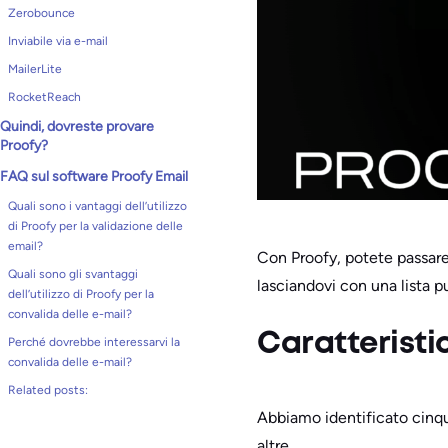
Zerobounce
Inviabile via e-mail
MailerLite
RocketReach
Quindi, dovreste provare
Proofy?
FAQ sul software Proofy Email
Quali sono i vantaggi dell’utilizzo
di Proofy per la validazione delle
email?
Con Proofy, potete passare a
Quali sono gli svantaggi
lasciandovi con una lista pul
dell’utilizzo di Proofy per la
convalida delle e-mail?
Caratteristi
Perché dovrebbe interessarvi la
convalida delle e-mail?
Related posts:
Abbiamo identificato cinqu
altre.