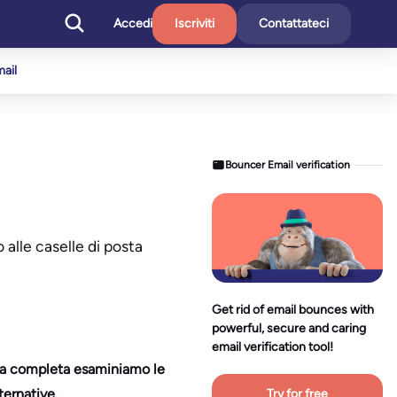
Accedi
Iscriviti
Contattateci
mail
Bouncer Email verification
 alle caselle di posta
Get rid of email bounces with
powerful, secure and caring
email verification tool!
uida completa esaminiamo le
ternative.
Try for free