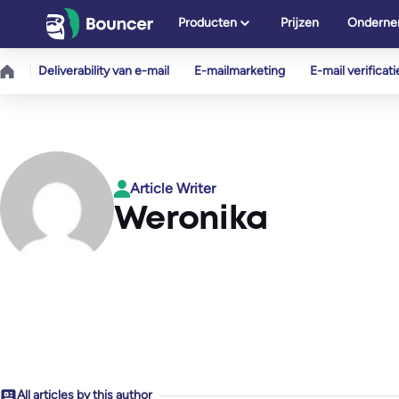
Ga
Producten
Prijzen
Onderne
naar
de
Deliverability van e-mail
E-mailmarketing
E-mail verificati
inhoud
Article Writer
Weronika
All articles by this author