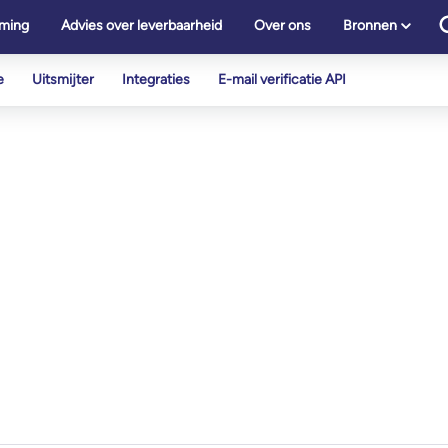
ming
Advies over leverbaarheid
Over ons
Bronnen
e
Uitsmijter
Integraties
E-mail verificatie API