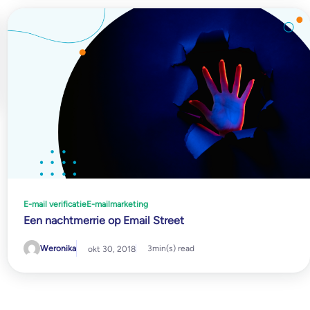
E-mail verificatie
E-mailmarketing
Een nachtmerrie op Email Street
Weronika
3
min(s) read
okt 30, 2018