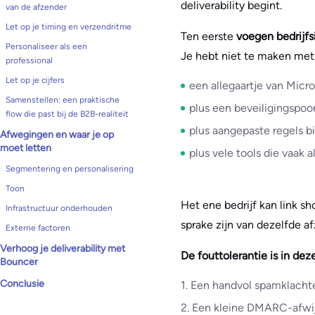
deliverability begint.
van de afzender
Let op je timing en verzendritme
Ten eerste
voegen bedrijfsi
Personaliseer als een
Je hebt niet te maken me
professional
Let op je cijfers
een allegaartje van Micr
Samenstellen: een praktische
plus een beveiligingspoo
flow die past bij de B2B-realiteit
plus aangepaste regels bi
Afwegingen en waar je op
moet letten
plus vele tools die vaak 
Segmentering en personalisering
Toon
Het ene bedrijf kan link sh
Infrastructuur onderhouden
sprake zijn van dezelfde a
Externe factoren
Verhoog je deliverability met
De fouttolerantie is in dez
Bouncer
Conclusie
1. Een handvol spamklacht
2. Een kleine DMARC-afwij