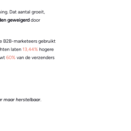
g. Dat aantal groeit,
orden geweigerd
door
e B2B-marketeers gebruikt
chten laten
13,44%
hogere
uwt
60%
van de verzenders
ar maar herstelbaar
.