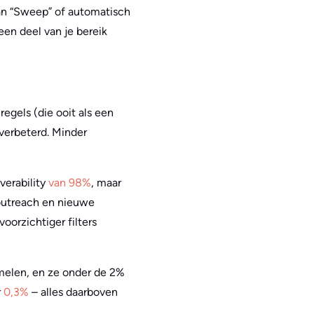
van “Sweep” of automatisch
een deel van je bereik
egels (die ooit als een
verbeterd. Minder
verability
van 98%
, maar
outreach en nieuwe
orzichtiger filters
len, en ze onder de 2%
r
0,3%
– alles daarboven