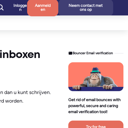
Inlogge
Aanmeld
Neem contact met
n
en
ons op
 inboxen
Bouncer Email verification
n dan u kunt schrijven.
Get rid of email bounces with
rd worden.
powerful, secure and caring
email verification tool!
Try for free