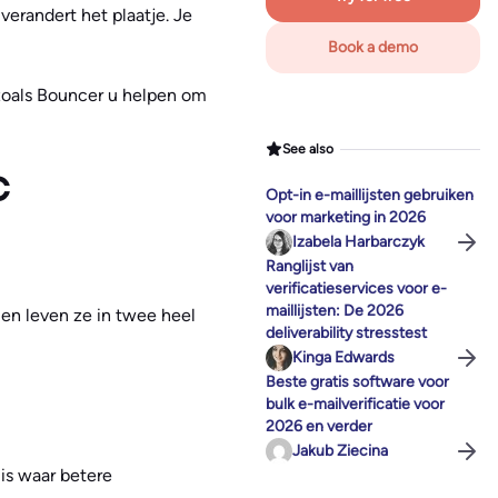
verandert het plaatje. Je
Book a demo
zoals Bouncer u helpen om
See also
C
Opt-in e-maillijsten gebruiken
voor marketing in 2026
Izabela Harbarczyk
Ranglijst van
verificatieservices voor e-
maillijsten: De 2026
en leven ze in twee heel
deliverability stresstest
Kinga Edwards
Beste gratis software voor
bulk e-mailverificatie voor
2026 en verder
Jakub Ziecina
 is waar betere