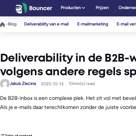
Ga
Producten
Prijzen
Onderne
naar
de
Blog
Deliverability van e-mail
E-mailmarketing
E-mail veri
inhoud
Deliverability in de B2B
volgens andere regels s
Jakub Ziecina
10
min(s) read
2025-10-13
De B2B-inbox is een complexe plek. Het zit vol met bevei
Als je e-mails daar terechtkomen zonder de juiste voor
Table of content