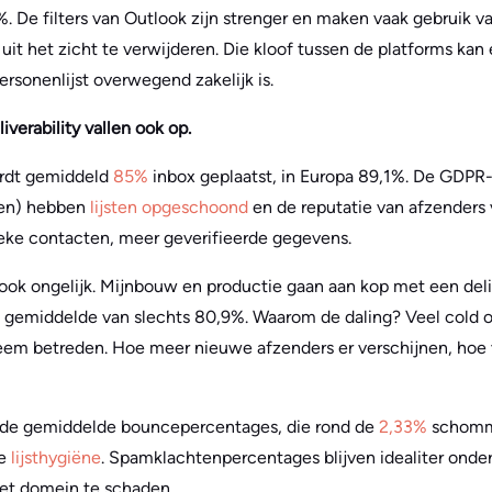
%. De filters van Outlook zijn strenger en maken vaak gebruik 
it het zicht te verwijderen. Die kloof tussen de platforms kan 
sonenlijst overwegend zakelijk is.
iverability vallen ook op.
ordt gemiddeld
85%
inbox geplaatst, in Europa 89,1%. De GDPR-r
en) hebben
lijsten opgeschoond
en de reputatie van afzenders 
eke contacten, meer geverifieerde gegevens.
ook ongelijk. Mijnbouw en productie gaan aan kop met een deli
 gemiddelde van slechts 80,9%. Waarom de daling? Veel cold 
em betreden. Hoe meer nieuwe afzenders er verschijnen, hoe vo
 de gemiddelde bouncepercentages, die rond de
2,33%
schomme
de
lijsthygiëne
. Spamklachtenpercentages blijven idealiter onde
het domein te schaden.