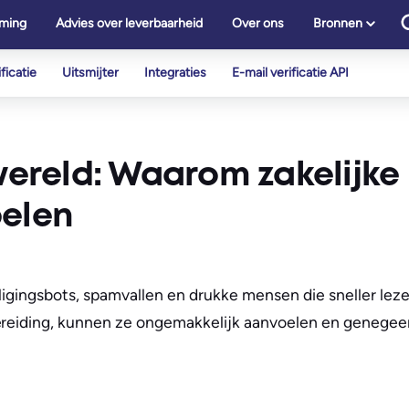
ming
Advies over leverbaarheid
Over ons
Bronnen
ficatie
Uitsmijter
Integraties
E-mail verificatie API
-wereld: Waarom zakelijke
pelen
ligingsbots, spamvallen en drukke mensen die sneller leze
bereiding, kunnen ze ongemakkelijk aanvoelen en genegee