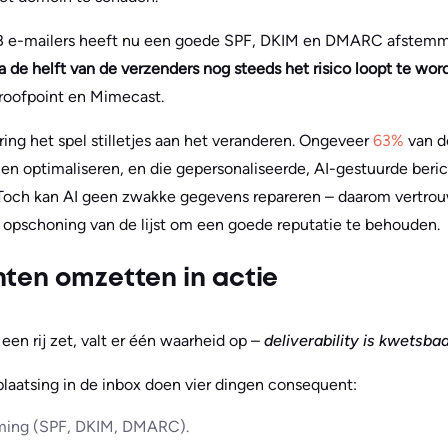
 e-mailers heeft nu een goede SPF, DKIM en DMARC afstemmin
na de helft van de verzenders nog steeds het risico loopt te w
roofpoint en Mimecast.
ing het spel stilletjes aan het veranderen. Ongeveer
63%
van d
n en optimaliseren, en die gepersonaliseerde, AI-gestuurde beri
 Toch kan AI geen zwakke gegevens repareren – daarom vertro
 opschoning van de lijst om een goede reputatie te behouden.
hten omzetten in actie
een rij zet, valt er één waarheid op –
deliverability is kwetsba
aatsing in de inbox doen vier dingen consequent:
ming (SPF, DKIM, DMARC).