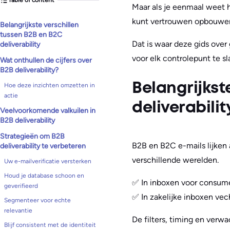
Maar als je eenmaal weet h
kunt vertrouwen opbouwen,
Belangrijkste verschillen
tussen B2B en B2C
Dat is waar deze gids over 
deliverability
voor elk controlepunt te sl
Wat onthullen de cijfers over
B2B deliverability?
Belangrijkst
Hoe deze inzichten omzetten in
actie
deliverabilit
Veelvoorkomende valkuilen in
B2B deliverability
Strategieën om B2B
B2B en B2C e-mails lijken 
deliverability te verbeteren
verschillende werelden.
Uw e-mailverificatie versterken
Houd je database schoon en
✅ In inboxen voor consum
geverifieerd
✅ In zakelijke inboxen ve
Segmenteer voor echte
relevantie
De filters, timing en verw
Blijf consistent met de identiteit