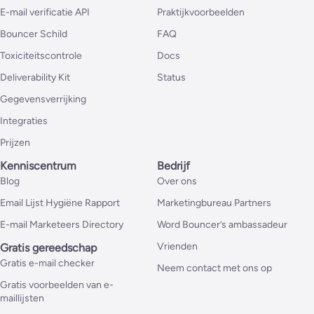
E-mail verificatie API
Praktijkvoorbeelden
Bouncer Schild
FAQ
Toxiciteitscontrole
Docs
Deliverability Kit
Status
Gegevensverrijking
Integraties
Prijzen
Kenniscentrum
Bedrijf
Blog
Over ons
Email Lijst Hygiëne Rapport
Marketingbureau Partners
E-mail Marketeers Directory
Word Bouncer’s ambassadeur
Vrienden
Gratis gereedschap
Gratis e-mail checker
Neem contact met ons op
Gratis voorbeelden van e-
maillijsten