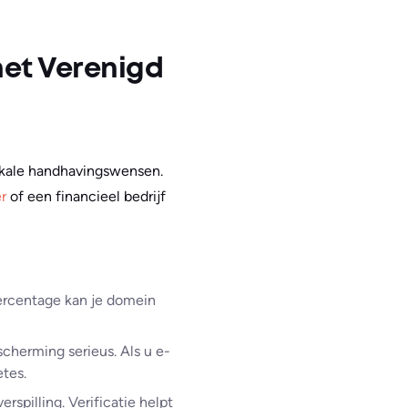
het Verenigd
okale handhavingswensen.
r
of een financieel bedrijf
rcentage kan je domein
cherming serieus. Als u e-
etes.
rspilling. Verificatie helpt