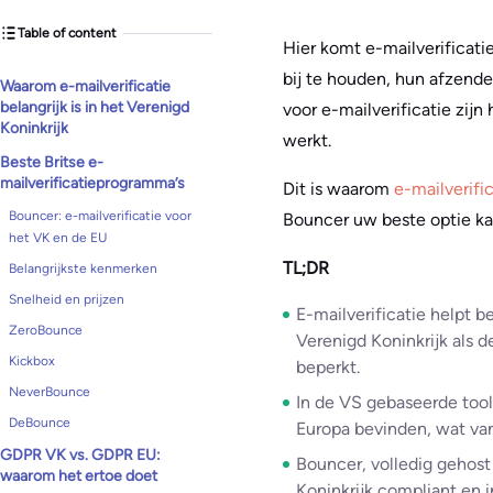
Table of content
Hier komt e-mailverificati
bij te houden, hun afzender
Waarom e-mailverificatie
belangrijk is in het Verenigd
voor e-mailverificatie zij
Koninkrijk
werkt.
Beste Britse e-
mailverificatieprogramma’s
Dit is waarom
e-mailverifi
Bouncer: e-mailverificatie voor
Bouncer uw beste optie kan
het VK en de EU
TL;DR
Belangrijkste kenmerken
Snelheid en prijzen
E-mailverificatie helpt b
ZeroBounce
Verenigd Koninkrijk als 
Kickbox
beperkt.
NeverBounce
In de VS gebaseerde tools
DeBounce
Europa bevinden, wat van
GDPR VK vs. GDPR EU:
Bouncer, volledig gehost 
waarom het ertoe doet
Koninkrijk compliant en i