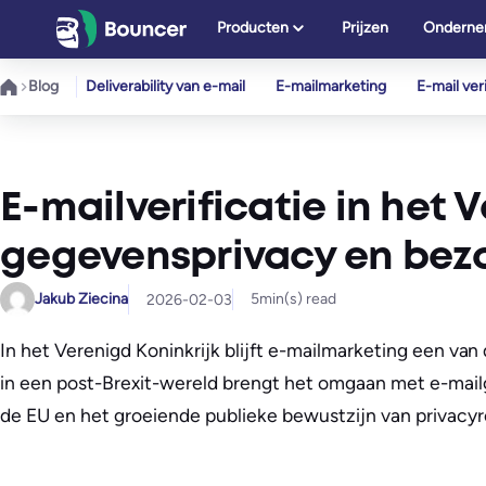
Ga
Producten
Prijzen
Onderne
naar
de
Blog
Deliverability van e-mail
E-mailmarketing
E-mail veri
inhoud
E-mailverificatie in het 
gegevensprivacy en bez
Jakub Ziecina
5
min(s) read
2026-02-03
In het Verenigd Koninkrijk blijft e-mailmarketing een va
in een post-Brexit-wereld brengt het omgaan met e-mai
de EU en het groeiende publieke bewustzijn van privac