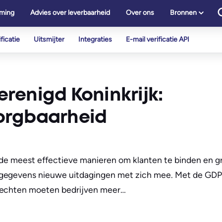
ming
Advies over leverbaarheid
Over ons
Bronnen
ficatie
Uitsmijter
Integraties
E-mail verificatie API
Verenigd Koninkrijk:
orgbaarheid
n de meest effectieve manieren om klanten te binden en gr
lgegevens nieuwe uitdagingen met zich mee. Met de GDPR
yrechten moeten bedrijven meer…