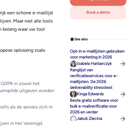
ijk een schone e-maillijst
Book a demo
jven. Maar niet alle tools
an belang waar uw tool
See also
ropese oplossing zoals
Opt-in e-maillijsten gebruiken
voor marketing in 2026
Izabela Harbarczyk
Ranglijst van
verificatieservices voor e-
maillijsten: De 2026
de GDPR in zowel het
deliverability stresstest
 verspilde uitgaven worden
Kinga Edwards
Beste gratis software voor
bulk e-mailverificatie voor
lfs als de servers zich in
2026 en verder
Jakub Ziecina
ijven in het Verenigd