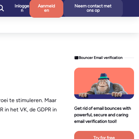
Inlogge
Aanmeld
Neem contact met
n
en
ons op
Bouncer Email verification
oei te stimuleren. Maar
Get rid of email bounces with
 in het VK, de GDPR in
powerful, secure and caring
email verification tool!
Try for free