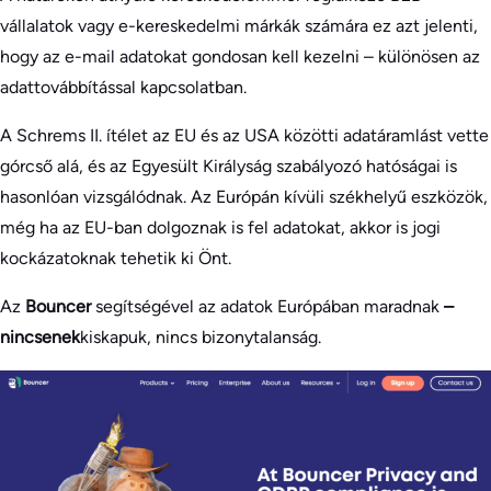
vállalatok vagy e-kereskedelmi márkák számára ez azt jelenti,
hogy az e-mail adatokat gondosan kell kezelni – különösen az
adattovábbítással kapcsolatban.
A Schrems II. ítélet az EU és az USA közötti adatáramlást vette
górcső alá, és az Egyesült Királyság szabályozó hatóságai is
hasonlóan vizsgálódnak. Az Európán kívüli székhelyű eszközök,
még ha az EU-ban dolgoznak is fel adatokat, akkor is jogi
kockázatoknak tehetik ki Önt.
Az
Bouncer
segítségével az adatok Európában maradnak
–
nincsenek
kiskapuk, nincs bizonytalanság.