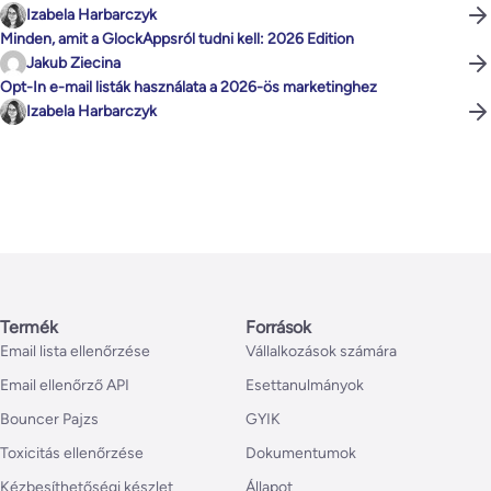
Izabela Harbarczyk
Minden, amit a GlockAppsról tudni kell: 2026 Edition
Jakub Ziecina
Opt-In e-mail listák használata a 2026-ös marketinghez
Izabela Harbarczyk
Termék
Források
Email lista ellenőrzése
Vállalkozások számára
Email ellenőrző API
Esettanulmányok
Bouncer Pajzs
GYIK
Toxicitás ellenőrzése
Dokumentumok
Kézbesíthetőségi készlet
Állapot