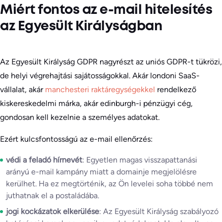
Miért fontos az e-mail hitelesítés
az Egyesült Királyságban
Az Egyesült Királyság GDPR nagyrészt az uniós GDPR-t tükrözi,
de helyi végrehajtási sajátosságokkal. Akár londoni SaaS-
vállalat, akár
manchesteri raktáregységekkel
rendelkező
kiskereskedelmi márka, akár edinburgh-i pénzügyi cég,
gondosan kell kezelnie a személyes adatokat.
Ezért kulcsfontosságú az e-mail ellenőrzés:
védi a feladó hírnevét
: Egyetlen magas visszapattanási
arányú e-mail kampány miatt a domainje megjelölésre
kerülhet. Ha ez megtörténik, az Ön levelei soha többé nem
juthatnak el a postaládába.
jogi kockázatok elkerülése
: Az Egyesült Királyság szabályozó