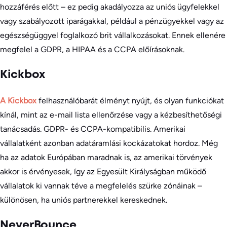
hozzáférés előtt – ez pedig akadályozza az uniós ügyfelekkel
vagy szabályozott iparágakkal, például a pénzügyekkel vagy az
egészségüggyel foglalkozó brit vállalkozásokat. Ennek ellenére
megfelel a GDPR, a HIPAA és a CCPA előírásoknak.
Kickbox
A Kickbox
felhasználóbarát élményt nyújt, és olyan funkciókat
kínál, mint az e-mail lista ellenőrzése vagy a kézbesíthetőségi
tanácsadás. GDPR- és CCPA-kompatibilis. Amerikai
vállalatként azonban adatáramlási kockázatokat hordoz. Még
ha az adatok Európában maradnak is, az amerikai törvények
akkor is érvényesek, így az Egyesült Királyságban működő
vállalatok ki vannak téve a megfelelés szürke zónáinak –
különösen, ha uniós partnerekkel kereskednek.
NeverBounce