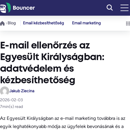
Ugrás
a
tartalomhoz
Blog
Email kézbesíthetőség
Email marketing
E-mail ellenőrzés az
Egyesült Királyságban:
adatvédelem és
kézbesíthetőség
Jakub Ziecina
2026-02-03
7
min(s) read
Az Egyesült Királyságban az e-mail marketing továbbra is az
egyik leghatékonyabb módja az ügyfelek bevonásának és a