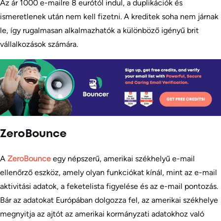
Az ár 1000 e-mailre 8 eurótól indul, a duplikációk és
ismeretlenek után nem kell fizetni. A kreditek soha nem járnak
le, így rugalmasan alkalmazhatók a különböző igényű brit
vállalkozások számára.
ZeroBounce
A
ZeroBounce
egy népszerű, amerikai székhelyű e-mail
ellenőrző eszköz, amely olyan funkciókat kínál, mint az e-mail
aktivitási adatok, a feketelista figyelése és az e-mail pontozás.
Bár az adatokat Európában dolgozza fel, az amerikai székhelye
megnyitja az ajtót az amerikai kormányzati adatokhoz való