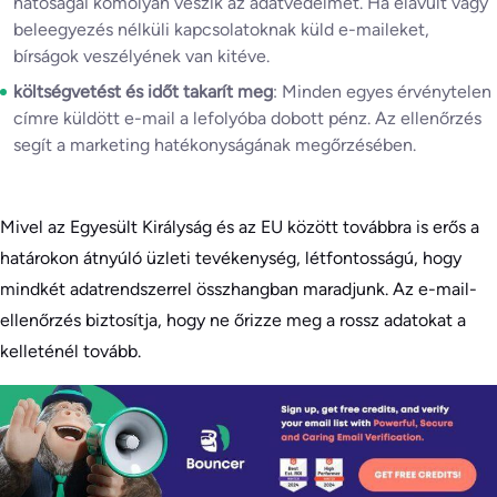
hatóságai komolyan veszik az adatvédelmet. Ha elavult vagy
beleegyezés nélküli kapcsolatoknak küld e-maileket,
bírságok veszélyének van kitéve.
költségvetést és időt takarít meg
: Minden egyes érvénytelen
címre küldött e-mail a lefolyóba dobott pénz. Az ellenőrzés
segít a marketing hatékonyságának megőrzésében.
Mivel az Egyesült Királyság és az EU között továbbra is erős a
határokon átnyúló üzleti tevékenység, létfontosságú, hogy
mindkét adatrendszerrel összhangban maradjunk. Az e-mail-
ellenőrzés biztosítja, hogy ne őrizze meg a rossz adatokat a
kelleténél tovább.