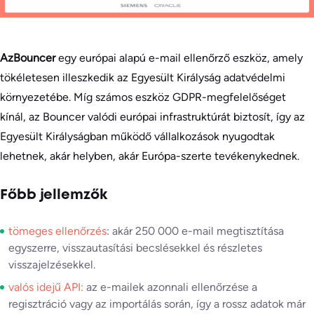
Az
Bouncer
egy európai alapú e-mail ellenőrző eszköz, amely
tökéletesen illeszkedik az Egyesült Királyság adatvédelmi
környezetébe. Míg számos eszköz GDPR-megfelelőséget
kínál, az Bouncer valódi európai infrastruktúrát biztosít, így az
Egyesült Királyságban működő vállalkozások nyugodtak
lehetnek, akár helyben, akár Európa-szerte tevékenykednek.
Főbb jellemzők
tömeges ellenőrzés
: akár 250 000 e-mail megtisztítása
egyszerre, visszautasítási becslésekkel és részletes
visszajelzésekkel.
valós idejű API:
az e-mailek azonnali ellenőrzése a
regisztráció vagy az importálás során, így a rossz adatok már