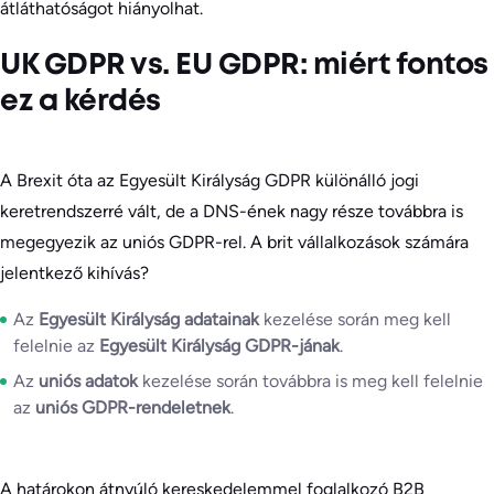
átláthatóságot hiányolhat.
UK GDPR vs. EU GDPR: miért fontos
ez a kérdés
A Brexit óta az Egyesült Királyság GDPR különálló jogi
keretrendszerré vált, de a DNS-ének nagy része továbbra is
megegyezik az uniós GDPR-rel. A brit vállalkozások számára
jelentkező kihívás?
Az
Egyesült Királyság
adatainak
kezelése során meg kell
felelnie az
Egyesült Királyság GDPR-jának
.
Az
uniós
adatok
kezelése során továbbra is meg kell felelnie
az
uniós GDPR-rendeletnek
.
A határokon átnyúló kereskedelemmel foglalkozó B2B