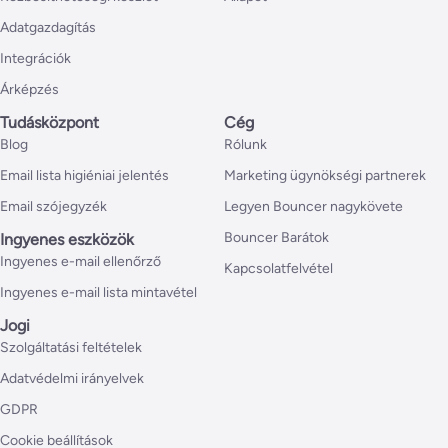
Adatgazdagítás
Integrációk
Árképzés
Tudásközpont
Cég
Blog
Rólunk
Email lista higiéniai jelentés
Marketing ügynökségi partnerek
Email szójegyzék
Legyen Bouncer nagykövete
Bouncer Barátok
Ingyenes eszközök
Ingyenes e-mail ellenőrző
Kapcsolatfelvétel
Ingyenes e-mail lista mintavétel
Jogi
Szolgáltatási feltételek
Adatvédelmi irányelvek
GDPR
Cookie beállítások