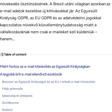
növekedés ösztönzésének. A Brexit utáni világban azonban az
e-mail adatok kezelése új kihívásokkal jár. Az Egyesült
Királyság GDPR, az EU GDPR és az adatvédelmi jogokkal
kapcsolatos növekvő közvéleménytudatosság miatt a
vállalkozásoknak nem csak e-maileket kell küldeniük –
hanem…
Table of content
Miért fontos az e-mail hitelesítés az Egyesült Királyságban
A legjobb brit e-mail ellenőrző eszközök
Bouncer: az Egyesült Királyságot és az EU-t lefedő e-mail hitelesítés
Főbb jellemzők
Sebesség és árképzés
ZeroBounce
Kickbox