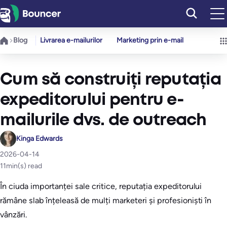
Sari
la
conținut
Blog
Livrarea e-mailurilor
Marketing prin e-mail
Cum să construiți reputația
expeditorului pentru e-
mailurile dvs. de outreach
Kinga Edwards
2026-04-14
11
min(s) read
În ciuda importanței sale critice, reputația expeditorului
rămâne slab înțeleasă de mulți marketeri și profesioniști în
vânzări.