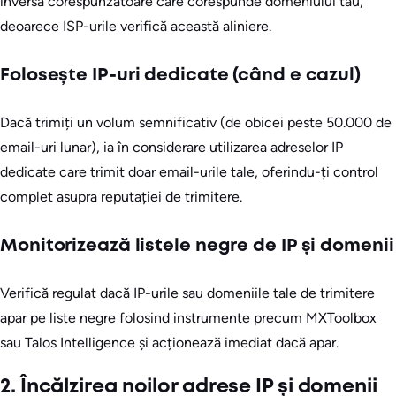
inversă corespunzătoare care corespunde domeniului tău,
deoarece ISP-urile verifică această aliniere.
Folosește IP-uri dedicate (când e cazul)
Dacă trimiți un volum semnificativ (de obicei peste 50.000 de
email-uri lunar), ia în considerare utilizarea adreselor IP
dedicate care trimit doar email-urile tale, oferindu-ți control
complet asupra reputației de trimitere.
Monitorizează listele negre de IP și domenii
Verifică regulat dacă IP-urile sau domeniile tale de trimitere
apar pe liste negre folosind instrumente precum MXToolbox
sau Talos Intelligence și acționează imediat dacă apar.
2. Încălzirea noilor adrese IP și domenii