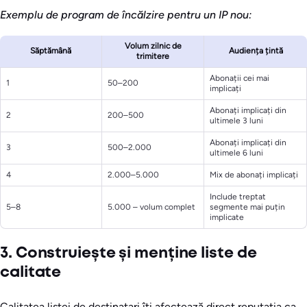
Exemplu de program de încălzire pentru un IP nou:
Volum zilnic de
Săptămână
Audiența țintă
trimitere
Abonații cei mai
1
50–200
implicați
Abonați implicați din
2
200–500
ultimele 3 luni
Abonați implicați din
3
500–2.000
ultimele 6 luni
4
2.000–5.000
Mix de abonați implicați
Include treptat
5–8
5.000 – volum complet
segmente mai puțin
implicate
3. Construiește și menține liste de
calitate
Calitatea listei de destinatari îți afectează direct reputația ca