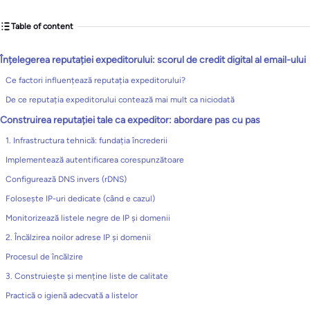
Table of content
Înțelegerea reputației expeditorului: scorul de credit digital al email-ului
Ce factori influențează reputația expeditorului?
De ce reputația expeditorului contează mai mult ca niciodată
Construirea reputației tale ca expeditor: abordare pas cu pas
1. Infrastructura tehnică: fundația încrederii
Implementează autentificarea corespunzătoare
Configurează DNS invers (rDNS)
Folosește IP-uri dedicate (când e cazul)
Monitorizează listele negre de IP și domenii
2. Încălzirea noilor adrese IP și domenii
Procesul de încălzire
3. Construiește și menține liste de calitate
Practică o igienă adecvată a listelor