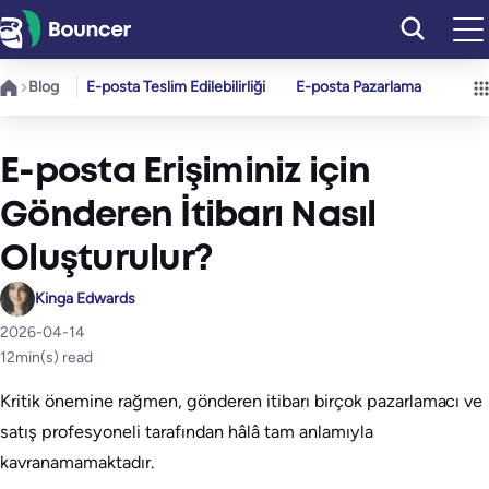
İçeriğe
geç
Blog
E-posta Teslim Edilebilirliği
E-posta Pazarlama
E-posta Erişiminiz için
Gönderen İtibarı Nasıl
Oluşturulur?
Kinga Edwards
2026-04-14
12
min(s) read
Kritik önemine rağmen, gönderen itibarı birçok pazarlamacı ve
satış profesyoneli tarafından hâlâ tam anlamıyla
kavranamamaktadır.