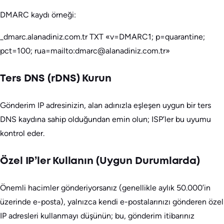
DMARC kaydı örneği:
_dmarc.alanadiniz.com.tr TXT «v=DMARC1; p=quarantine;
pct=100; rua=mailto:dmarc@alanadiniz.com.tr»
Ters DNS (rDNS) Kurun
Gönderim IP adresinizin, alan adınızla eşleşen uygun bir ters
DNS kaydına sahip olduğundan emin olun; ISP’ler bu uyumu
kontrol eder.
Özel IP’ler Kullanın (Uygun Durumlarda)
Önemli hacimler gönderiyorsanız (genellikle aylık 50.000’in
üzerinde e-posta), yalnızca kendi e-postalarınızı gönderen özel
IP adresleri kullanmayı düşünün; bu, gönderim itibarınız