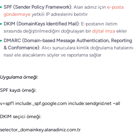
SPF (Sender Policy Framework)
: Alan adınız için
e-posta
göndermeye
yetkili IP adreslerini belirtir
DKIM (DomainKeys Identified Mail)
: E-postanın iletim
sırasında değiştirilmediğini doğrulayan bir
dijital imza
ekler
DMARC (Domain-based Message Authentication, Reporting
& Conformance)
: Alıcı sunuculara kimlik doğrulama hatalarını
nasıl ele alacaklarını söyler ve raporlama sağlar
Uygulama örneği:
SPF kaydı örneği:
v=spf1 include:_spf.google.com include:sendgrid.net ~all
DKIM seçici örneği:
selector._domainkey.alanadiniz.com.tr