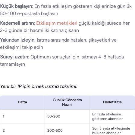
Küçük başlayın
: En fazla etkileşim gösteren kişilerinize günlük
50-100 e-postayla başlayın
Kademeli artırın
:
Etkileşim metrikleri
güçlü kaldığı sürece her
2-3 günde bir hacmi iki katına çıkarın
Yakından izleyin
: Isıtma sırasında hataları, şikayetleri ve
etkileşimi takip edin
Süreyi uzatın
: Optimum sonuçlar için ısıtmayı 4-8 haftada
tamamlayın
Yeni bir IP için örnek ısıtma takvimi:
Günlük Gönderim
Hafta
Hedef Kitle
Hacmi
En fazla etkileşim
1
50-200
gösteren aboneler
Son 3 ayda etkileşimde
2
200-500
bulunan aboneler