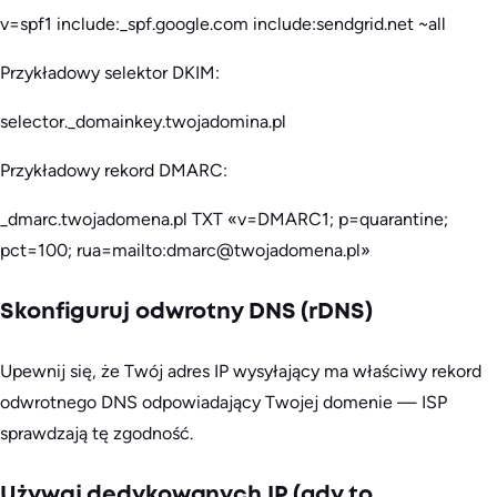
v=spf1 include:_spf.google.com include:sendgrid.net ~all
Przykładowy selektor DKIM:
selector._domainkey.twojadomina.pl
Przykładowy rekord DMARC:
_dmarc.twojadomena.pl TXT «v=DMARC1; p=quarantine;
pct=100; rua=mailto:dmarc@twojadomena.pl»
Skonfiguruj odwrotny DNS (rDNS)
Upewnij się, że Twój adres IP wysyłający ma właściwy rekord
odwrotnego DNS odpowiadający Twojej domenie — ISP
sprawdzają tę zgodność.
Używaj dedykowanych IP (gdy to