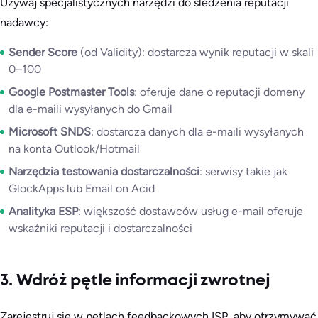
Używaj specjalistycznych narzędzi do śledzenia reputacji
nadawcy:
Sender Score
(od Validity): dostarcza wynik reputacji w skali
0–100
Google Postmaster Tools
: oferuje dane o reputacji domeny
dla e-maili wysyłanych do Gmail
Microsoft SNDS
: dostarcza danych dla e-maili wysyłanych
na konta Outlook/Hotmail
Narzędzia testowania dostarczalności
: serwisy takie jak
GlockApps lub Email on Acid
Analityka ESP
: większość dostawców usług e-mail oferuje
wskaźniki reputacji i dostarczalności
3. Wdróż pętle informacji zwrotnej
Zarejestruj się w pętlach feedbackowych ISP, aby otrzymywać