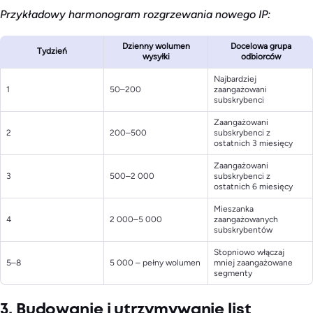
Przykładowy harmonogram rozgrzewania nowego IP:
Dzienny wolumen
Docelowa grupa
Tydzień
wysyłki
odbiorców
Najbardziej
1
50–200
zaangażowani
subskrybenci
Zaangażowani
2
200–500
subskrybenci z
ostatnich 3 miesięcy
Zaangażowani
3
500–2 000
subskrybenci z
ostatnich 6 miesięcy
Mieszanka
4
2 000–5 000
zaangażowanych
subskrybentów
Stopniowo włączaj
5–8
5 000 – pełny wolumen
mniej zaangażowane
segmenty
3. Budowanie i utrzymywanie list