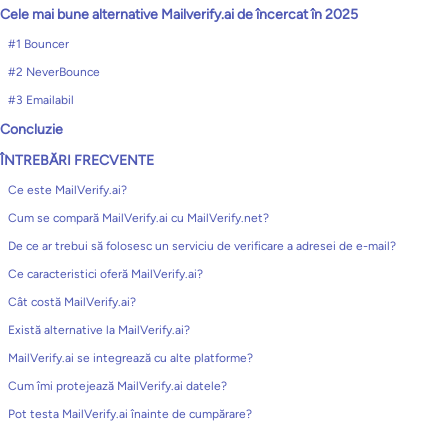
Cele mai bune alternative Mailverify.ai de încercat în 2025
#1 Bouncer
#2 NeverBounce
#3 Emailabil
Concluzie
ÎNTREBĂRI FRECVENTE
Ce este MailVerify.ai?
Cum se compară MailVerify.ai cu MailVerify.net?
De ce ar trebui să folosesc un serviciu de verificare a adresei de e-mail?
Ce caracteristici oferă MailVerify.ai?
Cât costă MailVerify.ai?
Există alternative la MailVerify.ai?
MailVerify.ai se integrează cu alte platforme?
Cum îmi protejează MailVerify.ai datele?
Pot testa MailVerify.ai înainte de cumpărare?