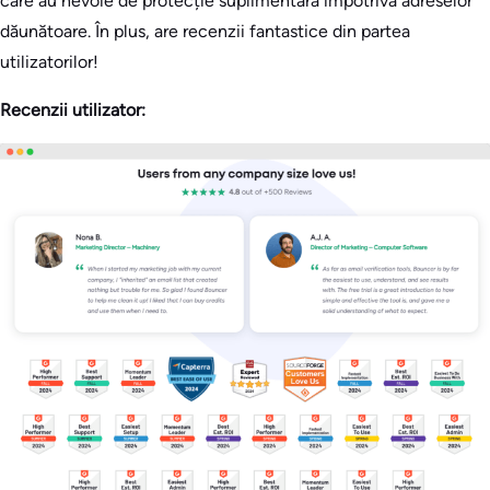
care au nevoie de protecție suplimentară împotriva adreselor
dăunătoare. În plus, are recenzii fantastice din partea
utilizatorilor!
Recenzii utilizator: