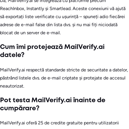
Da, MailVerify.ai se integrează cu platforme precum
ReachInbox, Instantly și Smartlead. Aceste conexiuni vă ajută
să exportați liste verificate cu ușurință – spuneți adio fiecărei
adrese de e-mail false din lista dvs. și nu mai fiți niciodată
blocat de un server de e-mail.
Cum îmi protejează MailVerify.ai
datele?
MailVerify.ai respectă standarde stricte de securitate a datelor,
păstrând listele dvs. de e-mail criptate și protejate de accesul
neautorizat.
Pot testa MailVerify.ai înainte de
cumpărare?
MailVerify.ai oferă 25 de credite gratuite pentru utilizatorii