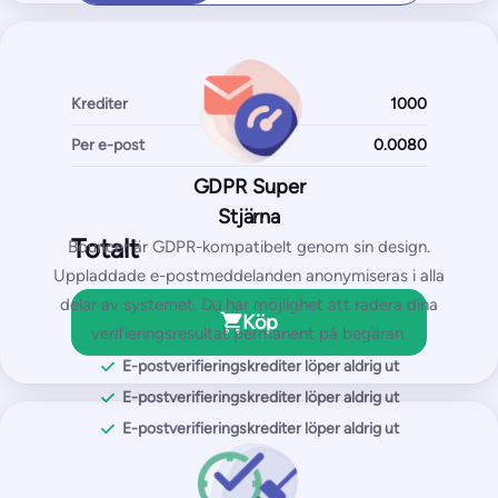
Mest populära
Pro
Krediter
$250/månad
Per e-post
2.500
testmejl
GDPR Super
50
Övervakade IP-adresser/domäner
Stjärna
Totalt
Bouncer är GDPR-kompatibelt genom sin design.
Börja gratis
Uppladdade e-postmeddelanden anonymiseras i alla
delar av systemet. Du har möjlighet att radera dina
Köp
verifieringsresultat permanent på begäran.
Du får med Pro-planen:
E-postverifieringskrediter löper aldrig ut
Placeringstest i inkorgen
E-postverifieringskrediter löper aldrig ut
Tester av blocklistor för IP- och domäner
E-postverifieringskrediter löper aldrig ut
SPF- och DKIM-test
DMARC-test