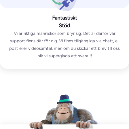
Test av SpamAssassin
Fantastiskt
Företag
Stöd
Vi är riktiga människor som bryr sig. Det är därför vår
Anpassad
support finns där för dig. Vi finns tillgängliga via chatt, e-
post eller videosamtal, men om du skickar ett brev till oss
obegränsat
antal testmejl
blir vi superglada att svara!!!
∞
Övervakade IP-adresser/domäner
Börja gratis
Allt från Pro plus:
Multi-organisatoriskt upplägg
Anpassade avtal
Dedikerad kundansvarig