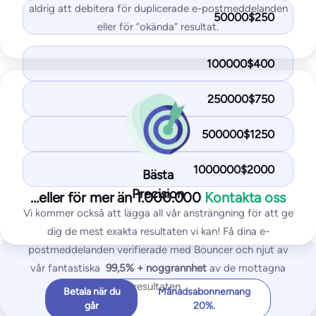
aldrig att debitera för duplicerade e-postmeddelanden
50000$250
eller för ”okända” resultat.
Mest populära
Standard
100000$400
125
USD/månad
250000$750
1 000
testmejl
25
IP-adresser/domäner övervakade
500000$1250
Börja gratis
1000000$2000
Bästa
Precision
…eller för mer än 1.000.000
Kontakta oss
Du får med Standard-planen:
Vi kommer också att lägga all vår ansträngning för att ge
Placeringstest i inkorgen
dig de mest exakta resultaten vi kan! Få dina e-
postmeddelanden verifierade med Bouncer och njut av
Tester av blocklistor för IP- och domäner
vår fantastiska
99,5% +
noggrannhet
av de mottagna
SPF- och DKIM-test
resultaten.
Betala när du
Månadsabonnemang
DMARK-test
går
20%.
Test av SpamAssassin