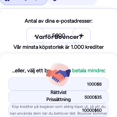
Nybörjare
Antal av dina e-postadresser:
$25/månad
250
test-e-postmeddelanden
Varför Bouncer?
10
IP-adresser/domäner övervakas
Vår minsta köpstorlek är 1.000 krediter
Börja gratis
…eller, välj ett belopp och
betala mindre
:
Du får med Starter-planen:
Placeringstest i inkorgen
1000$8
Tester av blocklistor för IP- och domäner
Rättvist
5000$35
Prissättning
SPF- och DKIM-test
Köp krediter på begäran som aldrig löper ut, så att du
DMARK-test
10000$60
kan använda dem när du behöver det. Bouncer kommer
Test av SpamAssassin