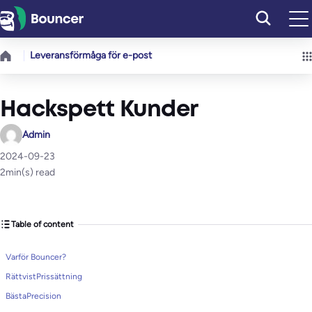
Hoppa
till
innehåll
Leveransförmåga för e-post
Hackspett Kunder
Admin
2024-09-23
2
min(s) read
Table of content
Varför Bouncer?
RättvistPrissättning
BästaPrecision